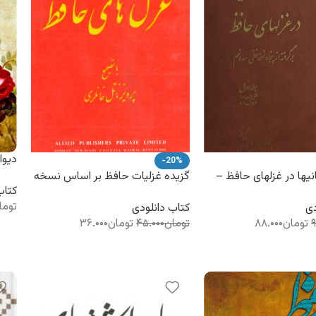
دیوا
-20%
دو ج
نیها در غزلهای حافظ –
گزیده غزلیات حافظ بر اساس نسخه
کتاب
نیساری – کتاب
813تا814 – خانلری – کتاب
توما
الکترونیکی
دی
کتاب دانلودی
۹
تومان
۸۸.۰۰۰
تومان
۴۵.۰۰۰
تومان
۳۶.۰۰۰