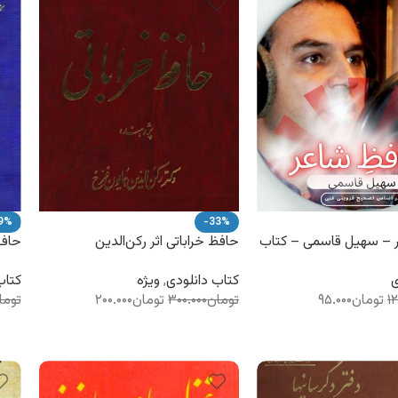
9%
-33%
 – سهیل قاسمی – کتاب
حافظ خراباتی اثر رکن‌الدین
حافظ
همایون‌فرّخ
– مس
ی
کتاب دانلودی
,
ویژه
کتاب
۱
تومان
۹۵.۰۰۰
تومان
۳۰۰.۰۰۰
تومان
۲۰۰.۰۰۰
توما