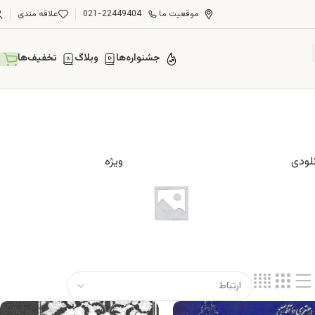
موقعیت ما
021-22449404
علاقه مندی
جشنواره‌ها
وبلاگ
تخفیف‌ها
لودی
ویژه