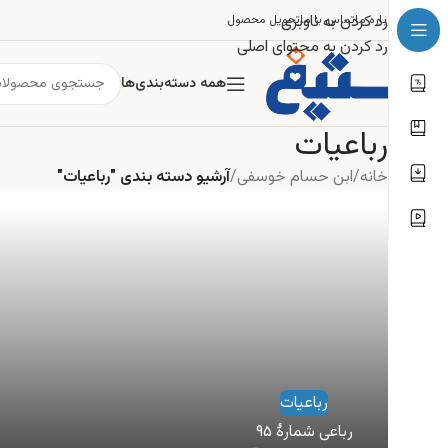
رد کردن به ناوبری
درباره ما
تماس با ما
تحویل محصول
رد کردن به محتوای اصلی
همه دسته‌بندی‌ها
رباعیات
خانه
/
ابن حسام خوسفی
/
آرشیو دسته بندی "رباعیات"
رباعیات
رباعی شمارهٔ ۹۵