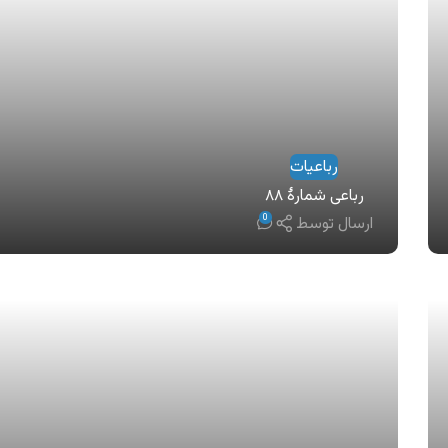
رباعیات
رباعی شمارهٔ ۸۸
0
ارسال توسط