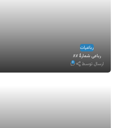
رباعیات
رباعی شمارهٔ ۸۷
0
ارسال توسط