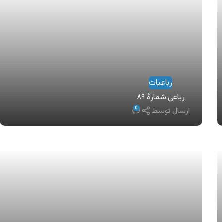
رباعیات
رباعی شمارهٔ ۸۹
0
ارسال توسط