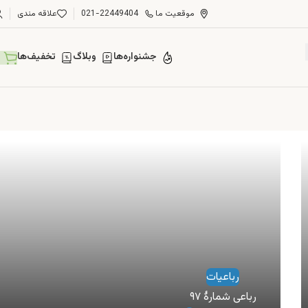
موقعیت ما
021-22449404
علاقه مندی
جشنواره‌ها
وبلاگ
تخفیف‌ها
رباعیات
رباعی شمارهٔ ۹۷