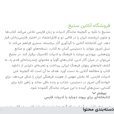
فروشگاه آنلاین ستیغ
ستـیغ با تکیه بر گنجینه ماندگار ادبیات و زبان فارسی تلاش می‌کند کتاب‌ها
و متون ارزشمند ایران را در قالبی نو و قابل‌اعتماد در اختیار فارسی‌زبانان قرار
دهد. این کتابخانه آنلاین با گردآوری آثار برجسته، بستری فراهم می‌کند تا
نسل امروز بتواند با دسترسی آسان به کتاب، نسخه‌های کهن و منابع
پژوهشی، پیوندی دوباره با فرهنگ و ادبیات کلاسیک برقرار کند. در ستیغ
می‌توان در میان آثار ادبی، کتاب‌های گویا و محتوای چندرسانه‌ای قدم زد، به
کشف لایه‌های پنهان فرهنگ ایرانی پرداخت و تجربه‌ای دلپذیر از دانلود
کتاب و مطالعه آنلاین به دست آورد. هدف ما آن است که گنجینه غنی
ادبیات فارسی، که بخش مهمی از هویت فرهنگی ایران را شکل می‌دهد، برای
خوانندگان امروز در دسترس، جذاب و زنده باقی بماند و راهی تازه برای
آشنایی نسل‌های آینده با این میراث ماندگار گشوده شود.
بیشتر
کتابخانه‌ای برای پیوند دوباره با ادبیات فارسی
در ستیغ، تلاش بر آن است که گنجینه ارزشمند ادبیات فارسی در قالبی نو و
دسته‌بندی محتوا
سازگار با نیازهای نسل امروز عرضه شود. این کتابخانه آنلاین با فراهم‌کردن