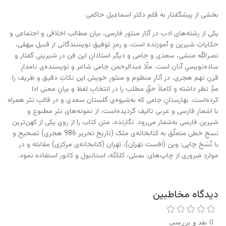
بخشی از پیشگفتار به قلم دکتر اسماعیل حاکمی
یکی از رشته‌های ادب در آثار منثور فارسی، بیان مطالب اخلاقی و اجتماعی و
حکایاتِ شیرین و آموزنده است، و رمزِ توفیقِ نویسندگانی از قبیلِ بیهقی،
نصرالله منشی، سعدی و جامی و دیگر استادانِ این فن در شیرینیِ گفتار و
ساده‌نویسیِ آنان است. ملّا عبدالرحمن جامی شاعر و نویسنده‌ی نامدارِ
قرنِ نهم هجری، در آثارِ منظوم و منثورِ خویش این نکاتِ دقیق و ظریف را
مدّ‌ِ نظر داشته و کاملاً حقّ‌ِ مطلب را در انتخابِ لفظ و بیانِ معنی ادا
کرده‌است. بهارستانِ جامی که به‌شیوه‌ی گلستان سعدی و در قالبِ نثر همراه
با اشعارِ فارسی و عربی تالیف گردیده‌است، از نمونه‌های نثرِ مطبوع و
شیرینِ فارسی به‌شمار می‌رود. نگارنده، متنِ کتاب را از رویِ یکی از کهن‌ترین
نسخِ خطی متعلّق به کتابخانه‌ی ملک (تاریخ تحریر 986 هجری) تصحیح و
با نُسَخِ چاپی: وین (افست تهران)، تهران (کتابخانه‌ی مرکزی) مقابله و در
مواردِ ضروری از چاپ‌های: بمبئی، کلکتّه، استانبول و کانور استفاده نمود.
دیدگاه مخاطبین
0 نقد و بررسی