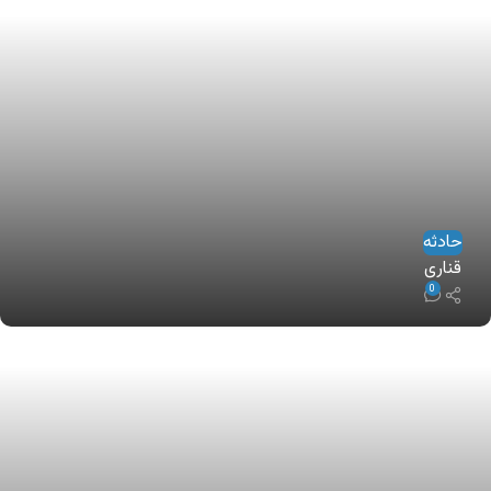
حادثه
قناری
0