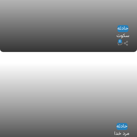
حادثه
سکوت
0
حادثه
مرد خدا