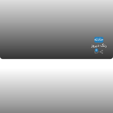
حادثه
رنگ دیروز
0