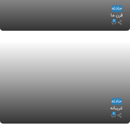
حادثه
قرن ما
0
حادثه
غریبانه
0