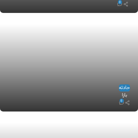
0
حادثه
بازا
0