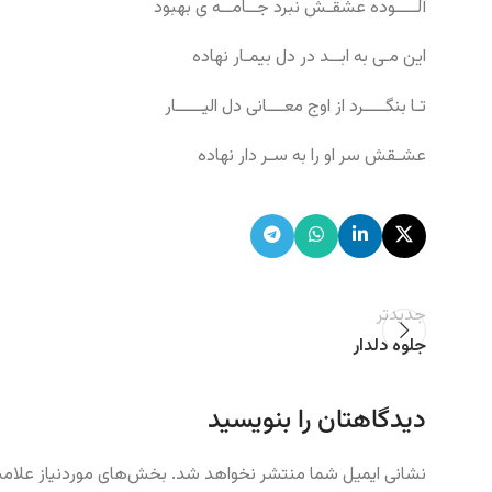
آلــــوده عشقـش نبرد جــامــه ی بهبود
این مـی به ابــد در دل بیمـار نهاده
تـا بنگــــرد از اوج معـــانی دل الیـــــار
عشـقش سر او را به سـر دار نهاده
جدیدتر
جلوه دلدار
دیدگاهتان را بنویسید
نشانی ایمیل شما منتشر نخواهد شد.
بخش‌های موردنیاز علامت