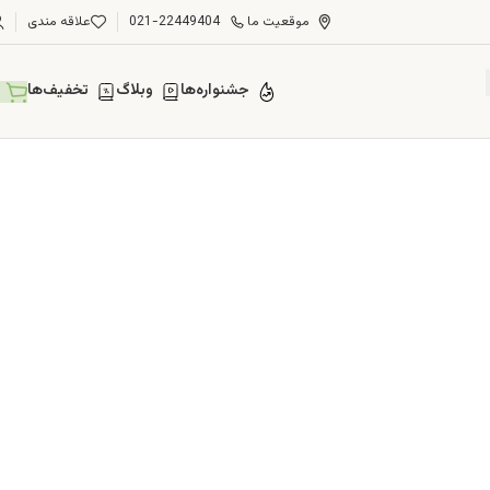
موقعیت ما
021-22449404
علاقه مندی
جشنواره‌ها
وبلاگ
تخفیف‌ها