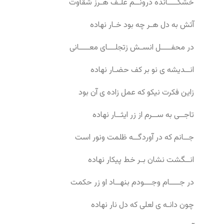
خشکــــانده درونــم علـف هـرز شقاوت
آتش به دل هـر چه بود خـار نهاده
در محفــــل انسـش زتجلـــای معــــانی
انــدیشه ی نو بر کف حضـار نهاده
زاین فکرت نیکو که عمل زاده ی آن بود
تاجــی به ســرم از زر ایثــار نهاده
جــانم که در آوردگــه ظلمت ونور است
انــگشت نشان بـر خط پیکار نهاده
در جــــام وجـــودم بنهــاد او زر حکمت
چون دانـه ی لعلی که دل نار نهاده