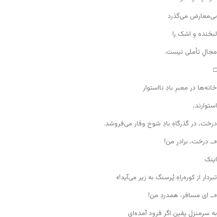
بی‌معارض می‌گذرد
لبخنده و اشک را
مجالِ تأملی نیست.
□
خانه‌ها در معبرِ بادِ نااستوار
استوارند،
درخت، در گذرگاهِ بادِ شوخ وقار می‌فروشد.
«ــ درخت، برادرِ من!
اینک
تبردار از کوره‌راهِ پُرسنگ به زیر می‌آید!»
«ــ ای مسافر، همدردِ من!
به سرمنزلِ یقین اگر فرود آمده‌ای