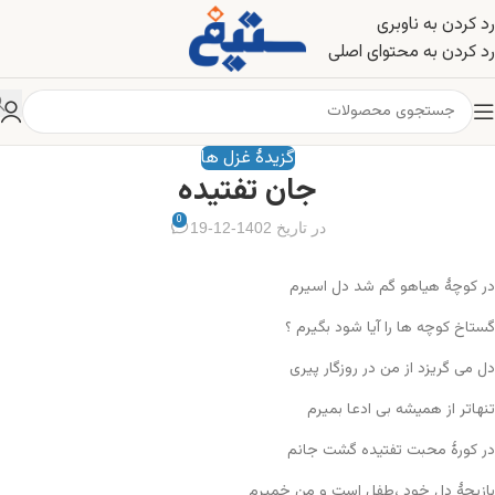
رد کردن به ناوبری
رد کردن به محتوای اصلی
گزیدۀ غزل ها
جان تفتیده
0
در تاریخ 1402-12-19
در کوچۀ هیاهو گم شد دل اسیرم
گستاخ کوچه ها را آیا شود بگیرم ؟
دل می گریزد از من در روزگار پیری
تنهاتر از همیشه بی ادعا بمیرم
در کورۀ محبت تفتیده گشت جانم
بازیچۀ دل خود ،طفل است و من خمیرم