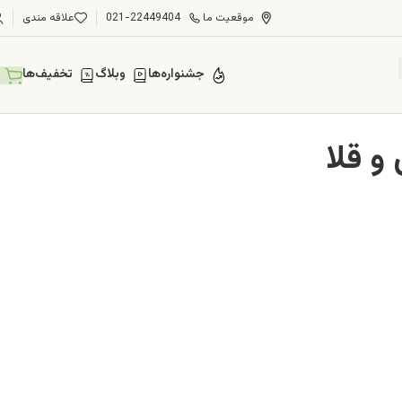
موقعیت ما
021-22449404
علاقه مندی
جشنواره‌ها
وبلاگ
تخفیف‌ها
و قلا