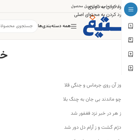
رد کردن به ناوبری
درباره ما
تماس با ما
تحویل محصول
رد کردن به محتوای اصلی
همه دسته‌بندی‌ها
خب
وز آن روی جرماس و جنگی قلا
چو ماندند بی جان به چنگ بلا
ز هر در خبر نزد فغفور شد
دژم گشت و ز آرام دل دور شد