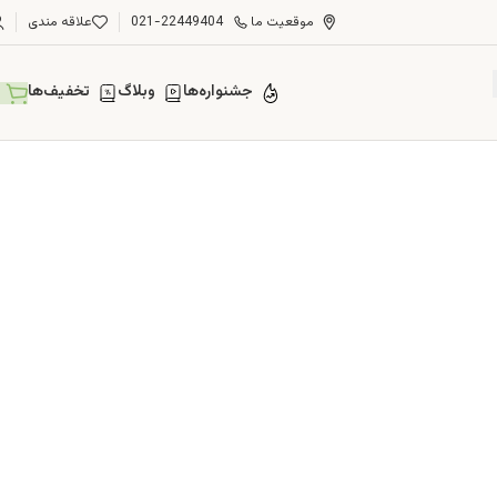
موقعیت ما
021-22449404
علاقه مندی
جشنواره‌ها
وبلاگ
تخفیف‌ها