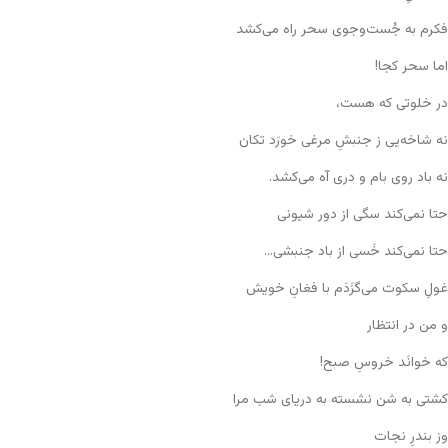
فکرم به جُست‌وجوی سحر راه می‌کشد
اما سحر کجا!
در خلوتی که هست،
نه شاخه‌یی ز جنبشِ مرغی خورَد تکان
نه باد روی بام و دری آه می‌کشد.
حتا نمی‌کند سگی از دور شیونی
حتا نمی‌کند خَسی از باد جنبشی…
غولِ سکوت می‌گزَدَم با فغانِ خویش
و من در انتظار
که خوانَد خروسِ صبح!
کشتی به شن نشسته به دریای شب مرا
وز بندرِ نجات