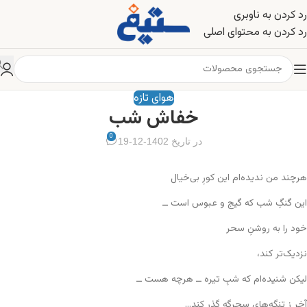
رد کردن به ناوبری
رد کردن به محتوای اصلی
هوای تازه
خفاش شب
0
در تاریخ 1402-12-19
هرچند من ندیده‌ام این کورِ بی‌خیال
این گنگِ شب که گیج و عبوس است ــ
خود را به روشنِ سحر
نزدیک‌تر کند،
لیکن شنیده‌ام که شبِ تیره ــ هرچه هست ــ
آخر ز تنگه‌های سحرگه گذر کند…