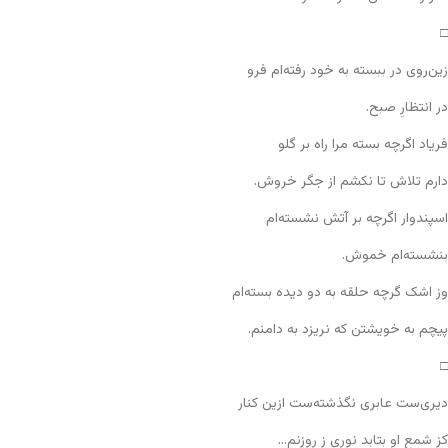
□
زین‌روی در ببسته به خود رفته‌ام فرو
در انتظارِ صبح.
فریاد اگرچه بسته مرا راه بر گلو
دارم تلاش تا نکشم از جگر خروش.
اسپندوار اگرچه بر آتش نشسته‌ام
بنشسته‌ام خموش.
وز اشک گرچه حلقه به دو دیده بسته‌ام
پیچم به خویشتن که نریزد به دامنم.
□
دیری‌ست عابری نگذشته‌ست ازین کنار
کز شمعِ او بتابد نوری ز روزنم…