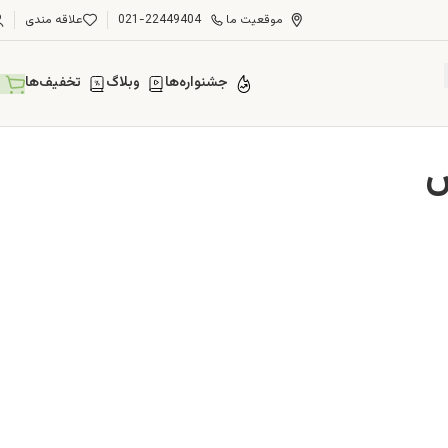
موقعیت ما
021-22449404
علاقه مندی
جشنواره‌ها
وبلاگ
تخفیف‌ها
س