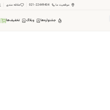
موقعیت ما
021-22449404
علاقه مندی
جشنواره‌ها
وبلاگ
تخفیف‌ها