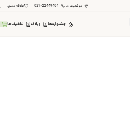
موقعیت ما
021-22449404
علاقه مندی
جشنواره‌ها
وبلاگ
تخفیف‌ها