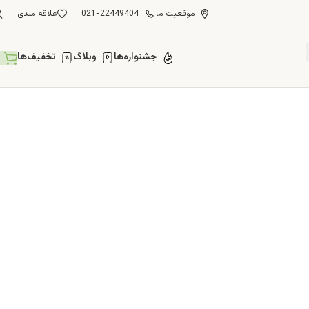
موقعیت ما
021-22449404
علاقه مندی
جشنواره‌ها
وبلاگ
تخفیف‌ها