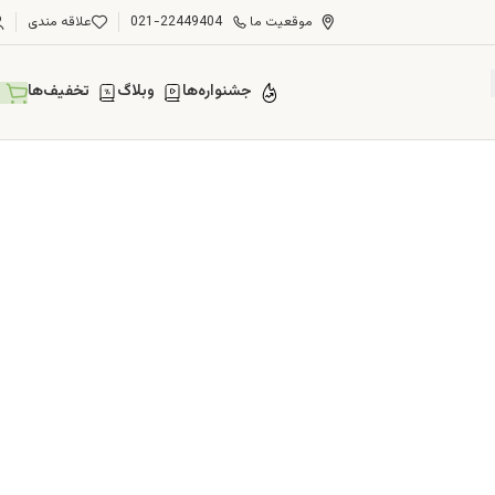
موقعیت ما
021-22449404
علاقه مندی
جشنواره‌ها
وبلاگ
تخفیف‌ها