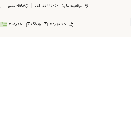
موقعیت ما
021-22449404
علاقه مندی
جشنواره‌ها
وبلاگ
تخفیف‌ها