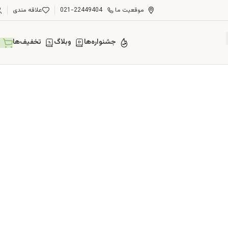
موقعیت ما
021-22449404
علاقه مندی
جشنواره‌ها
وبلاگ
تخفیف‌ها