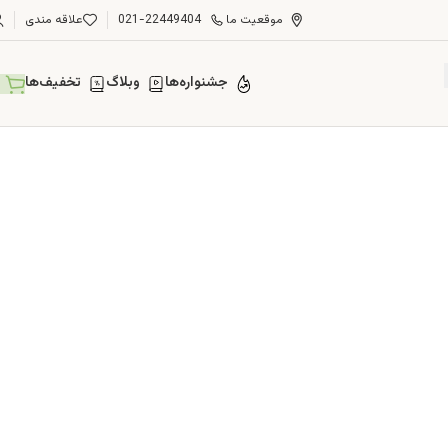
موقعیت ما
021-22449404
علاقه مندی
جشنواره‌ها
وبلاگ
تخفیف‌ها