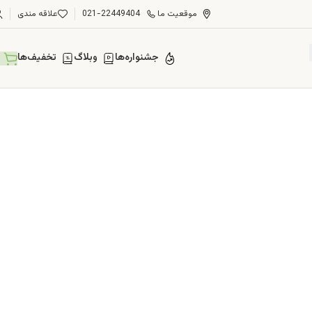
موقعیت ما
021-22449404
علاقه مندی
جشنواره‌ها
وبلاگ
تخفیف‌ها