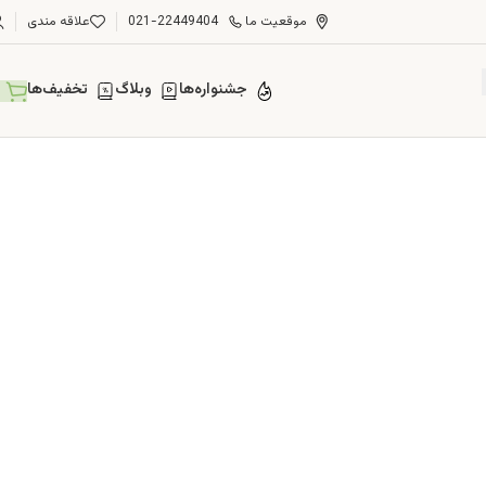
موقعیت ما
021-22449404
علاقه مندی
جشنواره‌ها
وبلاگ
تخفیف‌ها