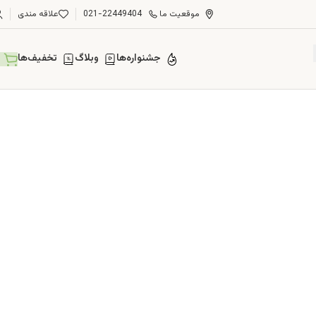
موقعیت ما
021-22449404
علاقه مندی
جشنواره‌ها
وبلاگ
تخفیف‌ها