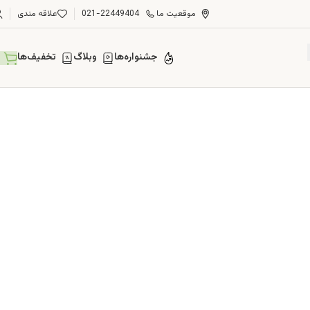
موقعیت ما
021-22449404
علاقه مندی
جشنواره‌ها
وبلاگ
تخفیف‌ها