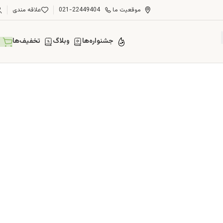
موقعیت ما
021-22449404
علاقه مندی
جشنواره‌ها
وبلاگ
تخفیف‌ها