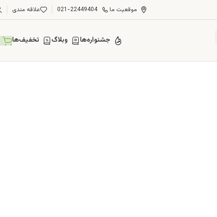
موقعیت ما
021-22449404
علاقه مندی
جشنواره‌ها
وبلاگ
تخفیف‌ها