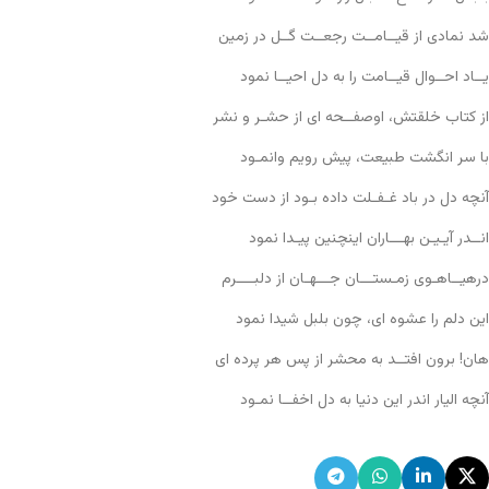
شد نمادی از قیــامــت رجعــت گــل در زمین
یــاد احــوال قیــامت را به دل احیــا نمود
از کتاب خلقتش، اوصفــحه ای از حشـر و نشر
با سر انگشت طبیعت، پیش رویم وانمـود
آنچه دل در باد غـفـلت داده بـود از دست خود
انــدر آیـیـن بهـــاران اینچنین پیـدا نمود
درهیــاهـوی زمـستـــان جـــهـان از دلبــــرم
این دلم را عشوه ای، چون بلبل شیدا نمود
هان! برون افتــد به محشر از پس هر پرده ای
آنچه الیار اندر این دنیا به دل اخفــا نمـود