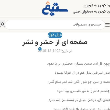
رد کردن به ناوبری
رد کردن به محتوای اصلی
غزال غزل
صفحه ای از حشر و نشر
0
در تاریخ 1402-12-19
چون گل آمد صحن بستان؛ محشری بر پا نمود
صور اسرافیل بلبل هم در آن غوغا نمــود
نغمه ی بلبل چو شور افکن شد اندر بــاغ گــل
چشــم عالم را به نور دلبـــری بینا نمود
عشق گل، درجان بلبــل در زمستــان هم نمرد
بلبــل اندر شاخ سنبـل راز خود افشا نمود