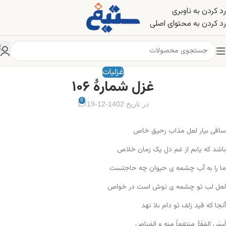
رد کردن به ناوبری
رد کردن به محتوای اصلی
غزلیات
غزل شمارهٔ ۱۰۶
0
در تاریخ 1402-12-19
ساقی بیار لعل مذاب رحیق خاص
باشد که یابم از غم دل یک زمان خلاص
ما را به آب چشمه ی حیوان چه حاجتست
لعل لب تو چشمه ی نوش است در خواص
آنجا که قید زلف تو دام بلا نهد
لَیسَ المَفَرُّ منتفعاً مِنه و المَناص