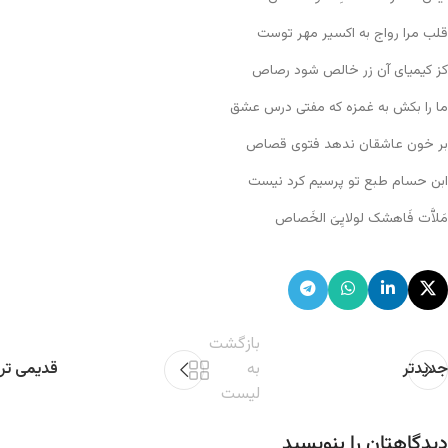
قلب مرا رواج به اکسیر مهر توست
کز کیمیای آن زر خالص شود رصاص
ما را بکش به غمزه که مفتی درس عشق
بر خون عاشقان ندهد فتوی قصاص
ابن حسام طبع تو پرسیم کرد نیست
مَلاَّت فَاهشک لولایِیَ الخَصاص
بازگشت
جدیدتر
به
قدیمی تر
لیست
دیدگاهتان را بنویسید