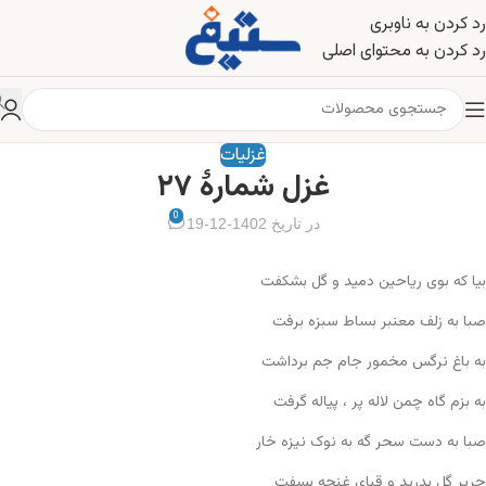
رد کردن به ناوبری
رد کردن به محتوای اصلی
غزلیات
غزل شمارهٔ ۲۷
0
در تاریخ 1402-12-19
بیا که بوی ریاحین دمید و گل بشکفت
صبا به زلف معنبر بساط سبزه برفت
به باغ نرگس مخمور جام جم برداشت
به بزم گاه چمن لاله پر ، پیاله گرفت
صبا به دست سحر گه به نوک نیزه خار
حریر گل بدرید و قبای غنچه بسفت