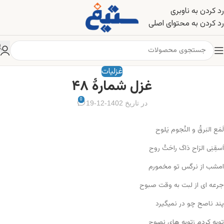
رد کردن به ناوبری
رد کردن به محتوای اصلی
غزلیات
غزل شمارهٔ ۴۸
0
در تاریخ 1402-12-19
لَمَع البَرقُ و النُجوم یَلوح
اَسقِنِی الرَاح ذاکَ راحَتُ روح
امشب از نرگس تو مخمورم
جرعه ای از لبت به وقت صبوح
پند ناصح چو در نمیگیرد
توبه کردم زتوبه های نصوح