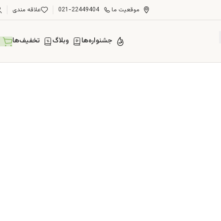
موقعیت ما
021-22449404
علاقه مندی
جشنواره‌ها
وبلاگ
تخفیف‌ها