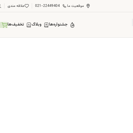
موقعیت ما
021-22449404
علاقه مندی
جشنواره‌ها
وبلاگ
تخفیف‌ها