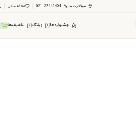
موقعیت ما
021-22449404
علاقه مندی
جشنواره‌ها
وبلاگ
تخفیف‌ها