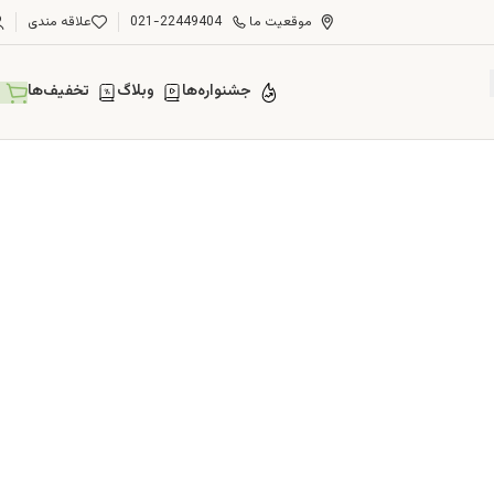
موقعیت ما
021-22449404
علاقه مندی
جشنواره‌ها
وبلاگ
تخفیف‌ها