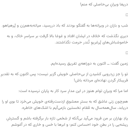
دریغا ویرانِ بی‌حاصلی که منم!
□
شب و باران در ویرانه‌ها به گفتگو بودند که باد دررسید، میانه‌به‌هم‌زن و پُرهیاهو.
دیری نگذشت که خلاف در ایشان افتاد و غوغا بالا گرفت بر سراسرِ خاک، و به
خاموشباش‌های پُرغریوِ تُندر حرمت نگذاشتند.
□
زمین گفت: ــ اکنون به دوراهه‌ی تفریق رسیده‌ایم.
تو را جز زردرویی کشیدن از بی‌حاصلی‌ خویش گزیر نیست؛ پس اکنون که به تقدیرِ
فریبکار گردن نهاده‌ای مردانه باش!
اما مرا که ویرانِ توام هنوز در این مدارِ سرد کار به پایان نرسیده است:
هم‌چون زنی عاشق که به بسترِ معشوقِ ازدست‌رفته‌ی خویش می‌خزد تا بوی او را
دریابد، سال‌همه‌سال به مُقامِ نخستین بازمی‌آیم با اشک‌های خاطره.
یادِ بهاران بر من فرود می‌آید بی‌آنکه از شخمی تازه بار برگرفته باشم و گسترشِ
ریشه‌یی را در بطنِ خود احساس کنم؛ و ابرها با خس و خاری که در آغوشم