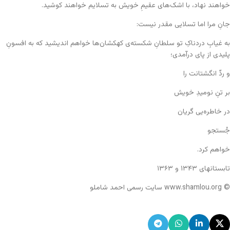
خواهند نهاد، با اشک‌های عقیمِ خویش به تسلایم خواهند کوشید.
جانِ مرا اما تسلایی مقدر نیست:
به غیابِ دردناکِ تو سلطانِ شکسته‌ی کهکشان‌ها خواهم اندیشید که به افسونِ
پلیدی از پای درآمدی؛
و ردِّ انگشتانت را
بر تنِ نومیدِ خویش
در خاطره‌یی گریان
جُستجو
خواهم کرد.
تابستانهای ۱۳۴۳ و ۱۳۶۳
© www.shamlou.org سایت رسمی احمد شاملو