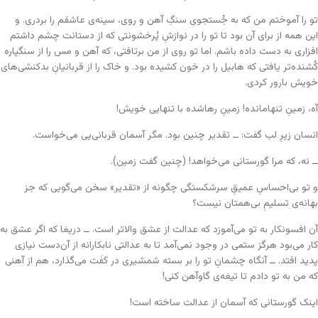
تو را آموختم من که به جُستجوی سنگِ آهن و روی، سینه‌ی عاشقم را بردری. و
این همه از برای آن بود تا تو را در نوازشِ پُرخشونتی که از دستانت چشم داشتم
افزاری به دست داده باشم. اما تو روی از من برتافتی، که آهن و مس را از سنگپاره
کُشنده‌تر یافتی که هابیل را در خون کشیده بود. و خاک را از قربانیانِ بدکنشی‌های
خویش بارور کردی.
آه، زمینِ تنهامانده! زمینِ رهاشده با تنهایی‌ خویش!
انسان زیرِ لب گفت: ــ تقدیر چنین بود. مگر آسمان قربانی‌یی می‌خواست.
ــ نه، که مرا گورستانی می‌خواهد! (چنین گفت زمین).
و تو بی‌احساسِ عمیقِ سرشکستگی چگونه از «تقدیر» سخن می‌گویی که جز
بهانه‌ی تسلیمِ بی‌همتان نیست؟
آن افسونکار به تو می‌آموزد که عدالت از عشق والاتر است. ــ دریغا که اگر عشق به
کار می‌بود هرگز ستمی در وجود نمی‌آمد تا به عدالتی نابکارانه از آن‌دست نیازی
پدید افتد. ــ آنگاه چشمانِ تو را بر بسته شمشیری در کَفَت می‌گذارد، هم از آهنی
که من به تو دادم تا تیغه‌ی گاوآهن کنی!
اینک گورستانی که آسمان از عدالت ساخته است!