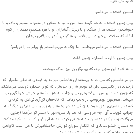
قاتقِ نان کنی.
انسان گفت: ــ می‌دانم.
پس زمین گفت: ــ به هر گونه صدا من با تو به سخن درآمدم: با نسیم و باد، و با
جوشیدنِ چشمه‌ها از سنگ، و با ریزشِ آبشاران؛ و با فروغلتیدنِ بهمنان از کوه
آنگاه که سخت بی‌خبرت می‌یافتم، و به کوسِ تُندر و ترقه‌ی توفان.
انسان گفت: ــ می‌دانم می‌دانم، اما چگونه می‌توانستم رازِ پیامِ تو را دریابم؟
پس زمین با او، با انسان، چنین گفت:
ــ نه خود این سهل بود، که پیام‌گزاران نیز اندک نبودند.
تو می‌دانستی که من‌ات به پرستندگی عاشقم. نیز نه به گونه‌ی عاشقی بختیار، که
زرخریده‌وار کنیزککی برای تو بودم به رای خویش. که تو را چندان دوست می‌داشتم
که چون دست بر من می‌گشودی تن و جانم به هزار نغمه‌ی خوش جوابگوی تو
می‌شد. همچون نوعروسی در رختِ زفاف، که ناله‌های تن‌آزردگی‌اش به ترانه‌ی
کشف و کامیاری بدل شود یا چنگی که هر زخمه را به زیر و بَمی دلپذیر دیگرگونه
جوابی گوید. ــ آی، چه عروسی، که هر بار سربه‌مُهر با بسترِ تو درآمد! (چنین
می‌گفت زمین.) در کدامین بادیه چاهی کردی که به آبی گوارا کامیابت نکردم؟ کجا
به دستانِ خشونت‌باری که انتظارِ سوزانِ نوازشِ حاصلخیزش با من است گاوآهن
در من نهادی که خرمنی پُربار پاداشت ندادم؟