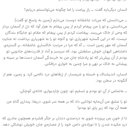
انسان دیگرباره گفت: ــ رازِ پیامت را اما چگونه می‌توانستم دریابم؟
ــ می‌دانستی که من‌ات عاشقانه دوست می‌دارم (زمین به پاسخِ او گفت).
می‌دانستی. و تو را من پیغام کردم از پسِ پیغام به هزار آوا، که دل از آسمان بردار
که وحی از خاک می‌رسد. پیغامت کردم از پسِ پیغام که مقامِ تو جایگاهِ بندگان
نیست، که در این گستره شهریاری تو؛ و آنچه تو را به شهریاری برداشت نه عنایتِ
آسمان که مهرِ زمین است. ــ آه که مرا در مرتبتِ خاکساریِ عاشقانه، بر گستره‌ی
نامتناهی‌ کیهان خوش سلطنتی بود، که سرسبز و آباد از قدرت‌های جادویی‌ِ تو
بودم از آن پیش‌تر که تو پادشاهِ جانِ من به خربندگی آسمان دست‌ها بر سینه و
پیشانی به خاک بر نهی و مرا چنین به خواری درافکنی.
انسان، اندیشناک و خسته و شرمسار، از ژرفاهای درد ناله‌یی کرد. و زمین، هم از
آنگونه در سخن بود:
ــ به‌تمامی از آنِ تو بودم و تسلیمِ تو، چون چاردیواری‌ خانه‌ی کوچکی.
تو را عشقِ من آن‌مایه توانایی داد که بر همه سَر شوی. دریغا، پنداری گناهِ من
همه آن بود که زیرِ پای تو بودم!
تا از خونِ من پرورده شوی به دردمندی دندان بر جگر فشردم همچون مادری که
دردِ مکیده شدن را تا نوزاده‌ی دامنِ خود را از عصاره‌ی جانِ خویش نوشاکی دهد.