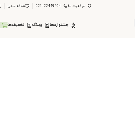
موقعیت ما
021-22449404
علاقه مندی
جشنواره‌ها
وبلاگ
تخفیف‌ها