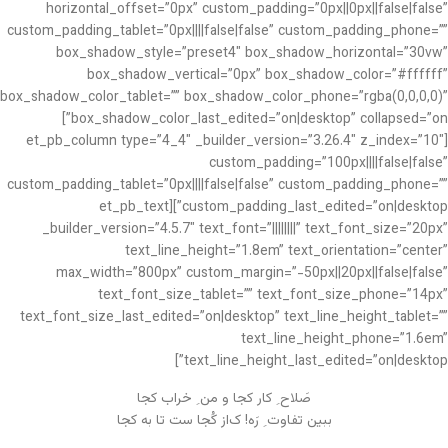
horizontal_offset=”0px” custom_padding=”0px||0px||false|false”
custom_padding_tablet=”0px||||false|false” custom_padding_phone=””
box_shadow_style=”preset4″ box_shadow_horizontal=”30vw”
box_shadow_vertical=”0px” box_shadow_color=”#ffffff”
box_shadow_color_tablet=”” box_shadow_color_phone=”rgba(0,0,0,0)”
box_shadow_color_last_edited=”on|desktop” collapsed=”on”]
[et_pb_column type=”4_4″ _builder_version=”3.26.4″ z_index=”10″
custom_padding=”100px||||false|false”
custom_padding_tablet=”0px||||false|false” custom_padding_phone=””
custom_padding_last_edited=”on|desktop”][et_pb_text
_builder_version=”4.5.7″ text_font=”||||||||” text_font_size=”20px”
text_line_height=”1.8em” text_orientation=”center”
max_width=”800px” custom_margin=”-50px||20px||false|false”
text_font_size_tablet=”” text_font_size_phone=”14px”
text_font_size_last_edited=”on|desktop” text_line_height_tablet=””
text_line_height_phone=”1.6em”
text_line_height_last_edited=”on|desktop”]
صَلاح ِ کار کجا و من ِ خراب کجا
ببین تفاوت ِ رَه! ک‌از کُجا ست تا به کجا