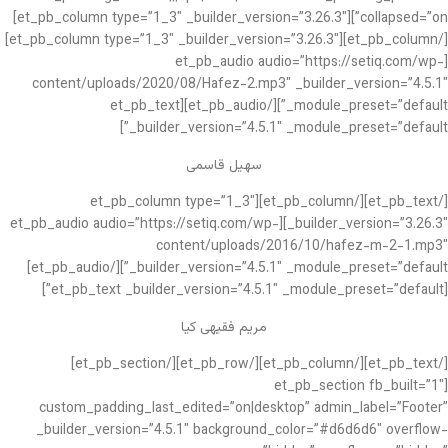
collapsed=”on”][et_pb_column type=”1_3″ _builder_version=”3.26.3″]
[/et_pb_column][et_pb_column type=”1_3″ _builder_version=”3.26.3″]
[et_pb_audio audio=”https://setiq.com/wp-
content/uploads/2020/08/Hafez-2.mp3″ _builder_version=”4.5.1″
_module_preset=”default”][/et_pb_audio][et_pb_text
_builder_version=”4.5.1″ _module_preset=”default”]
سهیل قاسمی
[/et_pb_text][/et_pb_column][et_pb_column type=”1_3″
_builder_version=”3.26.3″][et_pb_audio audio=”https://setiq.com/wp-
content/uploads/2016/10/hafez-m-2-1.mp3″
_builder_version=”4.5.1″ _module_preset=”default”][/et_pb_audio]
[et_pb_text _builder_version=”4.5.1″ _module_preset=”default”]
مریم فقیهی کیا
[/et_pb_text][/et_pb_column][/et_pb_row][/et_pb_section]
[et_pb_section fb_built=”1″
custom_padding_last_edited=”on|desktop” admin_label=”Footer”
_builder_version=”4.5.1″ background_color=”#d6d6d6″ overflow-