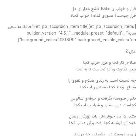
قرار و خواب ز ِ حافظ طَمَع مَدار ای دل
قرار چیست؟ صبوری کدام؟ خواب کجا؟
[/et_pb_accordion_item][et_pb_accordion_item title=”حافظ به سعی
سایه” _builder_version=”4.5.1″ _module_preset=”default”
background_color=”#8f8f8f” background_enable_color=”on”]
غزل 2
صلاح ِ کار کجا و من ِ خراب کجا
ببین تفاوت ره کز کجاست تا به کجا
چه نسبت است به رندی صَلاح و تقویٰ را
سماع ِ وعظ کجا نغمه‌یِ رباب کجا
دلم ز صومعه بگرفت و خرقه‌یِ سالوس
کجاست دیر ِ مغان و شراب ِ ناب کجا
بشد، که یاد خوش‌اش باد، روزگار ِ وصال
خود آن کرشمه کجا رفت و آن عتاب کجا
ز رویِ دوست دل ِ دشمنان چه دریابد