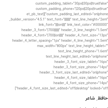
custom_padding_tablet=”30px||30px||true|false”
custom_padding_phone=”|20px||20px|true|true”
custom_padding_last_edited=”on|phone”][et_pb_text
_builder_version=”4.5.1″ text_font=”||||||||” text_line_height=”2em”
link_font=”||||on||||” link_text_color=”#000000″
header_3_font=”|700|||||||” header_3_line_height=”1.5em”
header_4_font=”|700||on|||||” header_4_font_size=”13px”
header_4_letter_spacing=”1px” header_4_line_height=”1.5em”
max_width=”800px” text_line_height_tablet=””
text_line_height_phone=”1.6em”
text_line_height_last_edited=”on|phone”
header_3_font_size_tablet=”16px”
header_3_font_size_phone=”14px”
header_3_font_size_last_edited=”on|phone”
header_4_font_size_tablet=”16px”
header_4_font_size_phone=”14px”
header_4_font_size_last_edited=”off|desktop” locked=”off”]
حافظ ِ شاعر