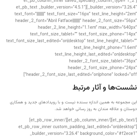
[et_pb_column_inner saved_specialty_column_type=”1_2″
_builder_version=”3.26.4″][et_pb_text _builder_version=”4.5.1″
text_font=”||||||||” text_font_size=”16px” text_line_height=”2em”
header_2_font=”Abril Fatface||||||||” header_2_font_size=”56px”
header_2_line_height=”1.1em” max_width=”640px”
text_font_size_tablet=”” text_font_size_phone=”14px”
text_font_size_last_edited=”on|desktop” text_line_height_tablet=””
text_line_height_phone=”1.6em”
text_line_height_last_edited=”on|desktop”
header_2_font_size_tablet=”36px”
header_2_font_size_phone=”24px”
header_2_font_size_last_edited=”on|phone” locked=”off”]
نشست‌ها و آثار مرتبط
این مجموعه به همین اندازه بسنده نیست و با رویدادهای جدید و همکاری
دوستان و علاقه مندان به روز رسانی خواهد شد.
[/et_pb_text][/et_pb_column_inner][/et_pb_row_inner]
[et_pb_row_inner custom_padding_last_edited=”on|desktop”
_builder_version=”3.26.4″ background_color=”#f2ece1″