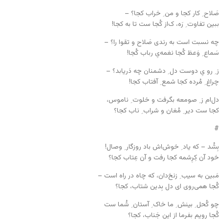
صَلاح ِ کار کجا و من ِ خراب کجا؟ –
ببین تفاوت ِ رَه، ک‌از کُجا ست تا به کجا!
چه نسبت است به رندی صَلاح و تقوا را؟ –
سَماع ِ وَعظ کُجا نغمه‌یِ رباب کُجا!
ز ِ رو یِ دوست دل ِ دشمنان چه دَریابد؟ –
چراغ ِ مُرده کجا شمع ِ آفتاب کجا!
دل‌ام ز ِ صومعه بگرفت و خلوت ِ ناموس،
کجا ست دیر ِ مُغان و شراب ِ ناب کجا؟
#
بِشُد – که یاد ِ خوش‌اش باد روزگار ِ وصال!
خود آن کِرِشمه کجا رفت و آن عِتاب کجا؟
مَبین به سیب ِ زنخ‌دان، که چاه در راه است –
کُجا همی‌روی ای دل بِدین شتاب، کجا؟
چو کُحل ِ بینش ِ ما خاک ِ آستان ِ شُما ست
کُجا رویم بفرما از این جَناب، کجا؟