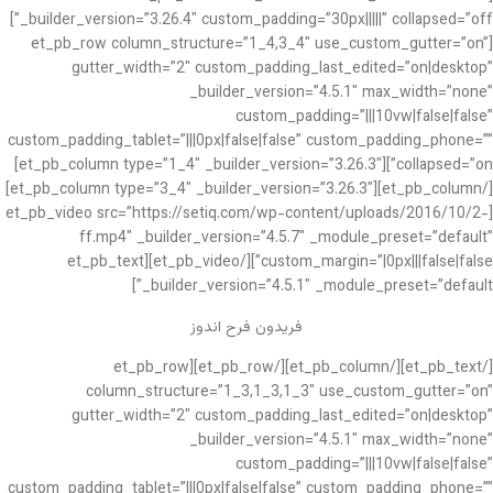
_builder_version=”3.26.4″ custom_padding=”30px|||||” collapsed=”off”]
[et_pb_row column_structure=”1_4,3_4″ use_custom_gutter=”on”
gutter_width=”2″ custom_padding_last_edited=”on|desktop”
_builder_version=”4.5.1″ max_width=”none”
custom_padding=”|||10vw|false|false”
custom_padding_tablet=”|||0px|false|false” custom_padding_phone=””
collapsed=”on”][et_pb_column type=”1_4″ _builder_version=”3.26.3″]
[/et_pb_column][et_pb_column type=”3_4″ _builder_version=”3.26.3″]
[et_pb_video src=”https://setiq.com/wp-content/uploads/2016/10/2-
ff.mp4″ _builder_version=”4.5.7″ _module_preset=”default”
custom_margin=”|0px|||false|false”][/et_pb_video][et_pb_text
_builder_version=”4.5.1″ _module_preset=”default”]
فریدون فرح اندوز
[/et_pb_text][/et_pb_column][/et_pb_row][et_pb_row
column_structure=”1_3,1_3,1_3″ use_custom_gutter=”on”
gutter_width=”2″ custom_padding_last_edited=”on|desktop”
_builder_version=”4.5.1″ max_width=”none”
custom_padding=”|||10vw|false|false”
custom_padding_tablet=”|||0px|false|false” custom_padding_phone=””