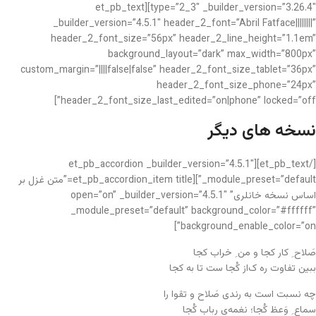
type=”2_3″ _builder_version=”3.26.4″][et_pb_text
_builder_version=”4.5.1″ header_2_font=”Abril Fatface||||||||”
header_2_font_size=”56px” header_2_line_height=”1.1em”
background_layout=”dark” max_width=”800px”
custom_margin=”||||false|false” header_2_font_size_tablet=”36px”
header_2_font_size_phone=”24px”
header_2_font_size_last_edited=”on|phone” locked=”off”]
نسخه های دیگر
[/et_pb_text][et_pb_accordion _builder_version=”4.5.1″
_module_preset=”default”][et_pb_accordion_item title=”متن غزل بر
اساس نسخه خانلری” open=”on” _builder_version=”4.5.1″
_module_preset=”default” background_color=”#ffffff”
background_enable_color=”on”]
صَلاح ِ کار کجا و من ِ خراب کجا
ببین تفاوت ره ک‌از کُجا ست تا به کجا
چه نسبت است به رندی صَلاح و تقوا را
سماع ِ وَعظ کُجا؛ نغمه‌یِ رباب کُجا