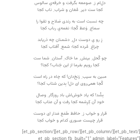
دل‌ام ز ِ صومعه بگرفت و خرقه‌یِ سالوس
کجا ست دیر ِ مُغان و شراب ِ ناب کجا
چه نسبت است به رندی صَلاح و تقوا را
سماع ِ وَعظ کُجا؛ نغمه‌یِ رباب کجا
زِ رو یِ دوست دل ِ دشمنان چه دَریابد
چراغ ِ مُرده کجا؛ شمع ِ آفتاب کجا
چو کُحل ِ بینش ِ ما خاک ِ آستان ِ شما ست
کجا رویم بفرما از این جَناب؟ کجا؟
مبین به سیب ِ زنخ‌دان! که چاه در راه است
کُجا همی‌روی ای دل! بِدین شتاب کجا؟
بِشُد! که یاد خوش‌اش باد روزگار ِ وصال
خود آن کِرِشمه کجا رفت و آن عتاب کجا
قرار و خواب ز ِ حافظ طَمَع مَدار ای دوست
قرار چیست صبوری کدام و خواب کجا
[/et_pb_text][/et_pb_column][/et_pb_row][/et_pb_section]
[et_pb_section fb_built=”1″ admin_label=”Features”