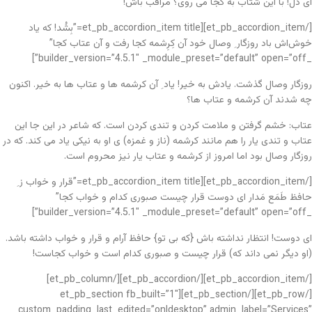
ای دل! با این شتاب به کجا می روی؟ مراقب باش!
[/et_pb_accordion_item][et_pb_accordion_item title=”بِشُد! که یاد
خوش‌اش باد روزگار ِ وصال خود آن کِرِشمه کجا رفت و آن عتاب کجا”
_builder_version=”4.5.1″ _module_preset=”default” open=”off”]
روزگار وصال گذشت. یادش به خیر! یاد ِ آن کرشمه ها و عتاب ها به خیر. اکنون
چه شدند آن کرشمه و عتاب ها؟
عتاب: خشم گرفتن و ملامت کردن و تندی کردن است. که شاعر در این جا این
عتاب و تندی یار را هم مانند کرشمه (ناز و غمزه) ی او به نیکی یاد می کند. که در
روزگار وصال بود اما امروز از کرشمه و عتاب یار نیز محروم است.
[/et_pb_accordion_item][et_pb_accordion_item title=”قرار و خواب ز ِ
حافظ طَمَع مَدار ای دوست قرار چیست صبوری کدام و خواب کجا”
_builder_version=”4.5.1″ _module_preset=”default” open=”off”]
ای دوست! انتظار نداشته باش {که بی تو} حافظ آرام و قرار و خواب داشته باشد.
(او دیگر نمی داند که) قرار چیست و صبوری کدام است و خواب کجاست!
[/et_pb_accordion_item][/et_pb_accordion][/et_pb_column]
[/et_pb_row][/et_pb_section][et_pb_section fb_built=”1″
custom_padding_last_edited=”on|desktop” admin_label=”Services”