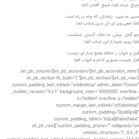
چراغ ِ مرده کجا؛ شمع ِ آفتاب کجا
مبین به سیب ِ زنخدان، که چاه در راه است
کجا همی‌روی ای دل بدین شتاب کجا
چو کُحل ِ بینش ِ ما خاک ِ آستان ِ شماست
کجا رویم بفرما از این جناب کجا
قرار و خواب ز حافظ طمع مدار ای دوست
قرار چیست صبوری کدام و خواب کجا
[/et_pb_accordion_item][/et_pb_accordion][/et_pb_column]
[/et_pb_row][/et_pb_section][et_pb_section fb_built=”1″
custom_padding_last_edited=”on|desktop” admin_label=”Footer”
_builder_version=”4.5.1″ background_color=”#000000″ overflow-
x=”hidden” overflow-y=”hidden”
custom_margin_last_edited=”off|desktop”
custom_padding=”0px||0px|||”
custom_padding_tablet=”60px||||false|false”
custom_padding_phone=”” collapsed=”on”][et_pb_row
column_structure=”1_4,3_4″