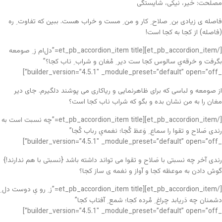
مصلحت: خیر، نیکی، شایستگی
فاصله ی زیادی بن ِ صلاح ِ کار و من ِ مست و خراب هست. ببین که تفاوت ِ ره
(فاصله) از کجا به کجا است!
[/et_pb_accordion_item][et_pb_accordion_item title=”دل‌ام ز ِ صومعه
بگرفت و خرقه‌یِ سالوس کجا ست دیر ِ مُغان و شراب ِ ناب کجا؟”
_builder_version=”4.5.1″ _module_preset=”default” open=”off”]
از صومعه و لباسی که برای ظاهرنمایی و ریاکاری می پوشند دلگیرم. جای دیر
مغان را به من نشان بده و بگو که شراب ناب کجا است؟
[/et_pb_accordion_item][et_pb_accordion_item title=”چه نسبت است به
رندی صَلاح و تقوا را سماع ِ وَعظ کُجا؛ نغمه‌یِ رباب کُجا”
_builder_version=”4.5.1″ _module_preset=”default” open=”off”]
رندی آخر چه نسبتی با صَلاح و تقوا می تواند داشته باشد {نسبتی با هم ندارند!}
گوش دادن به موعظه کجا و آواز و نغمه ی ساز کجا؟
[/et_pb_accordion_item][et_pb_accordion_item title=”ز ِ رو یِ دوست دل ِ
دشمنان چه دَریابد چراغ ِ مُرده کجا؛ شمع ِ آفتاب کجا”
_builder_version=”4.5.1″ _module_preset=”default” open=”off”]