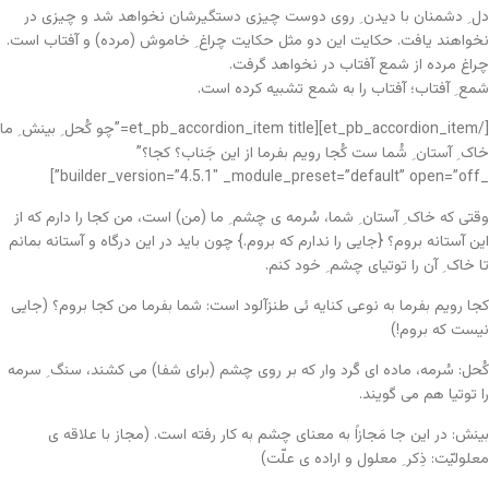
دل ِ دشمنان با دیدن ِ روی دوست چیزی دستگیرشان نخواهد شد و چیزی در
نخواهند یافت. حکایت این دو مثل حکایت چراغ ِ خاموش (مرده) و آفتاب است.
چراغ مرده از شمع آفتاب در نخواهد گرفت.
شمع ِ آفتاب؛ آفتاب را به شمع تشبیه کرده است.
[/et_pb_accordion_item][et_pb_accordion_item title=”چو کُحل ِ بینش ِ ما
خاک ِ آستان ِ شُما ست کُجا رویم بفرما از این جَناب؟ کجا؟”
_builder_version=”4.5.1″ _module_preset=”default” open=”off”]
وقتی که خاک ِ آستان ِ شما، سُرمه ی چشم ِ ما (من) است، من کجا را دارم که از
این آستانه بروم؟ {جایی را ندارم که بروم.} چون باید در این درگاه و آستانه بمانم
تا خاک ِ آن را توتیای چشم ِ خود کنم.
کجا رویم بفرما به نوعی کنایه ئی طنزآلود است: شما بفرما من کجا بروم؟ (جایی
نیست که بروم!)
کُحل: سُرمه، ماده ای گَرد وار که بر روی چشم (برای شفا) می کشند، سنگ ِ سرمه
را توتیا هم می گویند.
بینش: در این جا مَجازاً به معنای چشم به کار رفته است. (مجاز با علاقه ی
معلولیّت: ذِکر ِ معلول و اراده ی علّت)