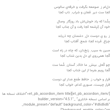
دل‌ام ز ِ صومعه بگرفت و خرقه‌یِ سالوس
کجا ست دیر ِ مُغان و شراب ِ ناب کجا
بِشُد! که یاد خوش‌اش باد روزگار ِ وصال
خود آن کِرِشمه کجا رفت و آن عِتاب کجا
ز ِ رو یِ دوست دل ِ دشمنان چه دَریابد
چراغ ِ مُرده کجا؛ شمع ِ آفتاب کجا
مبین به سیب ِ زنخ‌دان، که چاه در راه است
کُجا همی‌روی ای دل بِدین شتاب کجا
چو کُحل ِ بینش ِ ما خاک ِ آستان ِ شُما ست
کُجا رویم بفرما از این جَناب کجا
قرار و خواب ز ِ حافظ طَمَع مَدار ای دوست
قرار چیست، صبوری کدام، خواب کجا
[/et_pb_accordion_item][et_pb_accordion_item title=”اختلاف نسخه ها
بر اساس نسخه خانلری” _builder_version=”4.5.1″
_module_preset=”default” background_color=”#d6d6d6″