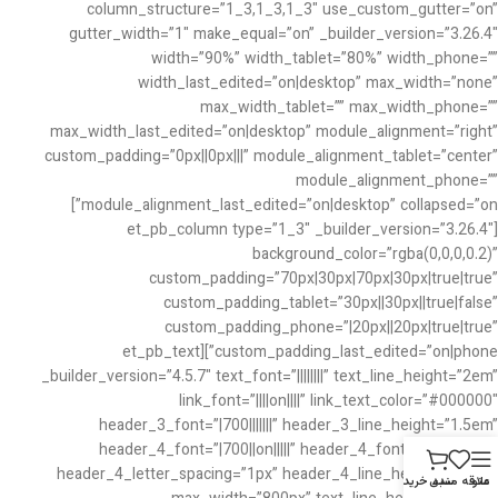
column_structure=”1_3,1_3,1_3″ use_custom_gutter=”on”
gutter_width=”1″ make_equal=”on” _builder_version=”3.26.4″
width=”90%” width_tablet=”80%” width_phone=””
width_last_edited=”on|desktop” max_width=”none”
max_width_tablet=”” max_width_phone=””
max_width_last_edited=”on|desktop” module_alignment=”right”
custom_padding=”0px||0px|||” module_alignment_tablet=”center”
module_alignment_phone=””
module_alignment_last_edited=”on|desktop” collapsed=”on”]
[et_pb_column type=”1_3″ _builder_version=”3.26.4″
background_color=”rgba(0,0,0,0.2)”
custom_padding=”70px|30px|70px|30px|true|true”
custom_padding_tablet=”30px||30px||true|false”
custom_padding_phone=”|20px||20px|true|true”
custom_padding_last_edited=”on|phone”][et_pb_text
_builder_version=”4.5.7″ text_font=”||||||||” text_line_height=”2em”
link_font=”||||on||||” link_text_color=”#000000″
header_3_font=”|700|||||||” header_3_line_height=”1.5em”
header_4_font=”|700||on|||||” header_4_font_size=”13px”
header_4_letter_spacing=”1px” header_4_line_height=”1.5em”
منو
علاقه مندی
سبد خرید