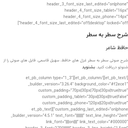
header_3_font_size_last_edited=”on|phone”
header_4_font_size_tablet=”16px”
header_4_font_size_phone=”14px”
header_4_font_size_last_edited=”off|desktop” locked=”off”]
شرح سطر به سطر
حافظ شاعر
شرح صوتی سطر به سطر غزل های حافظ، سهیل قاسمی. فایل های صوتی را از
بشنوید
شنوتو دریافت کنید.
[/et_pb_text][/et_pb_column][et_pb_column type=”1_3″
_builder_version=”3.26.4″ background_color=”#f2ece1″
custom_padding=”70px|30px|70px|30px|true|true”
custom_padding_tablet=”30px||30px||true|false”
custom_padding_phone=”|20px||20px|true|true”
custom_padding_last_edited=”on|phone”][et_pb_text
_builder_version=”4.5.1″ text_font=”||||||||” text_line_height=”2em”
link_font=”||||on||||” link_text_color=”#000000″