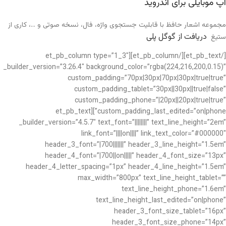
اپ موبایلی برای اندروید
مجموعه اشعار حافظ با قابلیت جستجوی واژه، فال، نسخه صوتی و …، کاری از
دریافت از گوگل پلی
ستیغ
[/et_pb_text][/et_pb_column][et_pb_column type=”1_3″
_builder_version=”3.26.4″ background_color=”rgba(224,216,200,0.15)”
custom_padding=”70px|30px|70px|30px|true|true”
custom_padding_tablet=”30px||30px||true|false”
custom_padding_phone=”|20px||20px|true|true”
custom_padding_last_edited=”on|phone”][et_pb_text
_builder_version=”4.5.7″ text_font=”||||||||” text_line_height=”2em”
link_font=”||||on||||” link_text_color=”#000000″
header_3_font=”|700|||||||” header_3_line_height=”1.5em”
header_4_font=”|700||on|||||” header_4_font_size=”13px”
header_4_letter_spacing=”1px” header_4_line_height=”1.5em”
max_width=”800px” text_line_height_tablet=””
text_line_height_phone=”1.6em”
text_line_height_last_edited=”on|phone”
header_3_font_size_tablet=”16px”
header_3_font_size_phone=”14px”