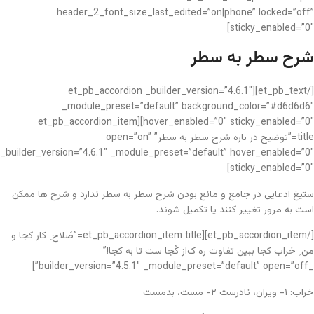
header_2_font_size_last_edited=”on|phone” locked=”off”
sticky_enabled=”0″]
شرح سطر به سطر
[/et_pb_text][et_pb_accordion _builder_version=”4.6.1″
_module_preset=”default” background_color=”#d6d6d6″
hover_enabled=”0″ sticky_enabled=”0″][et_pb_accordion_item
title=”توضیح در باره شرح سطر به سطر” open=”on”
_builder_version=”4.6.1″ _module_preset=”default” hover_enabled=”0″
sticky_enabled=”0″]
ستیغ ادعایی در جامع و مانع بودن شرح سطر به سطر ندارد و شرح ها ممکن
است به مرور تغییر کنند یا تکمیل شوند.
[/et_pb_accordion_item][et_pb_accordion_item title=”صَلاح ِ کار کجا و
من ِ خراب کجا ببین تفاوت ره ک‌از کُجا ست تا به کجا!”
_builder_version=”4.5.1″ _module_preset=”default” open=”off”]
خراب: ۱- ویران، نادرست ۲- مست، بدمست