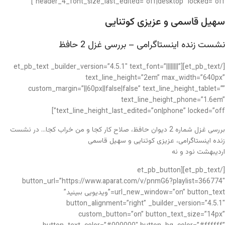
header_4_font_size_last_edited=”off|desktop” locked=”off”]
سهیل قاسمی و عزیزی کوتنایی
نشست زنده اینستاگرامی – بررسی غزل 2 حافظ
[/et_pb_text][et_pb_text _builder_version=”4.5.1″ text_font=”||||||||”
text_line_height=”2em” max_width=”640px”
custom_margin=”||60px||false|false” text_line_height_tablet=””
text_line_height_phone=”1.6em”
text_line_height_last_edited=”on|phone” locked=”off”]
بررسی غزل شماره 2 دیوان حافظ، صلاح کار کجا و من خراب کجا… در نشست
زنده اینستاگرامی، عزیزی کوتنایی و سهیل قاسمی
اردیبهشت نود و نه
[/et_pb_text][et_pb_button
button_url=”https://www.aparat.com/v/pnmG6?playlist=366774″
url_new_window=”on” button_text=”ویدیویی ببینید”
button_alignment=”right” _builder_version=”4.5.1″
custom_button=”on” button_text_size=”14px”