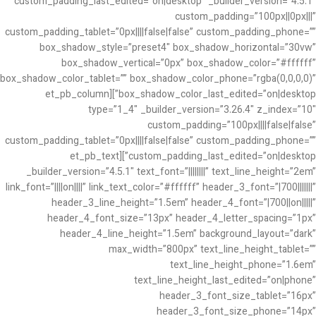
custom_padding_last_edited=”on|desktop” _builder_version=”4.5.1″
custom_padding=”100px||0px|||”
custom_padding_tablet=”0px||||false|false” custom_padding_phone=””
box_shadow_style=”preset4″ box_shadow_horizontal=”30vw”
box_shadow_vertical=”0px” box_shadow_color=”#ffffff”
box_shadow_color_tablet=”” box_shadow_color_phone=”rgba(0,0,0,0)”
box_shadow_color_last_edited=”on|desktop”][et_pb_column
type=”1_4″ _builder_version=”3.26.4″ z_index=”10″
custom_padding=”100px||||false|false”
custom_padding_tablet=”0px||||false|false” custom_padding_phone=””
custom_padding_last_edited=”on|desktop”][et_pb_text
_builder_version=”4.5.1″ text_font=”||||||||” text_line_height=”2em”
link_font=”||||on||||” link_text_color=”#ffffff” header_3_font=”|700|||||||”
header_3_line_height=”1.5em” header_4_font=”|700||on|||||”
header_4_font_size=”13px” header_4_letter_spacing=”1px”
header_4_line_height=”1.5em” background_layout=”dark”
max_width=”800px” text_line_height_tablet=””
text_line_height_phone=”1.6em”
text_line_height_last_edited=”on|phone”
header_3_font_size_tablet=”16px”
header_3_font_size_phone=”14px”