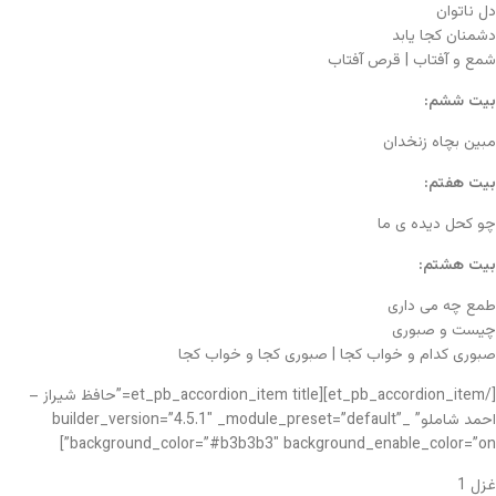
دل ناتوان
دشمنان کجا یابد
شمع و آفتاب | قرص آفتاب
بیت ششم:
مبین بچاه زنخدان
بیت هفتم:
چو کحل دیده ی ما
بیت هشتم:
طمع چه می داری
چیست و صبوری
صبوری کدام و خواب کجا | صبوری کجا و خواب کجا
[/et_pb_accordion_item][et_pb_accordion_item title=”حافظ شیراز –
احمد شاملو” _builder_version=”4.5.1″ _module_preset=”default”
background_color=”#b3b3b3″ background_enable_color=”on”]
غزل 1