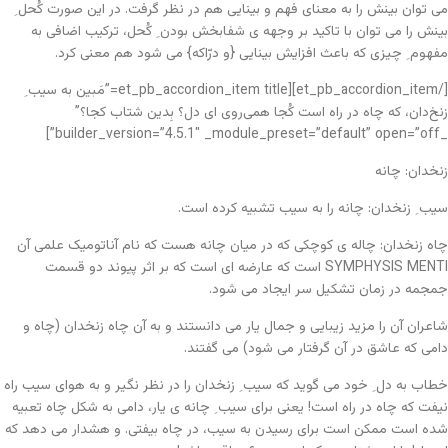
می توان بینش را به معنای فهم و بینایی هم در نظر گرفت. در این صورت کُحل ِ
بینش را می توان با تاکید بر وجهه ی شفابخش بودن ِ کُحل، ترکیب اضافی به
مفهوم ِ چیزی که باعث افزایش بینایی {و درّاکه} می شود هم معنی کرد.
[/et_pb_accordion_item][et_pb_accordion_item title=”مَبین به سیب ِ
زنخ‌دان، که چاه در راه است کُجا همی‌روی ای دل؟ بِدین شتاب کجا؟”
_builder_version=”4.5.1″ _module_preset=”default” open=”off”]
زنخدان: چانه
سیب ِ زنخدان: چانه را به سیب تشبیه کرده است.
چاه زنخدان: چاله ی کوچکی که در میان چانه هست که نام آناتومیک علمی آن
SYMPHYSIS MENTI است که عارضه ای است که بر اثر پیوند دو قسمت
جمجمه در زمان تشکیل سر ایجاد می شود.
شاعران آن را مزید زیبایی و جمال یار می دانستند و به آن چاه زنخدان (چاه و
دامی که عاشق در آن گرفتار می شود) می گفتند.
خطاب به دل ِ خود می گوید که سیب ِ زنخدان را در نظر نگیر و به هوای سیب راه
نیفت که چاه در راه است! یعنی برای سیب ِ چانه ی یار، دامی به شکل چاه تعبیه
شده است ممکن است برای رسیدن به سیب، در چاه بیفتی. و هشدار می دهد که