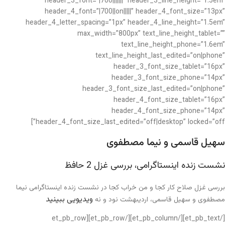
header_3_font=”|700|||||||” header_3_line_height=”1.5em”
header_4_font=”|700||on|||||” header_4_font_size=”13px”
header_4_letter_spacing=”1px” header_4_line_height=”1.5em”
max_width=”800px” text_line_height_tablet=””
text_line_height_phone=”1.6em”
text_line_height_last_edited=”on|phone”
header_3_font_size_tablet=”16px”
header_3_font_size_phone=”14px”
header_3_font_size_last_edited=”on|phone”
header_4_font_size_tablet=”16px”
header_4_font_size_phone=”14px”
header_4_font_size_last_edited=”off|desktop” locked=”off”]
سهیل قاسمی و نیما مصطفوی
نشست زنده اینستاگرامی، بررسی غزل 2 حافظ
بررسی غزل صلاح کار کجا و من خراب کجا در نشست زنده اینستاگرامی نیما
ویدیویی ببینید
مصطفوی و سهیل قاسمی، اردیبهشت نود و نه
[/et_pb_text][/et_pb_column][/et_pb_row][et_pb_row