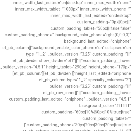
inner_width_last_edited=”on|desktop” inner_max_width=”none”
inner_max_width_tablet=”1080px” inner_max_width_phone=””
inner_max_width_last_edited=”on|desktop”
custom_padding=”0px||0px|||”
custom_padding_tablet=”50px||||false|false”
custom_padding_phone=”” background_color_phone=”rgba(0,0,0,0)”
background_last_edited=”on|phone”
background_enable_color_phone=”on” collapsed=”on”][et_pb_column
type=”1_2″ _builder_version=”3.25″ custom_padding=”|||”
custom_padding__hover=”|||”][et_pb_divider show_divider=”off”
_builder_version=”4.5.1″ height_tablet=”290px” height_phone=”170px”
height_last_edited=”on|phone”][/et_pb_divider][/et_pb_column]
[et_pb_column type=”1_2″ specialty_columns=”2″
_builder_version=”3.25″ custom_padding=”|||”
custom_padding__hover=”|||”][et_pb_row_inner
custom_padding_last_edited=”on|phone” _builder_version=”4.5.1″
background_color=”#ffffff”
custom_padding=”60px|10%|60px|10%|true|true”
custom_padding_tablet=””
custom_padding_phone=”30px|20px|30px|20px|true|true”]