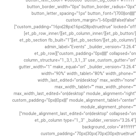
button_text_color=”#000000″ button_bg_color=”#ffffff”
button_border_width=”0px” button_border_radius=”0px”
button_letter_spacing=”1px” button_font=”|700||on|||||”
custom_margin=”|-60px|||false|false”
custom_padding=”16px|28px|16px|28px|true|true” locked=”off”]
[/et_pb_button][/et_pb_column_inner][/et_pb_row_inner]
[/et_pb_column][/et_pb_section][et_pb_section fb_built=”1″
admin_label=”Events” _builder_version=”3.26.4″
custom_padding=”0px|||||” collapsed=”on”][et_pb_row
column_structure=”1_3,1_3,1_3″ use_custom_gutter=”on”
gutter_width=”1″ make_equal=”on” _builder_version=”3.26.4″
width=”90%” width_tablet=”80%” width_phone=””
width_last_edited=”on|desktop” max_width=”none”
max_width_tablet=”” max_width_phone=””
max_width_last_edited=”on|desktop” module_alignment=”right”
custom_padding=”0px||0px|||” module_alignment_tablet=”center”
module_alignment_phone=””
module_alignment_last_edited=”on|desktop” collapsed=”on”]
[et_pb_column type=”1_3″ _builder_version=”3.26.4″
background_color=”#ffffff”
custom_padding=”70px|30px|70px|30px|true|true”