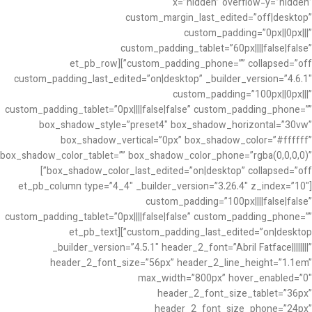
x=”hidden” overflow-y=”hidden”
custom_margin_last_edited=”off|desktop”
custom_padding=”0px||0px|||”
custom_padding_tablet=”60px||||false|false”
custom_padding_phone=”” collapsed=”off”][et_pb_row
custom_padding_last_edited=”on|desktop” _builder_version=”4.6.1″
custom_padding=”100px||0px|||”
custom_padding_tablet=”0px||||false|false” custom_padding_phone=””
box_shadow_style=”preset4″ box_shadow_horizontal=”30vw”
box_shadow_vertical=”0px” box_shadow_color=”#ffffff”
box_shadow_color_tablet=”” box_shadow_color_phone=”rgba(0,0,0,0)”
box_shadow_color_last_edited=”on|desktop” collapsed=”off”]
[et_pb_column type=”4_4″ _builder_version=”3.26.4″ z_index=”10″
custom_padding=”100px||||false|false”
custom_padding_tablet=”0px||||false|false” custom_padding_phone=””
custom_padding_last_edited=”on|desktop”][et_pb_text
_builder_version=”4.5.1″ header_2_font=”Abril Fatface||||||||”
header_2_font_size=”56px” header_2_line_height=”1.1em”
max_width=”800px” hover_enabled=”0″
header_2_font_size_tablet=”36px”
header_2_font_size_phone=”24px”