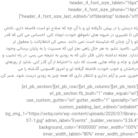
header_4_font_size_tablet=”16px”
header_4_font_size_phone=”14px”
header_4_font_size_last_edited=”off|desktop” locked=”off”]
راه درستی را در پیش نگرفته ای و با آن چه که صلاح تو است فاصله داری. تلاش
کن تا تغییری در شیوه های ناموفق خودت ایجاد کنی. احساس می کنی که قدر
تو را آن چنان که شایسته است نمی دانند. سعی کن انتظاراتت را معقول تر
کنی. ناامید نشو. به هر حال راهی بجز این که مسیرت را به پایان برسانی وجود
ندارد. عجله نداشته باش. فکر نکن که به زودی به نتیجه می رسی. در راه نشیب و
فراز و چاه و چاله هایی هست که باید با احتیاط از آن گذر کنی. شاید از روزهای
درخشان و خوب خودت فاصله گرفته ای و امروز افسوس گذشته را می
خوری. صبر و آرام نداری و انتظار داری که همه چیز به زودی درست شود. صبر کن.
[/et_pb_text][/et_pb_column][/et_pb_row][/et_pb_section]
[et_pb_section fb_built=”1″ make_equal=”on”
use_custom_gutter=”on” gutter_width=”1″ specialty=”on”
custom_padding_last_edited=”on|tablet”
bg_img_1=”https://setiq.com/wp-content/uploads/2020/07/library-
07-1.jpg” admin_label=”Events” _builder_version=”3.26.4″
background_color=”#000000″ inner_width=”100%”
inner_width_tablet=”80%” inner_width_phone=””