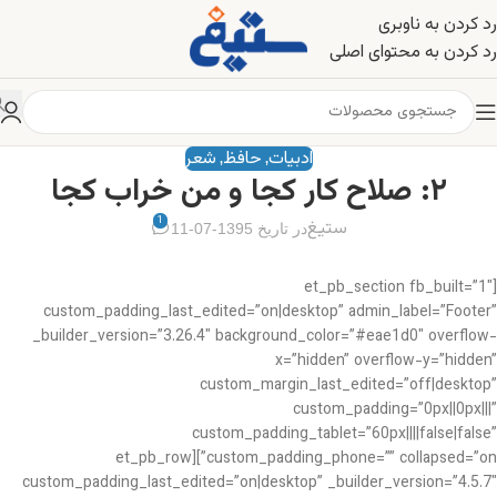
رد کردن به ناوبری
رد کردن به محتوای اصلی
ادبیات
حافظ
شعر
,
,
۲: صلاح کار کجا و من خراب کجا
1
ستیغ
در تاریخ 1395-07-11
[et_pb_section fb_built=”1″
custom_padding_last_edited=”on|desktop” admin_label=”Footer”
_builder_version=”3.26.4″ background_color=”#eae1d0″ overflow-
x=”hidden” overflow-y=”hidden”
custom_margin_last_edited=”off|desktop”
custom_padding=”0px||0px|||”
custom_padding_tablet=”60px||||false|false”
custom_padding_phone=”” collapsed=”on”][et_pb_row
custom_padding_last_edited=”on|desktop” _builder_version=”4.5.7″