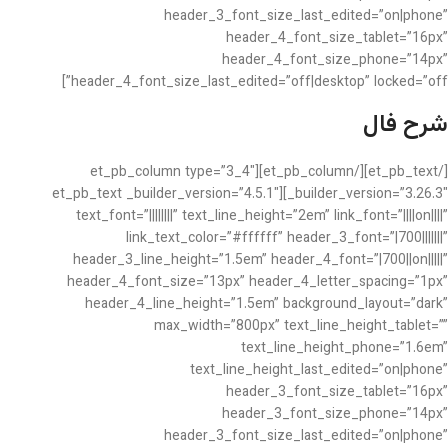
header_3_font_size_last_edited=”on|phone”
header_4_font_size_tablet=”16px”
header_4_font_size_phone=”14px”
header_4_font_size_last_edited=”off|desktop” locked=”off”]
شرح فال
[/et_pb_text][/et_pb_column][et_pb_column type=”3_4″
_builder_version=”3.26.3″][et_pb_text _builder_version=”4.5.1″
text_font=”||||||||” text_line_height=”2em” link_font=”||||on||||”
link_text_color=”#ffffff” header_3_font=”|700|||||||”
header_3_line_height=”1.5em” header_4_font=”|700||on|||||”
header_4_font_size=”13px” header_4_letter_spacing=”1px”
header_4_line_height=”1.5em” background_layout=”dark”
max_width=”800px” text_line_height_tablet=””
text_line_height_phone=”1.6em”
text_line_height_last_edited=”on|phone”
header_3_font_size_tablet=”16px”
header_3_font_size_phone=”14px”
header_3_font_size_last_edited=”on|phone”