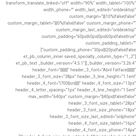
transform_translate_linked=”off” width=”90%” width_tablet=”100%”
width_phone=”” width_last_edited=”on|desktop”
custom_margin=”|||10%|false|false”
custom_margin_tablet=”|||0%|false|false” custom_margin_phone=””
custom_margin_last_edited=”on|desktop”
custom_padding=”60px|60px|0px|60px|false|true”
custom_padding_tablet=””
custom_padding_phone=”30px|||20px|false|false”]
[et_pb_column_inner saved_specialty_column_type=”1_2″
_builder_version=”3.26.4″][et_pb_text _builder_version=”4.5.1″
header_font=”||||||||” header_3_font=”Abril Fatface||||||||”
header_3_font_size=”38px” header_3_line_height=”1.1em”
header_4_font=”|700||on|||||” header_4_font_size=”13px”
header_4_letter_spacing=”1px” header_4_line_height=”1.5em”
max_width=”640px” custom_margin=”||40px||false|false”
header_3_font_size_tablet=”28px”
header_3_font_size_phone=”18px”
header_3_font_size_last_edited=”on|phone”
header_4_font_size_tablet=”16px”
header_4_font_size_phone=”14px”