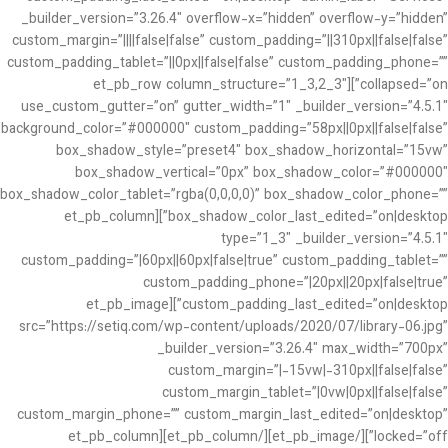
_builder_version=”3.26.4″ overflow-x=”hidden” overflow-y=”hidden”
custom_margin=”||||false|false” custom_padding=”||310px||false|false”
custom_padding_tablet=”||0px||false|false” custom_padding_phone=””
collapsed=”on”][et_pb_row column_structure=”1_3,2_3″
use_custom_gutter=”on” gutter_width=”1″ _builder_version=”4.5.1″
background_color=”#000000″ custom_padding=”58px||0px||false|false”
box_shadow_style=”preset4″ box_shadow_horizontal=”15vw”
box_shadow_vertical=”0px” box_shadow_color=”#000000″
box_shadow_color_tablet=”rgba(0,0,0,0)” box_shadow_color_phone=””
box_shadow_color_last_edited=”on|desktop”][et_pb_column
type=”1_3″ _builder_version=”4.5.1″
custom_padding=”|60px||60px|false|true” custom_padding_tablet=””
custom_padding_phone=”|20px||20px|false|true”
custom_padding_last_edited=”on|desktop”][et_pb_image
src=”https://setiq.com/wp-content/uploads/2020/07/library-06.jpg”
_builder_version=”3.26.4″ max_width=”700px”
custom_margin=”|-15vw|-310px||false|false”
custom_margin_tablet=”|0vw|0px||false|false”
custom_margin_phone=”” custom_margin_last_edited=”on|desktop”
locked=”off”][/et_pb_image][/et_pb_column][et_pb_column