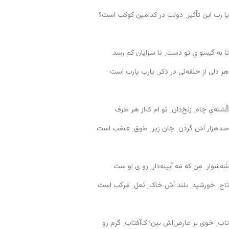
یا رب این تأثیر ِ دولت در کدامین کوکب است؟
تا به گیسو یِ تو دست ِ نا سزایان کم رسد
هر دلی از حلقه‌ئی در ذِکر ِ یارب یارب است
کُشته‌یِ چاه ِ زنخ‌دان ِ تو اَم ک‌از هر طَرَف
صدهزار اَش گَردَن ِ جان زیر ِ طوق ِ غبغب است
شَه‌سَوار ِ من که مَه آیینه‌دار ِ رو یِ او ست
تاج ِ خورشید ِ بلند اَش خاک ِ نَعل ِ مَرکَب است
تاب ِ خوی بر عارض‌اش بین! ک‌آفتاب ِ گرم رو