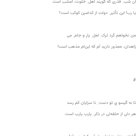
آن شب ِ قَدْری که گویند اهل ِ خلوت، امشب است
یا رب! این تأثیر ِ دولت از کدامین کوکب است؟
من نخواهم کَرد تَرک ِ لعل ِ یار و جام ِ می
زاهدان، معذور دارید اَم که این‌ام مذهب است!
#
تا به گیسو یِ تو دست ِ نا سزایان کم رسد
هر دلی از حلقه‌ئی در ذِکر ِ یارب یارب است.