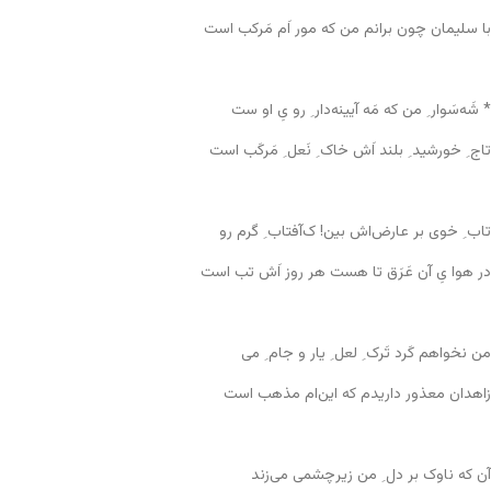
با سلیمان چون برانم من که مور اَم مَرکب است
* شَه‌سَوار ِ من که مَه آیینه‌دار ِ رو یِ او ست
تاج ِ خورشید ِ بلند اَش خاک ِ نَعل ِ مَرکَب است
تاب ِ خوی بر عارض‌اش بین! ک‌آفتاب ِ گرم رو
در هوا یِ آن عَرَق تا هست هر روز اَش تب است
من نخواهم کَرد تَرک ِ لعل ِ یار و جام ِ می
زاهدان معذور داریدم که این‌ام مذهب است
آن که ناوک بر دل ِ من زیر‌چشمی می‌زند