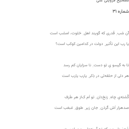
تصحیح قزوینی غنی
شماره ۳۱
آن شب ِ قَدری که گویند اهل ِ خلوت، امشب است
یا رب این تأثیر ِ دولت در کدامین کوکب است؟
تا به گیسو یِ تو دست ِ نا سزایان کم رسد
هر دلی از حلقه‌ئی در ذِکر ِ یارب یارب است
کُشته‌یِ چاه ِ زنخ‌دان ِ تو اَم ک‌از هر طَرَف
صدهزار اَش گَردَن ِ جان زیر ِ طوق ِ غبغب است