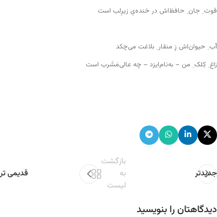
قوت ِ جان ِ حافظ‌اش در خنده‌یِ زیرِلب است
آب ِ حیوان‌اش زِ منقار ِ بلاغت می‌چکد
زاغ ِ کِلک ِ من – به‌نام‌ایزد – چه عالی‌مَشَرب است
بازگشت
جدیدتر
به
قدیمی تر
لیست
دیدگاهتان را بنویسید