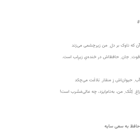
#
آن که ناوک بر دل ِ من زیر‌چشمی می‌زند
قوت ِ جان ِ حافظ‌اش در خنده‌یِ زیرِلب است.
آب ِ حیوان‌اش زِ منقار ِ بَلاغَت می‌چکد
زاغ ِ کِلْک ِ من، به‌نام‌ایزد، چه عالی‌مَشَرب است!
حافظ به سعی سایه