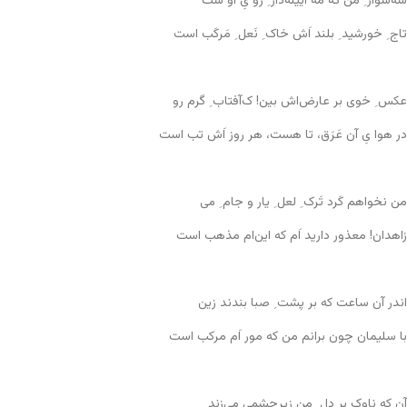
شَه‌سَوار ِ من که مَه آیینه‌دار ِ رو یِ او ست
تاج ِ خورشید ِ بلند اَش خاک ِ نَعل ِ مَرکَب است
عکس ِ خوی بر عارض‌اش بین! ک‌آفتاب ِ گرم رو
در هوا یِ آن عَرَق، تا هست، هر روز اَش تب است
من نخواهم کَرد تَرک ِ لعل ِ یار و جام ِ می
زاهدان! معذور دارید اَم که این‌ام مذهب است
اندر آن ساعت که بر پشت ِ صبا بندند زین
با سلیمان چون برانم من که مور اَم مرکب است
آن که ناوک بر دل ِ من زیر‌چشمی می‌زند