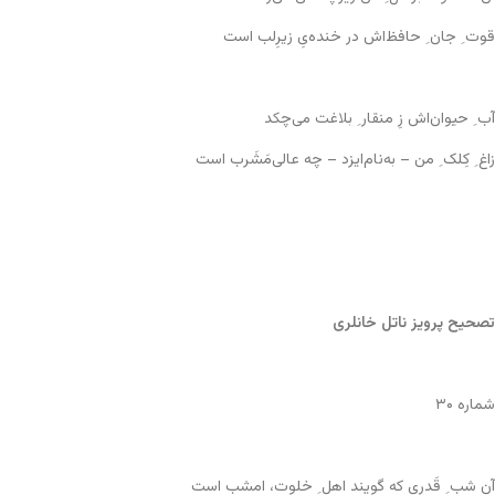
قوت ِ جان ِ حافظ‌اش در خنده‌یِ زیرِلب است
آب ِ حیوان‌اش زِ منقار ِ بلاغت می‌چکد
زاغ ِ کِلک ِ من – به‌نام‌ایزد – چه عالی‌مَشَرب است
تصحیح پرویز ناتل خانلری
شماره ۳۰
آن شب ِ قَدری که گویند اهل ِ خلوت، امشب است