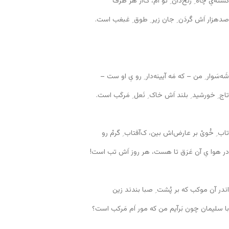
کُشته‌یِ چاه ِ زنخ‌دان ِ تو اَم، ک‌از هر طَرَف
صدهزار اَش گَردَن ِ جان زیر ِ طوق ِ غبغب است.
شَه‌سَوار ِ من – که مَه آیینه‌دار ِ رو یِ او ست –
تاج ِ خورشید ِ بلند اَش خاک ِ نَعل ِ مَرکَب است.
تاب ِ خُویْ بر عارض‌اش بین، ک‌آفتاب ِ گرمْ رو
در هوا یِ آن عَرَق تا هست، هر روز اَش تب است!
اندر آن موکب که بر پُشت ِ صبا بندند زین
با سلیمان چون بَرآیم من که مور اَم مَرکب است؟