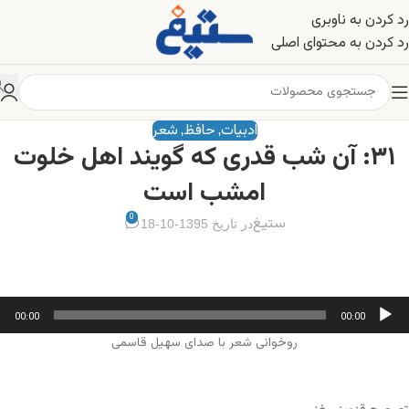
رد کردن به ناوبری
رد کردن به محتوای اصلی
ادبیات
حافظ
شعر
,
,
۳۱: آن شب قدری که گویند اهل خلوت
امشب است
0
ستیغ
در تاریخ 1395-10-18
خش‌کننده
00:00
00:00
وت
روخوانی شعر با صدای سهیل قاسمی