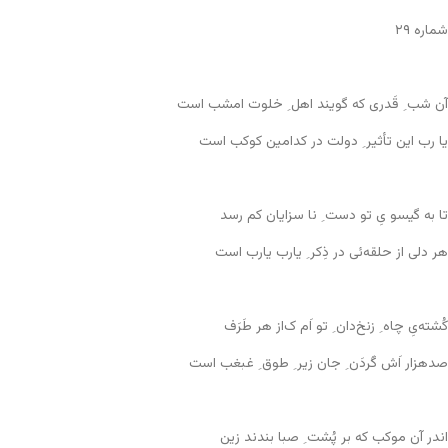
شماره ۲۹
آن شب ِ قَدری که گویند اهل ِ خلوت امشب است
یا رب این تأثیر ِ دولت در کدامین کوکب است
تا به گیسو یِ تو دست ِ نا سزایان کم رسد
هر دلی از حلقه‌ئی در ذِکر ِ یارب یارب است
کُشته‌یِ چاه ِ زنخ‌دان ِ تو اَم ک‌از هر طَرَف
صدهزار اَش گَردَن ِ جان زیر ِ طوق ِ غبغب است
اندر آن موکب که بر پُشت ِ صبا بندند زین