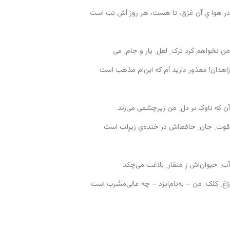
در هوا یِ آن عَرَق، تا هست، هر روز اَش تب است
من نخواهم کَرد تَرک ِ لعل ِ یار و جام ِ می
زاهدان! معذور دارید اَم که این‌ام مذهب است
آن که ناوک بر دل ِ من زیر‌چشمی می‌زند
قوت ِ جان ِ حافظ‌اش در خنده‌یِ زیرِلب است
آب ِ حیوان‌اش زِ منقار ِ بلاغت می‌چکد
زاغ ِ کِلک ِ من – به‌نام‌ایزد – چه عالی‌مَشَرب است