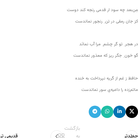
مِن‌بعد چه سود ار قدمی رنجه کند دوست
کز جان رمقی در تن ِ رنجور نماندست
در هجر ِ تو گر چشم ِ مرا آب نمانَد
گو خون ِ جگر ریز که معذور نماندست
حافظ ز غم از گریه نپرداخت به خنده
ماتم‌زده را داعیه‌یِ سور نماندست
بازگشت
جدیدتر
به
قدیمی تر