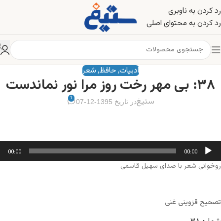
رد کردن به ناوبری
رد کردن به محتوای اصلی
ادبیات
حافظ
شعر
,
,
۳۸: بی مهر رخت روز مرا نور نماندست
1
ستیغ
در تاریخ 1395-12-07
خش‌کننده
00:00
00:00
وت
روخوانی شعر با صدای سهیل قاسمی
تصحیح قزوینی غنی