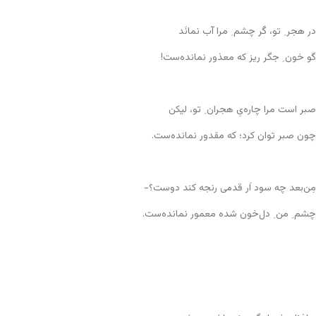
در هجر ِ تو، گَر چشم ِ مرا آب نمانَد
گو خون ِ جگر ریز که معذور نمانده‌ست!
صبر است مرا چاره‌یِ هجران ِ تو، لیکن
چون صبر توان کرد؛ که مقدور نمانده‌ست.
مِن‌بعد چه سود اَر قدمی رنجه کند دوست؟-
چشم ِ من ِ دل‌خون شده معمور نمانده‌ست.