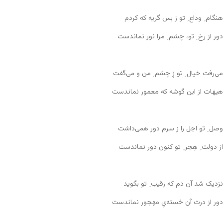
هنگام ِ وداع ِ تو ز بس گریه که کردم
دور از رخ ِ تو، چشم ِ مرا نور نماندست
می‌رفت خیال ِ تو زِ چشم ِ من و می‌گفت
هیهات از این گوشه که معمور نماندست
وصل ِ تو اجل را ز سرم دور همی‌داشت
از دولت ِ هِجر ِ تو کنون دور نماندست
نزدیک شد آن دم که رقیب ِ تو بگوید
دور از درت آن خسته‌یِ مهجور نماندست