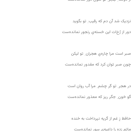
نزدیک شد آن دم که رقیب ِ تو بگوید
دور از رُخ‌ات این خسته‌یِ رنجور نمانده‌ست
صبر است مرا چاره‌یِ هجران ِ تو لیکن
چون صبر توان کرد که مقدور نمانده‌ست
در هجر ِ تو گر چشم ِ مرا آب روان است
گو خون ِ جگر ریز که معذور نمانده‌ست
حافظ زِ غم از گریه نپرداخت به خنده
ماتم زده را داعیه‌یِ سور نمانده‌ست