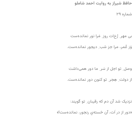
حافظ شیراز به روایت احمد شاملو
شماره ۲۹
بی مهر ِ رُخ‌ات روز ِ مَرا نور نمانده‌ست
وَز عُمر، مرا جز شب ِ دیجور نمانده‌ست.
وصل ِ تو اجل از سَر ِ ما دور همی‌داشت
از دولت ِ هِجر ِ تو کنون دور نمانده‌ست.
نزدیک شد آن دم که رقیبان ِ تو گویند:
«دور از در اَت، آن خسته‌یِ رنجور، نمانده‌ست!»