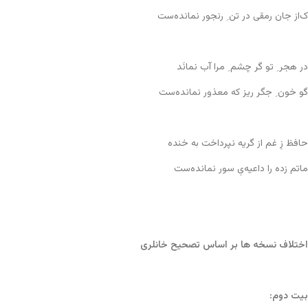
ک‌از جان رمقی در تن ِ رنجور نمانده‌ست
در هجر ِ تو گر چشم ِ مرا آب نمانَد
گو خون ِ جگر ریز که معذور نمانده‌ست
حافظ زِ غم از گریه نپرداخت به خنده
ماتم زده را داعیه‌یِ سور نمانده‌ست
اختلاف نسخه ها بر اساس تصحیح خانلری
بیت دوم: