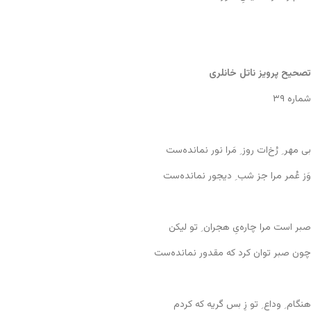
تصحیح پرویز ناتل خانلری
شماره ۳۹
بی مهر ِ رُخ‌ات روز ِ مَرا نور نمانده‌ست
وَز عُمر مرا جز شب ِ دیجور نمانده‌ست
صبر است مرا چاره‌یِ هجران ِ تو لیکن
چون صبر توان کرد که مقدور نمانده‌ست
هنگام ِ وداع ِ تو زِ بس گریه که کردم