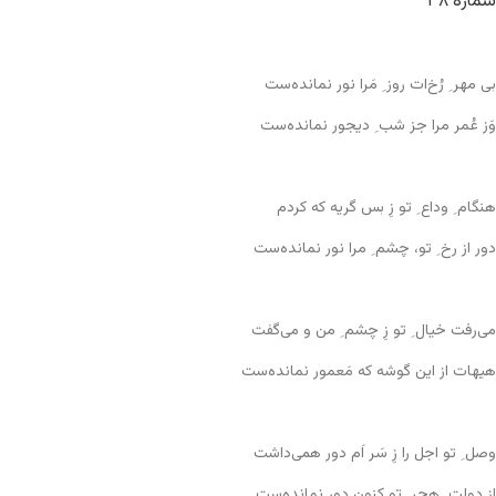
شماره ۳۸
بی مهر ِ رُخ‌ات روز ِ مَرا نور نمانده‌ست
وَز عُمر مرا جز شب ِ دیجور نمانده‌ست
هنگام ِ وداع ِ تو زِ بس گریه که کردم
دور از رخ ِ تو، چشم ِ مرا نور نمانده‌ست
می‌رفت خیال ِ تو زِ چشم ِ من و می‌گفت
هیهات از این گوشه که مَعمور نمانده‌ست
وصل ِ تو اجل را زِ سَر اَم دور همی‌داشت
از دولت ِ هِجر ِ تو کنون دور نمانده‌ست