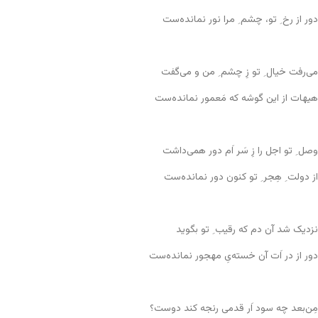
دور از رخ ِ تو، چشم ِ مرا نور نمانده‌ست
می‌رفت خیال ِ تو زِ چشم ِ من و می‌گفت
هیهات از این گوشه که مَعمور نمانده‌ست
وصل ِ تو اجل را زِ سَر اَم دور همی‌داشت
از دولت ِ هِجر ِ تو کنون دور نمانده‌ست
نزدیک شد آن دم که رقیب ِ تو بگوید
دور از در اَت آن خسته‌یِ مهجور نمانده‌ست
مِن‌بعد چه سود اَر قدمی رنجه کند دوست؟