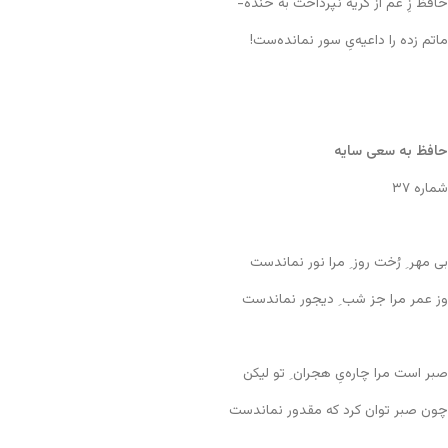
حافظ زِ غم از گریه نپرداخت به خنده-
ماتم زده را داعیه‌یِ سور نمانده‌ست!
حافظ به سعی سایه
شماره ۳۷
بی مهر ِ رُخت روز ِ مرا نور نماندست
وز عمر مرا جز شب ِ دیجور نماندست
صبر است مرا چاره‌یِ هجران ِ تو لیکن
چون صبر توان کرد که مقدور نماندست