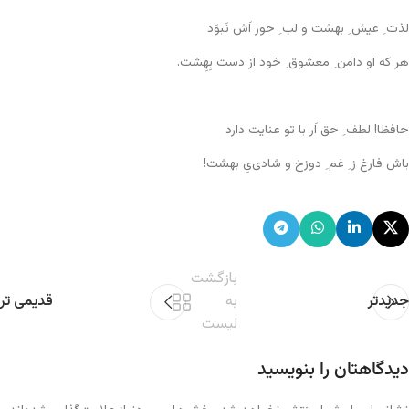
لذت ِ عیش ِ بهشت و لب ِ حور اَش نَبوَد
هر که او دامن ِ معشوق ِ خود از دست بِهِشت.
حافظا! لطف ِ حق اَر با تو عنایت دارد
باش فارغ ز ِ غم ِ دوزخ و شادی‌یِ بهشت!
بازگشت
جدیدتر
به
قدیمی تر
لیست
دیدگاهتان را بنویسید