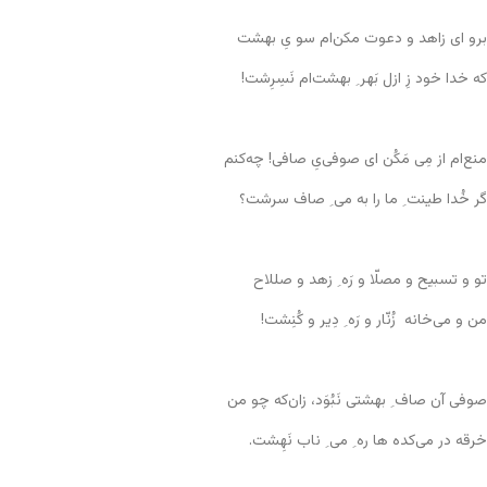
برو ای زاهد و دعوت مکن‌ام سو یِ بهشت
که خدا خود زِ ازل بَهر ِ بهشت‌ام نَسِرِشت!
منع‌ام از مِی مَکُن ای صوفی‌یِ صافی! چه‌کنم
گر خُدا طینت ِ ما را به می ِ صاف سرشت؟
تو و تسبیح و مصلّا و رَه ِ زهد و صللاح
من و می‌خانه زُنّار و رَه ِ دِیر و کُنِشت!
صوفی آن صاف ِ بهشتی نَبُوَد، زان‌که چو من
خرقه در می‌کده ها ره ِ می ِ ناب نَهِشت.