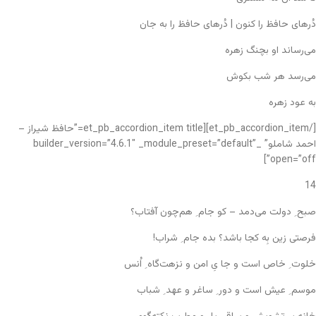
دُرهای حافظ را کنون | دُرهای حافظ را به جان
می‌رساند او بچنگ زهره
می‌رسد هر شب بکوش
به عود زهره
[/et_pb_accordion_item][et_pb_accordion_item title=”حافظ شیراز –
احمد شاملو” _builder_version=”4.6.1″ _module_preset=”default”
open=”off”]
14
صبح ِ دولت می‌دمد – کو جام ِ هم‌چون آفتاب؟
فرصتی زین بِه کجا باشد؟ بده جام ِ شراب!
خلوت ِ خاص است و جا یِ امن و نزهت‌گاه ِ اُنس
موسم ِ عیش است و دور ِ ساغر و عهد ِ شباب