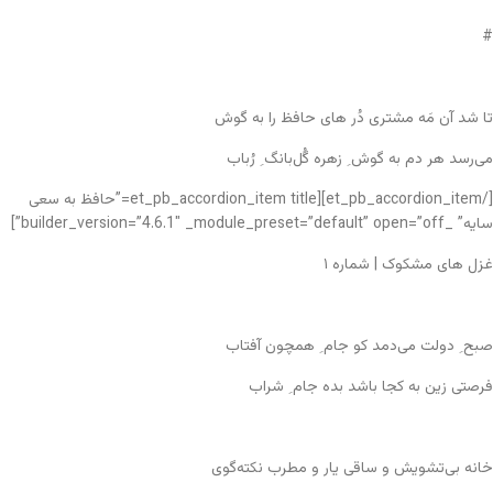
#
تا شد آن مَه مشتری دُر های حافظ را به گوش
می‌رسد هر دم به گوش ِ زهره گُل‌بانگ ِ رُباب
[/et_pb_accordion_item][et_pb_accordion_item title=”حافظ به سعی
سایه” _builder_version=”4.6.1″ _module_preset=”default” open=”off”]
غزل های مشکوک | شماره ۱
صبح ِ دولت می‌دمد کو جام ِ همچون آفتاب
فرصتی زین به کجا باشد بده جام ِ شراب
خانه بی‌تشویش و ساقی یار و مطرب نکته‌گوی