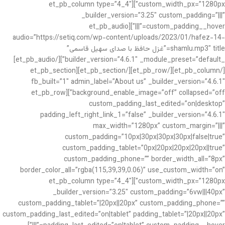
custom_width_px=”1280px”][et_pb_column type=”4_4″
_builder_version=”3.25″ custom_padding=”|||”
custom_padding__hover=”|||”][et_pb_audio
audio=”https://setiq.com/wp-content/uploads/2023/01/hafez-14-
shamlu.mp3″ title=”غزل حافظ با صدای سهیل قاسمی”
_builder_version=”4.6.1″ _module_preset=”default”][/et_pb_audio]
[/et_pb_column][/et_pb_row][/et_pb_section][et_pb_section
fb_built=”1″ admin_label=”About us” _builder_version=”4.6.1″
background_enable_image=”off” collapsed=”off”][et_pb_row
custom_padding_last_edited=”on|desktop”
padding_left_right_link_1=”false” _builder_version=”4.6.1″
max_width=”1280px” custom_margin=”|||”
custom_padding=”10px|30px|30px|30px|false|true”
custom_padding_tablet=”0px|20px|20px|20px||true”
custom_padding_phone=”” border_width_all=”8px”
border_color_all=”rgba(115,39,39,0.06)” use_custom_width=”on”
custom_width_px=”1280px”][et_pb_column type=”4_4″
_builder_version=”3.25″ custom_padding=”6vw|||40px”
custom_padding_tablet=”|20px||20px” custom_padding_phone=””
custom_padding_last_edited=”on|tablet” padding_tablet=”|20px||20px”