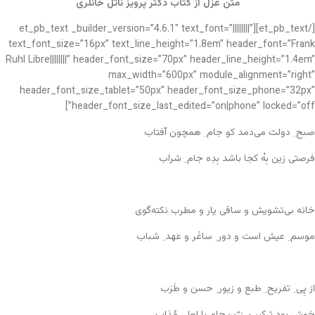
متن غزل از کتاب دکتر پرویز ناتل خانلری
[/et_pb_text][et_pb_text _builder_version=”4.6.1″ text_font=”||||||||”
text_font_size=”16px” text_line_height=”1.8em” header_font=”Frank
Ruhl Libre||||||||” header_font_size=”70px” header_line_height=”1.4em”
max_width=”600px” module_alignment=”right”
header_font_size_tablet=”50px” header_font_size_phone=”32px”
header_font_size_last_edited=”on|phone” locked=”off”]
صبح ِ دولت می‌دمد کو جام ِ همچون آفتاب
فرصتی زین بِهْ کجا باشد بِدِه جام ِ شراب
خانه بی‌تشویش و ساقی یار و مطرب نکته‌گوی
موسم ِ عیش است و دور ِ ساغَر و عهد ِ شباب
از پِی ِ تفریح ِ طبع و زیور ِ حسن و طَرَب
خوش بود ترکیب ِ زرّین‌جام با لعل ِ مُذاب