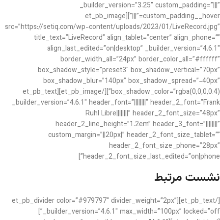
_builder_version=”3.25″ custom_padding=”|||”
custom_padding__hover=”|||”][et_pb_image
src=”https://setiq.com/wp-content/uploads/2023/01/LiveRecord.jpg”
title_text=”LiveRecord” align_tablet=”center” align_phone=””
align_last_edited=”on|desktop” _builder_version=”4.6.1″
border_width_all=”24px” border_color_all=”#ffffff”
box_shadow_style=”preset3″ box_shadow_vertical=”70px”
box_shadow_blur=”140px” box_shadow_spread=”-40px”
box_shadow_color=”rgba(0,0,0,0.4)”][/et_pb_image][et_pb_text
_builder_version=”4.6.1″ header_font=”||||||||” header_2_font=”Frank
Ruhl Libre||||||||” header_2_font_size=”48px”
header_2_line_height=”1.2em” header_3_font=”||||||||”
custom_margin=”||20px|” header_2_font_size_tablet=””
header_2_font_size_phone=”28px”
header_2_font_size_last_edited=”on|phone”]
نشست مرتبط
[/et_pb_text][et_pb_divider color=”#979797″ divider_weight=”2px”
_builder_version=”4.6.1″ max_width=”100px” locked=”off”]