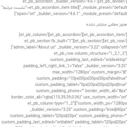
[/et_pb_divider][et_pb_accordion _builder_version=”4.6.1″
_module_preset=”default”][et_pb_accordion_item title=”نشست مرتبط”
open=”on” _builder_version=”4.6.1″ _module_preset=”default”]
هنوز مطلبی منتشر نشده
[/et_pb_accordion_item][/et_pb_accordion][/et_pb_column]
[/et_pb_row][/et_pb_section][et_pb_section fb_built=”1″
admin_label=”About us” _builder_version=”3.22″ collapsed=”off”]
[et_pb_row column_structure=”1_2,1_2″
custom_padding_last_edited=”on|desktop”
padding_left_right_link_1=”false” _builder_version=”3.25″
max_width=”1280px” custom_margin=”|||”
custom_padding=”10px|30px|30px|30px|false|true”
custom_padding_tablet=”0px|20px|20px|20px||true”
custom_padding_phone=”” border_width_all=”8px”
border_color_all=”rgba(115,39,39,0.06)” use_custom_width=”on”
custom_width_px=”1280px”][et_pb_column type=”1_2″
_builder_version=”3.25″ custom_padding=”6vw|||40px”
custom_padding_tablet=”|20px||20px” custom_padding_phone=””
custom_padding_last_edited=”on|tablet” padding_tablet=”|20px||20px”