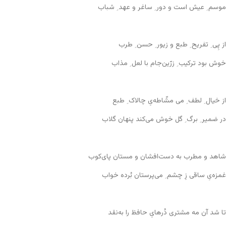
موسم ِ عیش است و دور ِ ساغر و عهد ِ شباب
از پِی ِ تفریح ِ طبع و زیور ِ حسن ِ طرب
خوش بود ترکیب ِ زرّین‌جام با لعل ِ مذاب
از خیال ِ لطف ِ می مشّاطه‌یِ چالاک ِ طبع
در ضمیر ِ برگ ِ گل خوش می‌کند پنهان گلاب
شاهد و مطرب به دست‌افشان و مستان پای‌کوب
غمزه‌یِ ساقی زِ چشم ِ می‌پرستان بُرده خواب
تا شد آن مه مشتری دُرهایِ حافظ را به‌نقد