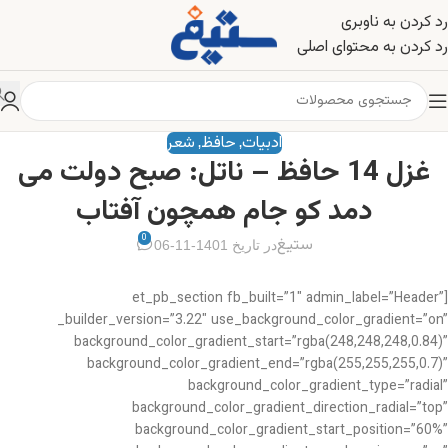
رد کردن به ناوبری
رد کردن به محتوای اصلی
ادبیات
حافظ
شعر
,
,
غزل 14 حافظ – ناتل: صبح دولت می
دمد کو جام همچون آفتاب
0
ستیغ
در تاریخ 1401-11-06
[et_pb_section fb_built=”1″ admin_label=”Header”
_builder_version=”3.22″ use_background_color_gradient=”on”
background_color_gradient_start=”rgba(248,248,248,0.84)”
background_color_gradient_end=”rgba(255,255,255,0.7)”
background_color_gradient_type=”radial”
background_color_gradient_direction_radial=”top”
background_color_gradient_start_position=”60%”