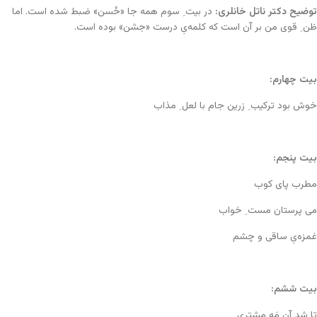
توضیح دکتر ناتل خانلری:
در بیت ِ سوم همه جا «حُسن» ضبط شده است. اما
ظن ِ قوی من بر آن است که کلمه‌یِ درست «جشن» بوده است.
بیت چهارم:
خوش بود ترکیب ِ زرین جام با لعل ِ مذاب
بیت پنجم:
مطرب پای کوب
می پرستان مست ِ خواب
غمزه‌یِ ساقی و چشم
بیت ششم:
تا شد آن مَه مشتری