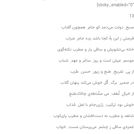
sticky_enabled=”0″]
13
صبح ِ دولت می‌دمد کو جام ِ همچون آفتاب
فرصتی ز این بِهْ کجا باشد بِدِه جام ِ شراب
خانه بی‌تشویش و ساقی یار و مطرب نکته‌گوی
موسم ِ عیش است و روز ِ ساغَر و عهد ِ شباب
از پِی ِ تفریح ِ طبع و زیور ِ حسن ِ طَرَب
در ضمیر ِ برگ ِ گُل خوش می‌کند پنهان گلاب
از خیال ِ لُطف ِ می مشّاطه‌یِ چالاک‌طبع
خوش بود ترکیب ِ زرّین‌جام با لعل ِ مُذاب
شاهد و مطرب به دست‌افشان و مطرب پای‌کوب
غمزه‌یِ ساقی زِ چشم ِ می‌پرستان مست ِ خواب