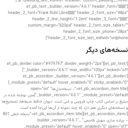
padding_last_edited=”on|tablet” custom_padding__hover=”|||”]
[et_pb_text _builder_version=”4.6.1″ header_font=”||||||||”
header_2_font=”Frank Ruhl Libre||||||||” header_2_font_size=”48px”
header_2_line_height=”1.2em” header_3_font=”||||||||”
custom_margin=”||20px|” header_2_font_size_tablet=””
header_2_font_size_phone=”28px”
header_2_font_size_last_edited=”on|phone”]
نسخه‌های دیگر
[/et_pb_text][et_pb_divider color=”#979797″ divider_weight=”2px”
_builder_version=”4.6.1″ max_width=”100px” locked=”off”]
[/et_pb_divider][et_pb_accordion _builder_version=”4.6.1″
_module_preset=”default” hover_enabled=”0″ sticky_enabled=”0″]
[et_pb_accordion_item title=”- نسخه‌بدل‌ها” open=”on”
_builder_version=”4.6.1″ _module_preset=”default”]متن نوشته شده در
ستیغ بر اساس کتاب چاپ قزوینی و غنی است. دیوان حافظ ضبط‌ها، تصحیح‌ها
و نسخه‌های دیگری هم دارد که چند نمونه از آن‌ها این‌جا آمده است.
[/et_pb_accordion_item][et_pb_accordion_item title=”نسخه خطی 801
– پیاده سازی سهیل قاسمی” _builder_version=”4.6.1″
_module_preset=”default” hover_enabled=”0″ open=”off”