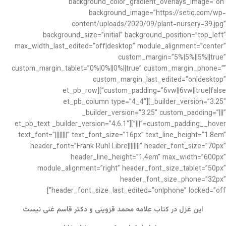
background_color_gradient_overlays_image=”on”
background_image=”https://setiq.com/wp-
content/uploads/2020/09/plant-nursery-39.jpg”
background_size=”initial” background_position=”top_left”
max_width_last_edited=”off|desktop” module_alignment=”center”
custom_margin=”5%|5%||5%||true”
custom_margin_tablet=”0%|0%||0%||true” custom_margin_phone=””
custom_margin_last_edited=”on|desktop”
custom_padding=”6vw||6vw||true|false”][et_pb_row
_builder_version=”3.25″][et_pb_column type=”4_4″
_builder_version=”3.25″ custom_padding=”|||”
custom_padding__hover=”|||”][et_pb_text _builder_version=”4.6.1″
text_font=”||||||||” text_font_size=”16px” text_line_height=”1.8em”
header_font=”Frank Ruhl Libre||||||||” header_font_size=”70px”
header_line_height=”1.4em” max_width=”600px”
module_alignment=”right” header_font_size_tablet=”50px”
header_font_size_phone=”32px”
header_font_size_last_edited=”on|phone” locked=”off”]
این غزل در کتاب علامه محمد قزوینی و دکتر قاسم غنی نیست