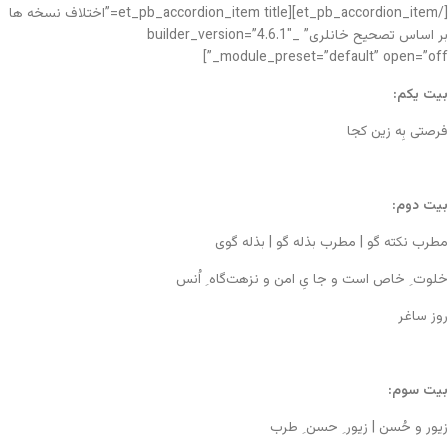
[/et_pb_accordion_item][et_pb_accordion_item title=”اختلاف نسخه ها
بر اساس تصحیح خانلری” _builder_version=”4.6.1″
_module_preset=”default” open=”off”]
بیت یکم:
فرصتی بِه زین کجا
بیت دوم:
مطرب نکته گو | مطرب بذله گو | بذله گوی
خلوت ِ خاص است و جا یِ امن و نزهت‌گاه ِ اُنس
روز ساغر
بیت سوم:
زیور و حُسن | زیور ِ حسن ِ طرب