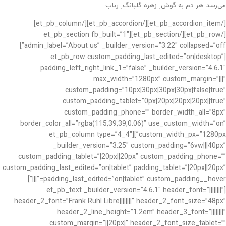
می‌رسد هر دم به گوش ِ زهره گلبانگ ِ رباب
[/et_pb_accordion_item][/et_pb_accordion][/et_pb_column]
[/et_pb_row][/et_pb_section][et_pb_section fb_built=”1″
admin_label=”About us” _builder_version=”3.22″ collapsed=”off”]
[et_pb_row custom_padding_last_edited=”on|desktop”
padding_left_right_link_1=”false” _builder_version=”4.6.1″
max_width=”1280px” custom_margin=”|||”
custom_padding=”10px|30px|30px|30px|false|true”
custom_padding_tablet=”0px|20px|20px|20px||true”
custom_padding_phone=”” border_width_all=”8px”
border_color_all=”rgba(115,39,39,0.06)” use_custom_width=”on”
custom_width_px=”1280px”][et_pb_column type=”4_4″
_builder_version=”3.25″ custom_padding=”6vw|||40px”
custom_padding_tablet=”|20px||20px” custom_padding_phone=””
custom_padding_last_edited=”on|tablet” padding_tablet=”|20px||20px”
padding_last_edited=”on|tablet” custom_padding__hover=”|||”]
[et_pb_text _builder_version=”4.6.1″ header_font=”||||||||”
header_2_font=”Frank Ruhl Libre||||||||” header_2_font_size=”48px”
header_2_line_height=”1.2em” header_3_font=”||||||||”
custom_margin=”||20px|” header_2_font_size_tablet=””