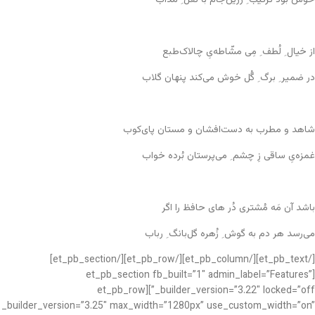
از خیال ِ لُطف ِ مِی مشّاطه‌یِ چالاک‌طبع
در ضمیر ِ برگ ِ گُل خوش می‌کند پنهان گلاب
شاهد و مطرب به دست‌افشان و مستان پای‌کوب
غمزه‌یِ ساقی زِ چشم ِ می‌پرستان بُرده خواب
باشد آن مَه مُشتری دُر های حافظ را اگر
می‌رسد هر دم به گوش ِ زُهره گل‌بانگ ِ رباب
[/et_pb_text][/et_pb_column][/et_pb_row][/et_pb_section]
[et_pb_section fb_built=”1″ admin_label=”Features”
_builder_version=”3.22″ locked=”off”][et_pb_row
_builder_version=”3.25″ max_width=”1280px” use_custom_width=”on”