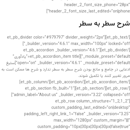
header_2_font_size_phone=”28px”
header_2_font_size_last_edited=”on|phone”]
شرح سطر به سطر
[/et_pb_text][et_pb_divider color=”#979797″ divider_weight=”2px”
_builder_version=”4.6.1″ max_width=”100px” locked=”off”]
[/et_pb_divider][et_pb_accordion _builder_version=”4.6.1″
_module_preset=”default”][et_pb_accordion_item title=”یادآوری”
open=”on” _builder_version=”4.6.1″ _module_preset=”default”]ستیغ
ادعایی در جامع و مانع بودن شرح سطر به سطر ندارد و شرح ها ممکن است به
مرور تغییر کنند یا تکمیل شوند.
[/et_pb_accordion_item][/et_pb_accordion][/et_pb_column]
[/et_pb_row][/et_pb_section][et_pb_section fb_built=”1″
admin_label=”About us” _builder_version=”3.22″ collapsed=”off”]
[et_pb_row column_structure=”1_2,1_2″
custom_padding_last_edited=”on|desktop”
padding_left_right_link_1=”false” _builder_version=”3.25″
max_width=”1280px” custom_margin=”|||”
custom_padding=”10px|30px|30px|30px|false|true”