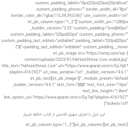
custom_padding_tablet=”0px|20px|20px|20px||true”
custom_padding_phone=”” border_width_all=”8px”
border_color_all=”rgba(115,39,39,0.06)” use_custom_width=”on”
custom_width_px=”1280px”][et_pb_column type=”1_2″
_builder_version=”3.25″ custom_padding=”6vw|||40px”
custom_padding_tablet=”|20px||20px” custom_padding_phone=””
custom_padding_last_edited=”on|tablet” padding_tablet=”|20px||20px”
padding_last_edited=”on|tablet” custom_padding__hover=”|||”]
[et_pb_image src=”https://setiq.com/wp-
content/uploads/2023/01/HafezeShiraz-Live-scaled.jpg”
title_text=”HafezeShiraz-Live” url=”https://www.aparat.com/v/Ep7q6?
playlist=4161927″ url_new_window=”on” _builder_version=”4.6.1″
_module_preset=”default”][/et_pb_image][et_pb_text
_builder_version=”4.6.1″ text_font=”||||||||” text_font_size=”16px”
text_line_height=”1.8em”
link_option_url=”https://www.aparat.com/v/Ep7q6?playlist=4161927″
locked=”off”]
این غزل با اجرای سهیل قاسمی از کتاب حافظ شیراز
[/et_pb_text][/et_pb_column][et_pb_column type=”1_2″