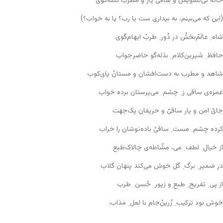
خانه بی‌تشویش و ساقی یار و مطرب نکته‌گوی
(این که می‌بینم، به بیداری ست یا رب؟ یا به خواب؟)
شاه ِ عالَم‌ْبخشْ در دُور ِ طربْ ایهام‌گوی
حافظ ِ شیرین‌کلام ِ بذله‌گو حاضر‌جواب
شاهد و مطرب به دست‌افشان و مستانْ پای‌کوب
غمزه‌ی ساقی ز ِ چشم ِ می‌پرستان برده خواب
جایْ امن و یار ساقیّ و حریفان یک‌جهت
کرده چشم ِ مست ِ ساقیْ باده‌نوشان را خراب
از خیال ِ لطف ِ می، مشّاطه‌ی چالاک‌طبع
در ضمیر ِ برگ ِ گل خوش می‌کند پنهان گلاب
از پی ِ تفریح ِ طبع و زیور ِ حُسن ِ طرب
خوش بود ترکیب ِ زّرین‌ْجام با لعل ِ مذاب.