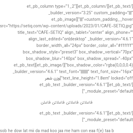
[/et_pb_text][/et_pb_column][et_pb_column type=”1_2″
_builder_version=”3.25″ custom_padding=”|||”
custom_padding__hover=”|||”][et_pb_image
src=”https://setiq.com/wp-content/uploads/2023/01/CAFE-SETIQ.jpg”
title_text=”CAFE-SETIQ” align_tablet=”center” align_phone=””
align_last_edited=”on|desktop” _builder_version=”4.6.1″
border_width_all=”24px” border_color_all=”#ffffff”
box_shadow_style=”preset3″ box_shadow_vertical=”70px”
box_shadow_blur=”140px” box_shadow_spread=”-40px”
box_shadow_color=”rgba(0,0,0,0.4)”][/et_pb_image][et_pb_text
_builder_version=”4.6.1″ text_font=”||||||||” text_font_size=”16px”
text_line_height=”1.8em” locked=”off”]
وزن شعر
[/et_pb_text][et_pb_text _builder_version=”4.6.1″
_module_preset=”default”]
فاعلاتن فاعلاتن فاعلاتن فاعلن
[/et_pb_text][et_pb_text _builder_version=”4.6.1″
_module_preset=”default”]
sob he dow lat mii da mad koo jaa me ham con eaa f(e) taa b