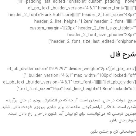
padding_last_edited=”on|tablet” custom_padding__hover=”|||”]
[et_pb_text _builder_version=”4.6.1″ header_font=”||||||||”
header_2_font=”Frank Ruhl Libre||||||||” header_2_font_size=”48px”
header_2_line_height=”1.2em” header_3_font=”||||||||”
custom_margin=”||20px|” header_2_font_size_tablet=””
header_2_font_size_phone=”28px”
header_2_font_size_last_edited=”on|phone”]
شرح فال
[/et_pb_text][et_pb_divider color=”#979797″ divider_weight=”2px”
_builder_version=”4.6.1″ max_width=”100px” locked=”off”]
[/et_pb_divider][et_pb_text _builder_version=”4.6.1″ text_font=”||||||||”
text_font_size=”16px” text_line_height=”1.8em” locked=”off”]
صبح ِ دولت در حال ِ دمیدن است. آن‌چه که در انتظارش بودی در حال ِ برآورده
شدن است. به فکر ِ فراهم کردن ِ مقدمات برای شادی پیروزی خودت باش. شاید
بهترین فرصتی که می‌توانست برای تو پیش آید اکنون در حال ِ رخ دادن است.
خوش‌حال باش.
خوشحالی کن و جشن بگیر.