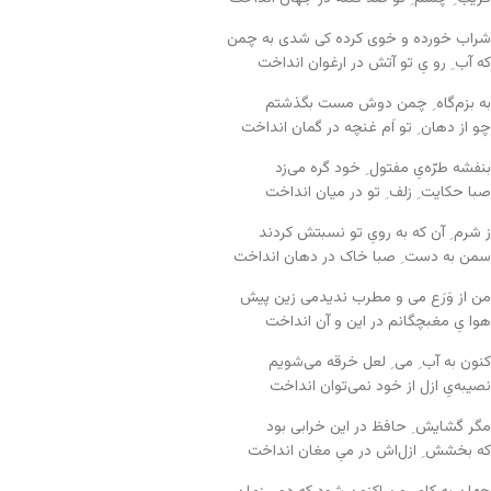
شراب خورده و خوی کرده کی شدی به چمن
که آب ِ رو یِ تو آتش در ارغوان انداخت
به بزم‌گاه ِ چمن دوش مست بگذشتم
چو از دهان ِ تو اَم غنچه در گمان انداخت
بنفشه طرّه‌یِ مفتول ِ خود گره می‌زد
صبا حکایت ِ زلف ِ تو در میان انداخت
ز شرم ِ آن که به رویِ تو نسبتش کردند
سمن به دست ِ صبا خاک در دهان انداخت
من از وَرَع می و مطرب ندیدمی زین پیش
هوا یِ مغبچگانم در این و آن انداخت
کنون به آب ِ می ِ لعل خرقه می‌شویم
نصیبه‌یِ ازل از خود نمی‌توان انداخت
مگر گشایش ِ حافظ در این خرابی بود
که بخشش ِ ازل‌اش در میِ مغان انداخت