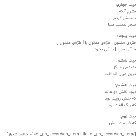
بیت چهارم:
بشرم آنکه
نسبتش کردم
سحر بدست صبا
بیت پنجم:
طرّه‌ی مفتون | طرّه‌ی مفتون را | طرّه‌ی مفتول را
به آبی بخرد | به آبی نخرد
بیت ششم:
ندیدمی هرگز
درین میان انداخت
بیت هشتم:
نبود نقش دو عالم
که نقش رویت بود
که رنگ الفت بود
بیت نهم:
که قسمت ازلش
[/et_pb_accordion_item][et_pb_accordion_item title=”- حافظ شیراز”