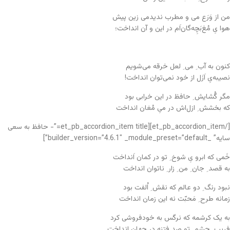
من از وَرَع می و مطرب ندیدمی زین پیش
هوا یِ مُغ‌بَچِه‌گان‌اَم در این و آن انداخت؛
کنون به آب ِ می ِ لعل خرقه می‌شویم
نصیبه‌یِ اَزَل از خود نمی‌توان انداخت!
مگر گُشایش ِ حافظ در این خرابی بود
که بخشش ِ ازل‌اش در میِ مُغان انداخت
[/et_pb_accordion_item][et_pb_accordion_item title=”- حافظ به سعی
سایه” _builder_version=”4.6.1″ _module_preset=”default”]
خَمی که ابرو یِ شوخ ِ تو در کمان اَنداخت
به قصد ِ جان ِ من ِ زار ِ ناتوان انداخت
نبود رنگ ِ دو عالم که نقش ِ اُلفت بود
زمانه طرح ِ مَحبّت نه این زمان انداخت
به یک کرشمه که نرگس به خودفروشی کرد
فریب ِ چشم ِ تو صد فتنه در جهان انداخت