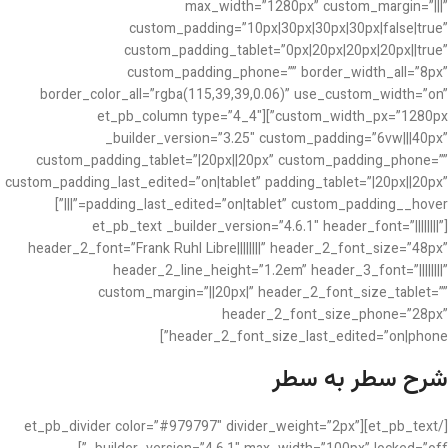
max_width=”1280px” custom_margin=”|||”
custom_padding=”10px|30px|30px|30px|false|true”
custom_padding_tablet=”0px|20px|20px|20px||true”
custom_padding_phone=”” border_width_all=”8px”
border_color_all=”rgba(115,39,39,0.06)” use_custom_width=”on”
custom_width_px=”1280px”][et_pb_column type=”4_4″
_builder_version=”3.25″ custom_padding=”6vw|||40px”
custom_padding_tablet=”|20px||20px” custom_padding_phone=””
custom_padding_last_edited=”on|tablet” padding_tablet=”|20px||20px”
padding_last_edited=”on|tablet” custom_padding__hover=”|||”]
[et_pb_text _builder_version=”4.6.1″ header_font=”||||||||”
header_2_font=”Frank Ruhl Libre||||||||” header_2_font_size=”48px”
header_2_line_height=”1.2em” header_3_font=”||||||||”
custom_margin=”||20px|” header_2_font_size_tablet=””
header_2_font_size_phone=”28px”
header_2_font_size_last_edited=”on|phone”]
شرح سطر به سطر
[/et_pb_text][et_pb_divider color=”#979797″ divider_weight=”2px”