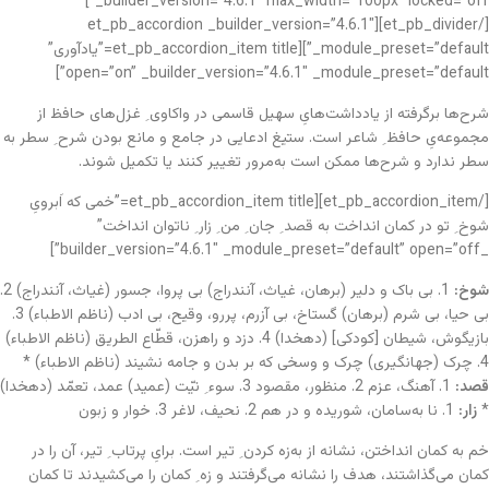
_builder_version=”4.6.1″ max_width=”100px” locked=”off”]
[/et_pb_divider][et_pb_accordion _builder_version=”4.6.1″
_module_preset=”default”][et_pb_accordion_item title=”یادآوری”
open=”on” _builder_version=”4.6.1″ _module_preset=”default”]
شرح‌ها برگرفته از یادداشت‌هایِ سهیل قاسمی در واکاوی ِ غزل‌های حافظ از
مجموعه‌یِ حافظ ِ شاعر است. ستیغ ادعایی در جامع و مانع بودن شرح ِ سطر به
سطر ندارد و شرح‌ها ممکن است به‌مرور تغییر کنند یا تکمیل شوند.
[/et_pb_accordion_item][et_pb_accordion_item title=”خمی که اَبرویِ
شوخ ِ تو در کمان انداخت به قصد ِ جان ِ من ِ زار ِ ناتوان انداخت”
_builder_version=”4.6.1″ _module_preset=”default” open=”off”]
شوخ:
1. بی باک و دلیر (برهان، غیاث، آنندراج) بی پروا، جسور (غیاث، آنندراج) 2.
بی حیا، بی شرم (برهان) گستاخ، بی آزرم، پررو، وقیح، بی ادب (ناظم الاطباء) 3.
بازیگوش، شیطان [کودکی] (دهخدا) 4. دزد و راهزن، قطّاع الطریق (ناظم الاطباء)
4. چرک (جهانگیری) چرک و وسخی که بر بدن و جامه نشیند (ناظم الاطباء) *
قصد:
1. آهنگ، عزم 2. منظور، مقصود 3. سوء ِ نیّت (عمید) عمد، تعمّد (دهخدا)
*
زار:
1. نا به‌سامان، شوریده و در هم 2. نحیف، لاغر 3. خوار و زبون
خم به کمان انداختن، نشانه از به‌زه کردن ِ تیر است. برایِ پرتاب ِ تیر، آن را در
کمان می‌گذاشتند، هدف را نشانه می‌گرفتند و زه ِ کمان را می‌کشیدند تا کمان