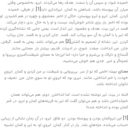
خمیده شود؛ و سپس آن را سمت ِ هدف رها می‌کردند. ابرو، به‌خصوص وقتی
[1]
میان ِ آن پیوسته باشد، شباهتی به کمان ِ تیراندازی دارد
. از طرفی، خمیده
کردن ِ کمان ِ ابرو و ابرو پیوستن، حاکی از اخم ِ معشوق و چهره در هم کشیدن ِ او
بوده که اخم ِ یار برای شاعر خوش‌آیند نیست و او را به حال ِ بدی دچار می‌کند.
قصد در این بیت، هدف و مقصود ِ تیر انداز است. یعنی جایی که نشانه‌گیری کرده
که تیر را با کمان به آن سو پرتاب کند. قصد ِ جان کردن و به قصد ِ جان پرتاب
[2]
کردن ِ تیر، نشانه از تصمیم به کشتن
هم می‌تواند باشد. یعنی به قصد ِ گرفتن ِ
جان ِ من انداخت. صفت ِ شوخ، در ادبیات ِ قدیم، بیشتر بار ِ معنایی مانند ِ
گستاخ و ناپاک و بی‌شرم و حیا دارد؛ اما این‌جا به معنایِ شیطنت‌آمیزی بی‌پروا و
غمزه‌گر و غیر ِ جدی هم خوش می‌نشیند.
معنای بیت:
اخمی که تو از سر ِ بی‌پروایی و شیطنت بر من کردی و کمان ِ ابرویِ
خودت را خم انداختی، مانند ِ تیری بود که ابرویِ تو به سویِ جان ِ من ِ نحیف و
ناتوان انداخته باشد.
البته در بیت، تیر نوشته نشده است. اما انداختن ِ دوم، هم می‌تواند همان
خم‌انداختن باشد و هم می‌توان گفت که تیر به قرینه‌های کمان و ابرو، در خَم ِ
کمان بوده و انداخته شده!
[1]
این ابروکمان بودن و پیوسته بودن ِ دو طاق ِ ابرو، در آن زمان نشانی از زیبایی
حساب می‌شده. مژه‌هایِ بلند ِ یار در کنار ِ کمان ِ ابرویِ او، به تیر و کمان تشبیه