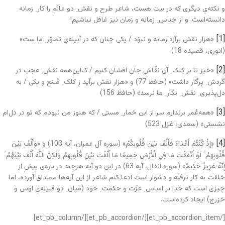
و نکته‌یِ دیگری که در بیت هست، شاعر طرح و نقش ِ دو عالَم را کار ِ زمانه
دانسته‌است. و از جناس ِ زمانه و زمان نیز غافل نباشیم!
[1]
«هزار نقش برآرَد زمانه و نبوَد / یکی چنان که در آیینه‌یِ تصوّر ِ ما ست»
(انوری، قصیده 18)
[2]
«خیز تا بر کِلک ِ آن نقّاش جان افشان کنیم / ک‌این‌همه نقش ِ عجب در
گردش ِ پرگار داشت» (حافظ 77) و «هزار نقش برآید زِ کلک ِ صُنع و یکی / به
دل‌پذیری ِ نقش ِ نگار ِ ما نرسد» (حافظ 156)
[3]
«همه‌عُمر برندارم سر از این خمار ِ مستی / که هنوز من نبودم که تو در دل‌ام
نشستی» (سعدی؛ غزل 523)
[4]
«إِذْ كُنْتُمْ أَعْدَاءً فَأَلَّفَ بَيْنَ قُلُوبِكُمْ» (سوره آل عمران، آیه 103) و «وَأَلَّفَ بَيْنَ
قُلُوبِهِمْ ۚ لَوْ أَنْفَقْتَ مَا فِي الْأَرْضِ جَمِيعًا مَا أَلَّفْتَ بَيْنَ قُلُوبِهِمْ وَلَٰكِنَّ اللَّهَ أَلَّفَ بَيْنَهُمْ ۚ
إِنَّهُ عَزِيزٌ حَكِيمٌ» (سوره انفال، آیه 63) در این دو آیه هرچند در باره‌یِ پیش از
خلقت به کار نرفته و دشوار است ادعا کنم شاعر از این آیه‌ها مصداق آورده، اما
چیزی است که خدا بر اساس ِ عزّت و حکمت ِ خود (میان ِ دو قبیله‌یِ اوس و
خزرج) ایجاد کرده‌است.
[/et_pb_accordion_item][/et_pb_accordion][/et_pb_column]