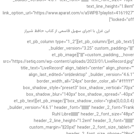
_builder_version=”4.6.1″ text_font=”||||||||” text_font_size=”16px”
text_line_height=”1.8em”
link_option_url=”https://www.aparat.com/v/a5WPB?playlist=4161927″
locked=”off”]
این غزل با اجرای سهیل قاسمی از کتاب حافظ شیراز
[/et_pb_text][/et_pb_column][et_pb_column type=”1_2″
_builder_version=”3.25″ custom_padding=”|||”
custom_padding__hover=”|||”][et_pb_image
src=”https://setiq.com/wp-content/uploads/2023/01/LiveRecord.jpg”
title_text=”LiveRecord” align_tablet=”center” align_phone=””
align_last_edited=”on|desktop” _builder_version=”4.6.1″
border_width_all=”24px” border_color_all=”#ffffff”
box_shadow_style=”preset3″ box_shadow_vertical=”70px”
box_shadow_blur=”140px” box_shadow_spread=”-40px”
box_shadow_color=”rgba(0,0,0,0.4)”][/et_pb_image][et_pb_text
_builder_version=”4.6.1″ header_font=”||||||||” header_2_font=”Frank
Ruhl Libre||||||||” header_2_font_size=”48px”
header_2_line_height=”1.2em” header_3_font=”||||||||”
custom_margin=”||20px|” header_2_font_size_tablet=””