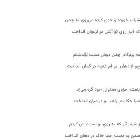
شراب خورده و خوی کرده می‌روی به چمن
که آب ِ رویِ تو آتش در ارغوان انداخت
به بزم‌گاه ِ چَمَن دوش مست بُگذشتم
چو از دهان ِ تو ‌ام غنچه در گمان انداخت
بنفشه طرّه‌یِ مفتول ِ خود گره می‌زد
صبا حکایت ِ زلف ِ تو در میان انداخت
زِ شرم ِ آن که به رویِ تو نسبت‌اش کردم
سمن به دست ِ صبا خاک در دهان انداخت