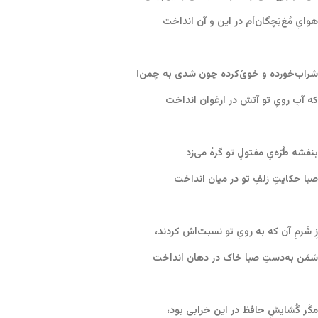
هوایِ مُغ‌بَچگان‌اَم در این و آن انداخت
شراب‌خورده و خویْ‌کرده چون شدی به چمن!
که آبِ رویِ تو آتش در ارغوان انداخت
بنفشه طُرّه‌یِ مفتولِ تو گرهْ می‌زد
صبا حکایتِ زلفِ تو در میان انداخت
زِ شَرمِ آن که به رویِ تو نسبت‌اش کردند،
سَمَن به‌دستِ صبا خاک در دهان انداخت
مگَر گُشایشِ حافظ در این خرابی بود،