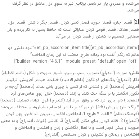
می‌شده و غمزه‌یِ یار، در شعر، پرتاب ِ تیر به سویِ دل ِ عاشق در نظر گرفته
می‌شد.
[2]
قصد ِ جان، قصد ِ خون، قصد ِ کسی کردن، قصد ِ جگر داشتن، قصد ِ دل،
قصد ِ هلاک، قصد ِ قومی کردن عباراتی است که حافظ بسیار به کار برده و بار ِ
معنایی ِ تصمیم به کشتن از قصد کردن، بر می‌آید.
[/et_pb_accordion_item][et_pb_accordion_item title=”نبود نقش ِ دو
عالم که رنگ ِ اُلفت بود زمانه طرح ِ محبّت نه این زمان انداخت”
_builder_version=”4.6.1″ _module_preset=”default” open=”off”]
نقش:
صورت (آنندراج) تصویر، رسم، ترسیم، شبیه ِ صورت و شکل (ناظم الاطباء)
نگار (آنندراج) رنگ‌های گوناگون (ناظم الاطباء) خلقت، هیات ِ آفرینش، ترکیب ِ
آفرینش (دهخدا) اثر و نشانی که از کسی یا چیزی باقی بماند (دهخدا) آن‌چه بر
نگین ِ انگشتر یا بر سکّه حک کنند یا زنند (دهخدا) خال ِ رویِ طاس‌های نَرد
(دهخدا) داو ِ بازی ِ نرد که بر وفق ِ مراد آید (آنندراج) قول، ترانه، تصنیف (دهخدا)
*
رنگ:
طرز و روش (4:5) اثر نور که بر ظاهر ِ اجسام نمایش‌های مختلف می‌دهد
(فرهنگ نظام) * الفت *
طرح:
1. انداختن، افکندن، بیرون انداختن، پهن کردن
(آنندراج) 2. قائم کردن ِ بنایِ مکان (آنندراج) 3. نقاشی (غیاث، آنندراج) و به معنی
صورت و پیکر ِ مَجاز است و با لفظ ِ نگاشتن و زدن و افکندن و انداختن و
افشاندن و ریختن و کشیدن و کردن مستعمل (آنندراج)