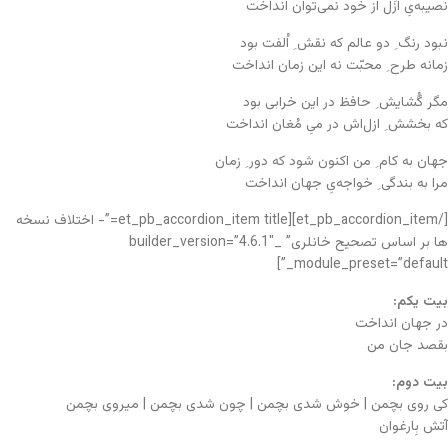
نصیبه‌یِ اَزَل از خود نمی‌توان انداخت
نبود رنگ ِ دو عالم که نقش ِ اُلفت بود
زمانه طرح ِ محبّت نه این زمان انداخت
مگر گُشایش ِ حافظ در این خرابی بود
که بخشش ِ ازل‌اش در میِ مُغان انداخت
جهان به کام ِ من اکنون شود که دور ِ زمان
مرا به بندگی ِ خواجه‌یِ جهان انداخت
[/et_pb_accordion_item][et_pb_accordion_item title=”- اختلاف نسخه
ها بر اساس تصحیح خانلری” _builder_version=”4.6.1″
_module_preset=”default”]
بیت یکم:
در جهان انداخت
بقصد جان من
بیت دوم:
کی روی بچمن | خوش شدی بچمن | چون شدی بچمن | میروی بچمن
آتش بِارغوان