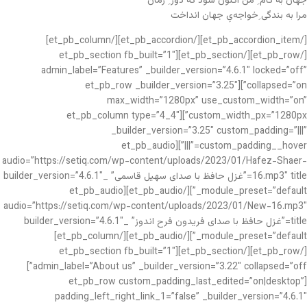
جهان به کام ِ من اکنون شود که دور ِ زمان
مرا به بندگی ِخواجه‌یِ جهان انداخت
[/et_pb_accordion_item][/et_pb_accordion][/et_pb_column]
[/et_pb_row][/et_pb_section][et_pb_section fb_built=”1″
admin_label=”Features” _builder_version=”4.6.1″ locked=”off”
collapsed=”on”][et_pb_row _builder_version=”3.25″
max_width=”1280px” use_custom_width=”on”
custom_width_px=”1280px”][et_pb_column type=”4_4″
_builder_version=”3.25″ custom_padding=”|||”
custom_padding__hover=”|||”][et_pb_audio
audio=”https://setiq.com/wp-content/uploads/2023/01/Hafez-Shaer-
16.mp3″ title=”غزل حافظ با صدای سهیل قاسمی” _builder_version=”4.6.1″
_module_preset=”default”][/et_pb_audio][et_pb_audio
audio=”https://setiq.com/wp-content/uploads/2023/01/New-16.mp3″
title=”غزل حافظ با صدای فریدون فرح اندوز” _builder_version=”4.6.1″
_module_preset=”default”][/et_pb_audio][/et_pb_column]
[/et_pb_row][/et_pb_section][et_pb_section fb_built=”1″
admin_label=”About us” _builder_version=”3.22″ collapsed=”off”]
[et_pb_row custom_padding_last_edited=”on|desktop”
padding_left_right_link_1=”false” _builder_version=”4.6.1″