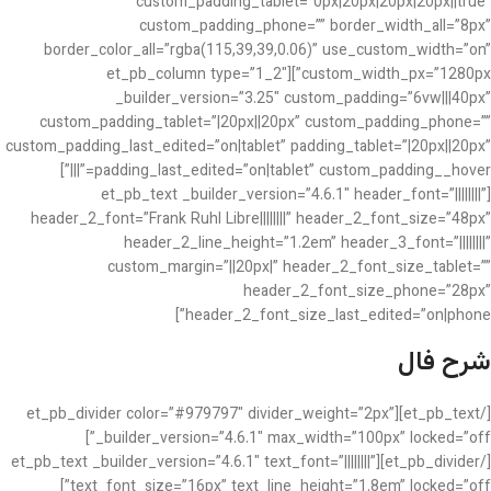
custom_padding_tablet=”0px|20px|20px|20px||true”
custom_padding_phone=”” border_width_all=”8px”
border_color_all=”rgba(115,39,39,0.06)” use_custom_width=”on”
custom_width_px=”1280px”][et_pb_column type=”1_2″
_builder_version=”3.25″ custom_padding=”6vw|||40px”
custom_padding_tablet=”|20px||20px” custom_padding_phone=””
custom_padding_last_edited=”on|tablet” padding_tablet=”|20px||20px”
padding_last_edited=”on|tablet” custom_padding__hover=”|||”]
[et_pb_text _builder_version=”4.6.1″ header_font=”||||||||”
header_2_font=”Frank Ruhl Libre||||||||” header_2_font_size=”48px”
header_2_line_height=”1.2em” header_3_font=”||||||||”
custom_margin=”||20px|” header_2_font_size_tablet=””
header_2_font_size_phone=”28px”
header_2_font_size_last_edited=”on|phone”]
شرح فال
[/et_pb_text][et_pb_divider color=”#979797″ divider_weight=”2px”
_builder_version=”4.6.1″ max_width=”100px” locked=”off”]
[/et_pb_divider][et_pb_text _builder_version=”4.6.1″ text_font=”||||||||”
text_font_size=”16px” text_line_height=”1.8em” locked=”off”]