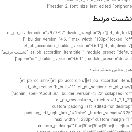
header_2_font_size_phone=”28px”
header_2_font_size_last_edited=”on|phone”]
نشست مرتبط
[/et_pb_text][et_pb_divider color=”#979797″ divider_weight=”2px”
_builder_version=”4.6.1″ max_width=”100px” locked=”off”]
[/et_pb_divider][et_pb_accordion _builder_version=”4.6.1″
_module_preset=”default”][et_pb_accordion_item title=”نشست مرتبط”
open=”on” _builder_version=”4.6.1″ _module_preset=”default”]
هنوز مطلبی منتشر نشده
[/et_pb_accordion_item][/et_pb_accordion][/et_pb_column]
[/et_pb_row][/et_pb_section][et_pb_section fb_built=”1″
admin_label=”About us” _builder_version=”3.22″ collapsed=”off”]
[et_pb_row column_structure=”1_2,1_2″
custom_padding_last_edited=”on|desktop”
padding_left_right_link_1=”false” _builder_version=”3.25″
max_width=”1280px” custom_margin=”|||”
custom_padding=”10px|30px|30px|30px|false|true”