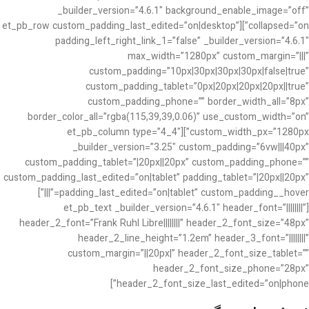
_builder_version=”4.6.1″ background_enable_image=”off”
collapsed=”on”][et_pb_row custom_padding_last_edited=”on|desktop”
padding_left_right_link_1=”false” _builder_version=”4.6.1″
max_width=”1280px” custom_margin=”|||”
custom_padding=”10px|30px|30px|30px|false|true”
custom_padding_tablet=”0px|20px|20px|20px||true”
custom_padding_phone=”” border_width_all=”8px”
border_color_all=”rgba(115,39,39,0.06)” use_custom_width=”on”
custom_width_px=”1280px”][et_pb_column type=”4_4″
_builder_version=”3.25″ custom_padding=”6vw|||40px”
custom_padding_tablet=”|20px||20px” custom_padding_phone=””
custom_padding_last_edited=”on|tablet” padding_tablet=”|20px||20px”
padding_last_edited=”on|tablet” custom_padding__hover=”|||”]
[et_pb_text _builder_version=”4.6.1″ header_font=”||||||||”
header_2_font=”Frank Ruhl Libre||||||||” header_2_font_size=”48px”
header_2_line_height=”1.2em” header_3_font=”||||||||”
custom_margin=”||20px|” header_2_font_size_tablet=””
header_2_font_size_phone=”28px”
header_2_font_size_last_edited=”on|phone”]