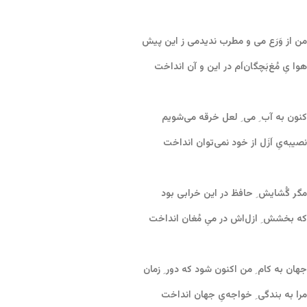
من از وَرَع می و مطرب ندیدمی ز این پیش
هوا یِ مُغ‌بَچگان‌اَم در این و آن انداخت
کنون به آب ِ می ِ لعل خرقه می‌شویم
نصیبه‌یِ اَزَل از خود نمی‌توان انداخت
مگر گُشایش ِ حافظ در این خرابی بود
که بخشش ِ ازل‌اش در میِ مُغان انداخت
جهان به کام ِ من اکنون شود که دور ِ زمان
مرا به بندگی ِ خواجه‌یِ جهان انداخت