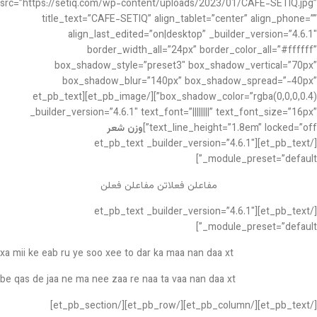
src=”https://setiq.com/wp-content/uploads/2023/01/CAFE-SETIQ.jpg”
title_text=”CAFE-SETIQ” align_tablet=”center” align_phone=””
align_last_edited=”on|desktop” _builder_version=”4.6.1″
border_width_all=”24px” border_color_all=”#ffffff”
box_shadow_style=”preset3″ box_shadow_vertical=”70px”
box_shadow_blur=”140px” box_shadow_spread=”-40px”
box_shadow_color=”rgba(0,0,0,0.4)”][/et_pb_image][et_pb_text
_builder_version=”4.6.1″ text_font=”||||||||” text_font_size=”16px”
text_line_height=”1.8em” locked=”off”]
وزن شعر
[/et_pb_text][et_pb_text _builder_version=”4.6.1″
_module_preset=”default”]
مفاعلن فعلاتن مفاعلن فعلن
[/et_pb_text][et_pb_text _builder_version=”4.6.1″
_module_preset=”default”]
xa mii ke eab ru ye soo xee to dar ka maa nan daa xt
be qas de jaa ne ma nee zaa re naa ta vaa nan daa xt
[/et_pb_text][/et_pb_column][/et_pb_row][/et_pb_section]