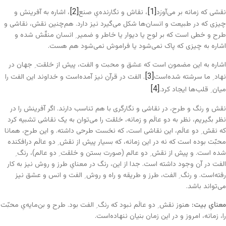
[2]
[1]
نقشی که زمانه بر می‌آورَد
، نقاش و نگارنده‌یِ صنع
، اشاره به آفرینش و
چیزی که در طبیعت و انسان‌ها شکل می‌گیرد نیز دارد. هم‌چنین نقش، نقاشی و
طرح و خطی است که بر لوح یا دیوار یا خاطر و ضمیر ِ انسان منقّش شده و
اشاره به چیزی که پاک نمی‌شود یا فراموش نمی‌شود هم هست.
اشاره به این مضمون است که عشق و محبت و الفت، پیش از خلقت ِ جهان در
[3]
نهاد ِ ما سرشته شده‌است
. الفت در قرآن نیز آمده‌است و خداوند این الفت را
[4]
میان ِ قلب‌ها ایجاد کرد.
نقش و رنگ و طرح، در نقاشی و نگارگری با هم تناسب دارند. اگر آفرینش را در
نظر بگیریم، نظر به دو عالَم و زمانه، خلقت را می‌توان به یک نقاشی تشبیه کرد
که نقش ِ دو عالَم، این نقاشی است، که نخست طرحی داشته. و این طرح، همانا
محبّت بوده است که نه در این زمانه، که بسیار پیش از نقش ِ دو عالَم درافکنده
شده است. و پیش از نقش ِ دو عالم (صورت بستن و خلقت ِ دو عالم)، رنگ ِ
الفت در آن وجود داشته است. جدا از این، رنگ در معنایِ طرز و روش نیز به کار
رفته‌است. و رنگ ِ الفت، طرز و طریقه و راه و روش ِ الفت و انس و عشق نیز
می‌تواند باشد.
معنایِ بیت:
هنوز نقش ِ دو عالَم نبود که رنگ ِ الفت بود. طرح و بن‌مایه‌یِ محبّت
را، زمانه، امروز و در این زمان بنیان ننهاده‌است.