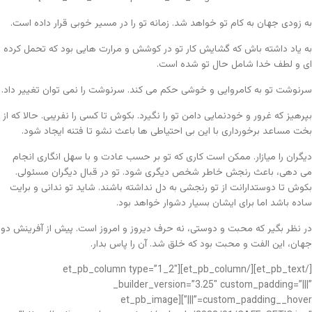
به زودی جهان به کام تو خواهد شد. زمانه تو را در مسیر خوبی قرار داده است.
به یاد داشته باش که گشایش کار تو در کوشش و مرارت هایی بود که تحمل کرده
ای و لطف خدا شامل حال تو شده است.
سرنوشت تو به کامروایی و خوشی حکم می کند. سرنوشت را نمی توان تغییر داد.
بپرهیز که غرور و خودنمایی دامن تو را نگیرد. بکوش تا کسی را نفریبی. حالا که از
بخت مساعد برخورداری با این بی احتیاطی ها باعث نشو تا فتنه ایجاد شود.
دیگران را میازار. ممکن است کاری که تو بر حسب عادت و با سهل انگاری انجام
می دهی، باعث رنجش خاطر شخص دیگری شود. تو در قبال دیگران مسئولی.
بکوش تا دوستدارانت از تو رنجشی به دل نداشته باشند. شاید تو ندانی و برایت
ساده باشد اما برای ایشان بسیار دشوار خواهد بود.
در نظر بگیر که محبت و دوستی، نه حرف دیروز و امروز است. پیش از آفرینش دو
جهان، این الفت و محبت بود که خلق شد. آن را پاس بدار.
[/et_pb_text][/et_pb_column][et_pb_column type=”1_2″
_builder_version=”3.25″ custom_padding=”|||”
custom_padding__hover=”|||”][et_pb_image