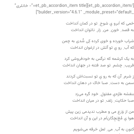
[/et_pb_accordion_item][et_pb_accordion_item title=”- خانلری”
_builder_version=”4.6.1″ _module_preset=”default”]
خمی که اَبرو یِ شوخ ِ تو در کمان اَنداخت
به قصد ِ خون ِ من ِ زار ِ ناتوان انداخت
شراب خورده و خوی کرده کِی شُدی به چمن
که آب ِ رو یِ تو آتش در ارغوان انداخت
به یک کرشمه که نرگس به خودفروشی کرد
فریب ِ چشم ِ تو صد فتنه در جهان انداخت
زِ شرم ِ آن که به رو یِ تو نسبت‌اش کردند
سمن به دست ِ صبا خاک در دهان انداخت
بنفشه طرّه‌یِ مفتول ِ خود گره می‌زد
صبا حکایت ِ زلف ِ تو در میان انداخت
من از وَرَع می و مطرب ندیدمی زین پیش
هوا یِ مُغ‌بَچِگان‌اَم در این و آن انداخت
کنون به آب ِ می ِ لعل خرقه می‌شویم