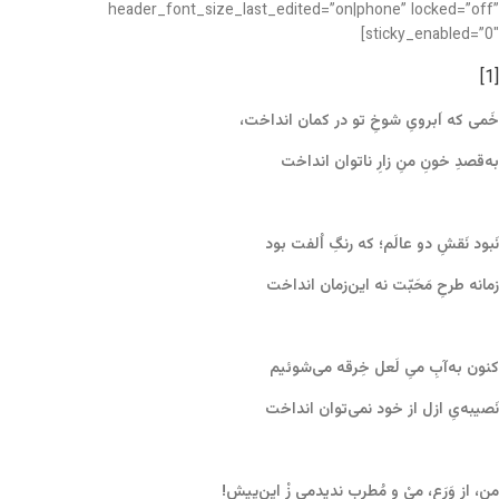
header_font_size_last_edited=”on|phone” locked=”off”
sticky_enabled=”0″]
[1]
خَمی که اَبرویِ شوخِ تو در کمان انداخت،
به‌قصدِ خونِ منِ زارِ ناتوان انداخت
نَبود نَقشِ دو عالَم؛ که رنگِ اُلفت بود
زمانه طرحِ مَحَبّت نه این‌زمان انداخت
کنون به‌آبِ میِ لَعل خِرقه می‌شوئیم
نَصیبه‌یِ ازل از خود نمی‌توان انداخت
من، از وَرَع، میْ و مُطرب ندیدمی زْ این‌پیش!