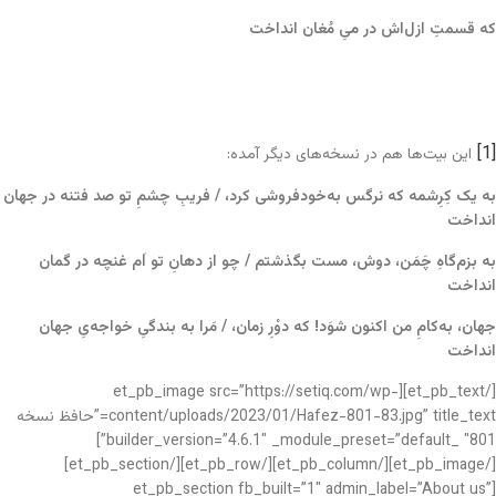
که قسمتِ ازل‌اش در میِ مُغان انداخت
[1]
این بیت‌ها هم در نسخه‌های دیگر آمده:
به یک کِرِشمه که نرگس به
خودفروشی کرد، / فریبِ چشمِ تو صد فتنه در جهان
انداخت
به بزم
گاهِ چَمَن، دوش، مست بگذشتم / چو از دهانِ تو اَم غنچه در گمان
انداخت
جهان، به
کامِ من اکنون شوَد! که دوْرِ زمان، / مَرا به بندگیِ خواجه
یِ جهان
انداخت
[/et_pb_text][et_pb_image src=”https://setiq.com/wp-
content/uploads/2023/01/Hafez-801-83.jpg” title_text=”حافظ نسخه
801″ _builder_version=”4.6.1″ _module_preset=”default”]
[/et_pb_image][/et_pb_column][/et_pb_row][/et_pb_section]
[et_pb_section fb_built=”1″ admin_label=”About us”