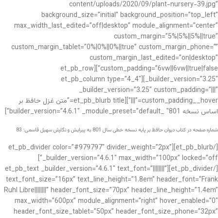
content/uploads/2020/09/plant-nursery-39.jpg”
background_size=”initial” background_position=”top_left”
max_width_last_edited=”off|desktop” module_alignment=”center”
custom_margin=”5%|5%||5%||true”
custom_margin_tablet=”0%|0%||0%||true” custom_margin_phone=””
custom_margin_last_edited=”on|desktop”
custom_padding=”6vw||6vw||true|false”][et_pb_row
_builder_version=”3.25″][et_pb_column type=”4_4″
_builder_version=”3.25″ custom_padding=”|||”
custom_padding__hover=”|||”][et_pb_blurb title=”متن غزل حافظ بر
اساس نسخه 801″ _builder_version=”4.6.1″ _module_preset=”default”]
شماره صفحه در کتاب دیوان حافظ بر پایه نسخه خطی سال 801 به پیرایش و نگارش سهیل قاسمی: 83
[/et_pb_blurb][et_pb_divider color=”#979797″ divider_weight=”2px”
_builder_version=”4.6.1″ max_width=”100px” locked=”off”]
[/et_pb_divider][et_pb_text _builder_version=”4.6.1″ text_font=”||||||||”
text_font_size=”16px” text_line_height=”1.8em” header_font=”Frank
Ruhl Libre||||||||” header_font_size=”70px” header_line_height=”1.4em”
max_width=”600px” module_alignment=”right” hover_enabled=”0″
header_font_size_tablet=”50px” header_font_size_phone=”32px”