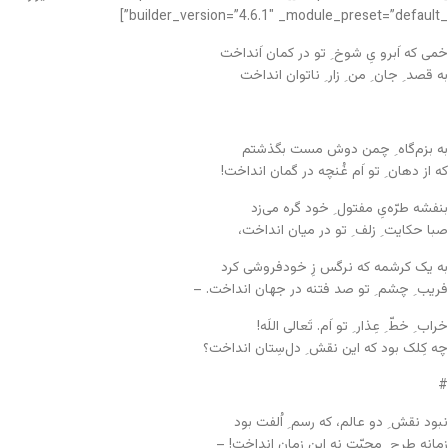
_builder_version=”4.6.1″ _module_preset=”default”]
خمی که اَبرو یِ شوخ ِ تو در کمان اَنداخت
به قصد ِ جان ِ من ِ زار ِ ناتوان انداخت
به بزم‌گاه ِ چمن دوش مست بگذشتم
که از دهان ِ تو اَم غُنچه در گمان انداخت!
بنفشه طرّه‌یِ مفتول ِ خود گره می‌زد
صبا حکایت ِ زلف ِ تو در میان انداخت،
به یک کرشمه که نرگس زِ خودفروشی کرد
فریب ِ چشم ِ تو صد فتنه در جهان انداخت. –
خراب ِ خطّ ِ عِذار ِ تو اَم. تَعالی اللَه!
چه کِلک بود که این نقش ِ دل‌سِتان انداخت؟
#
نبود نقش ِ دو عالم، که رسم ِ اُلفت بود
زمانه طرح ِ محبّت نه این زمان انداخت! –