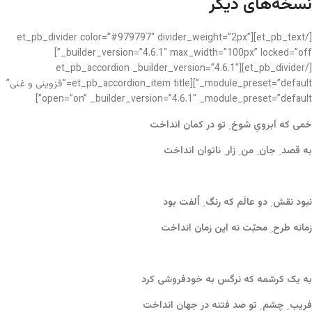
نسخه‌های دیگر
[/et_pb_text][et_pb_divider color=”#979797″ divider_weight=”2px”
_builder_version=”4.6.1″ max_width=”100px” locked=”off”]
[/et_pb_divider][et_pb_accordion _builder_version=”4.6.1″
_module_preset=”default”][et_pb_accordion_item title=”قزوینی و غنی”
open=”on” _builder_version=”4.6.1″ _module_preset=”default”]
خمی که اَبرویِ شوخ ِ تو در کمان انداخت
به قصد ِ جان ِ من ِ زار ِ ناتوان انداخت
نبود نقش ِ دو عالَم که رنگ ِ اُلفت بود
زمانه طرح ِ محبّت نه این زمان انداخت
به یک کرشمه که نرگس به خودفروشی کرد
فریب ِ چشم ِ تو صد فتنه در جهان انداخت