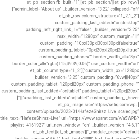
[/et_pb_row][/et_pb_section][et_pb_section fb_built=”1″
admin_label=”About us” _builder_version=”3.22″ collapsed=”off”]
[et_pb_row column_structure=”1_2,1_2″
custom_padding_last_edited=”on|desktop”
padding_left_right_link_1=”false” _builder_version=”3.25″
max_width=”1280px” custom_margin=”|||”
custom_padding=”10px|30px|30px|30px|false|true”
custom_padding_tablet=”0px|20px|20px|20px||true”
custom_padding_phone=”” border_width_all=”8px”
border_color_all=”rgba(115,39,39,0.06)” use_custom_width=”on”
custom_width_px=”1280px”][et_pb_column type=”1_2″
_builder_version=”3.25″ custom_padding=”6vw|||40px”
custom_padding_tablet=”|20px||20px” custom_padding_phone=””
custom_padding_last_edited=”on|tablet” padding_tablet=”|20px||20px”
padding_last_edited=”on|tablet” custom_padding__hover=”|||”]
[et_pb_image src=”https://setiq.com/wp-
content/uploads/2023/01/HafezeShiraz-Live-scaled.jpg”
title_text=”HafezeShiraz-Live” url=”https://www.aparat.com/v/a5WPB?
playlist=4161927″ url_new_window=”on” _builder_version=”4.6.1″
_module_preset=”default”][/et_pb_image][et_pb_text