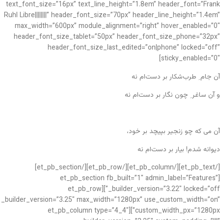
text_font_size=”16px” text_line_height=”1.8em” header_font=”Frank
Ruhl Libre||||||||” header_font_size=”70px” header_line_height=”1.4em”
max_width=”600px” module_alignment=”right” hover_enabled=”0″
header_font_size_tablet=”50px” header_font_size_phone=”32px”
header_font_size_last_edited=”on|phone” locked=”off”
sticky_enabled=”0″]
آن جام ِ طرب‌شکار بر دست‌ام نه
و آن ساغر ِ چون نگار بر دست‌ام نه
آن می‌ که چو زنجیر بپیچد بر خود،
دیوانه شدم! بیار بر دست‌ام نه
[/et_pb_text][/et_pb_column][/et_pb_row][/et_pb_section]
[et_pb_section fb_built=”1″ admin_label=”Features”
_builder_version=”3.22″ locked=”off”][et_pb_row
_builder_version=”3.25″ max_width=”1280px” use_custom_width=”on”
custom_width_px=”1280px”][et_pb_column type=”4_4″