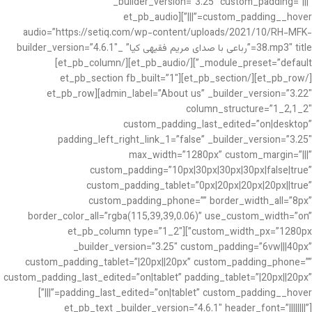
_builder_version=”3.25″ custom_padding=”|||”
custom_padding__hover=”|||”][et_pb_audio
audio=”https://setiq.com/wp-content/uploads/2021/10/RH-MFK-
38.mp3″ title=”رباعی با صدای مریم فقیهی کیا” _builder_version=”4.6.1″
_module_preset=”default”][/et_pb_audio][/et_pb_column]
[/et_pb_row][/et_pb_section][et_pb_section fb_built=”1″
admin_label=”About us” _builder_version=”3.22″][et_pb_row
column_structure=”1_2,1_2″
custom_padding_last_edited=”on|desktop”
padding_left_right_link_1=”false” _builder_version=”3.25″
max_width=”1280px” custom_margin=”|||”
custom_padding=”10px|30px|30px|30px|false|true”
custom_padding_tablet=”0px|20px|20px|20px||true”
custom_padding_phone=”” border_width_all=”8px”
border_color_all=”rgba(115,39,39,0.06)” use_custom_width=”on”
custom_width_px=”1280px”][et_pb_column type=”1_2″
_builder_version=”3.25″ custom_padding=”6vw|||40px”
custom_padding_tablet=”|20px||20px” custom_padding_phone=””
custom_padding_last_edited=”on|tablet” padding_tablet=”|20px||20px”
padding_last_edited=”on|tablet” custom_padding__hover=”|||”]
[et_pb_text _builder_version=”4.6.1″ header_font=”||||||||”