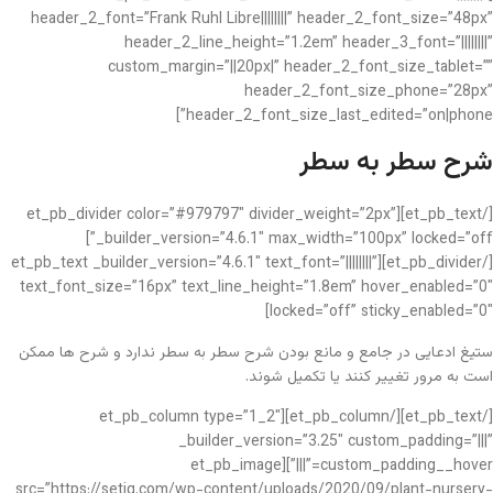
header_2_font=”Frank Ruhl Libre||||||||” header_2_font_size=”48px”
header_2_line_height=”1.2em” header_3_font=”||||||||”
custom_margin=”||20px|” header_2_font_size_tablet=””
header_2_font_size_phone=”28px”
header_2_font_size_last_edited=”on|phone”]
شرح سطر به سطر
[/et_pb_text][et_pb_divider color=”#979797″ divider_weight=”2px”
_builder_version=”4.6.1″ max_width=”100px” locked=”off”]
[/et_pb_divider][et_pb_text _builder_version=”4.6.1″ text_font=”||||||||”
text_font_size=”16px” text_line_height=”1.8em” hover_enabled=”0″
locked=”off” sticky_enabled=”0″]
ستیغ ادعایی در جامع و مانع بودن شرح سطر به سطر ندارد و شرح ها ممکن
است به مرور تغییر کنند یا تکمیل شوند.
[/et_pb_text][/et_pb_column][et_pb_column type=”1_2″
_builder_version=”3.25″ custom_padding=”|||”
custom_padding__hover=”|||”][et_pb_image
src=”https://setiq.com/wp-content/uploads/2020/09/plant-nursery-