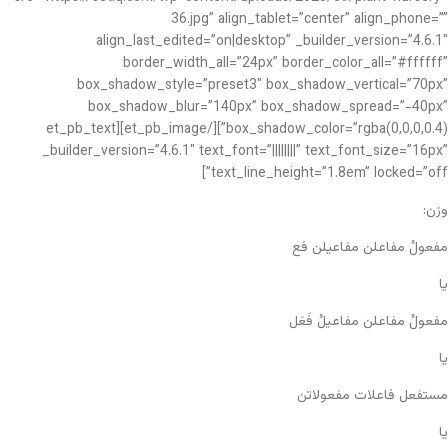
36.jpg” align_tablet=”center” align_phone=””
align_last_edited=”on|desktop” _builder_version=”4.6.1″
border_width_all=”24px” border_color_all=”#ffffff”
box_shadow_style=”preset3″ box_shadow_vertical=”70px”
box_shadow_blur=”140px” box_shadow_spread=”-40px”
box_shadow_color=”rgba(0,0,0,0.4)”][/et_pb_image][et_pb_text
_builder_version=”4.6.1″ text_font=”||||||||” text_font_size=”16px”
text_line_height=”1.8em” locked=”off”]
وزن:
مفعولُ مفاعلن مفاعیلن فع
یا
مفعولُ مفاعلن مفاعیلُ فَعَل
یا
مستفعل فاعلات مفعولاتن
یا