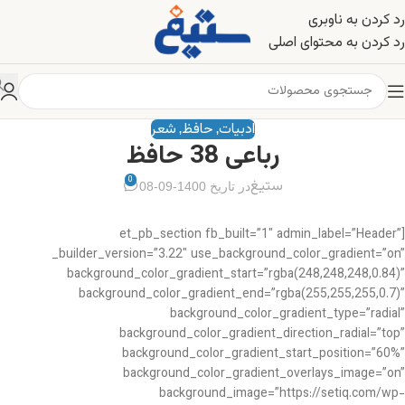
رد کردن به ناوبری
رد کردن به محتوای اصلی
ادبیات
حافظ
شعر
,
,
رباعی 38 حافظ
0
ستیغ
در تاریخ 1400-09-08
[et_pb_section fb_built=”1″ admin_label=”Header”
_builder_version=”3.22″ use_background_color_gradient=”on”
background_color_gradient_start=”rgba(248,248,248,0.84)”
background_color_gradient_end=”rgba(255,255,255,0.7)”
background_color_gradient_type=”radial”
background_color_gradient_direction_radial=”top”
background_color_gradient_start_position=”60%”
background_color_gradient_overlays_image=”on”
background_image=”https://setiq.com/wp-