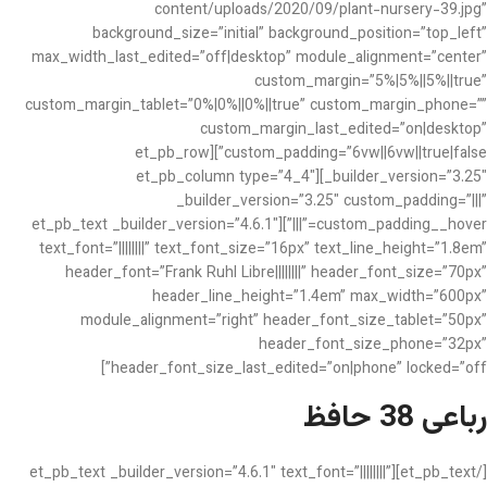
content/uploads/2020/09/plant-nursery-39.jpg”
background_size=”initial” background_position=”top_left”
max_width_last_edited=”off|desktop” module_alignment=”center”
custom_margin=”5%|5%||5%||true”
custom_margin_tablet=”0%|0%||0%||true” custom_margin_phone=””
custom_margin_last_edited=”on|desktop”
custom_padding=”6vw||6vw||true|false”][et_pb_row
_builder_version=”3.25″][et_pb_column type=”4_4″
_builder_version=”3.25″ custom_padding=”|||”
custom_padding__hover=”|||”][et_pb_text _builder_version=”4.6.1″
text_font=”||||||||” text_font_size=”16px” text_line_height=”1.8em”
header_font=”Frank Ruhl Libre||||||||” header_font_size=”70px”
header_line_height=”1.4em” max_width=”600px”
module_alignment=”right” header_font_size_tablet=”50px”
header_font_size_phone=”32px”
header_font_size_last_edited=”on|phone” locked=”off”]
رباعی 38 حافظ
[/et_pb_text][et_pb_text _builder_version=”4.6.1″ text_font=”||||||||”