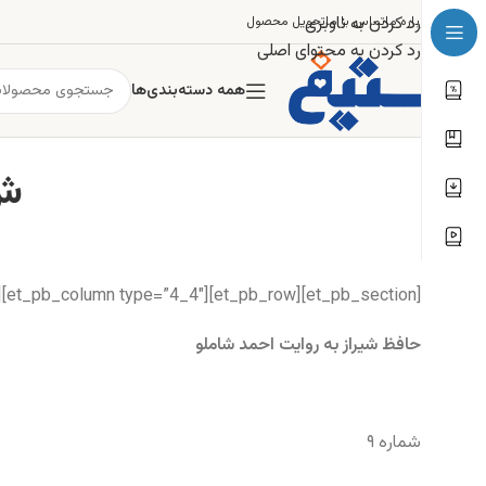
رد کردن به ناوبری
درباره ما
تماس با ما
تحویل محصول
رد کردن به محتوای اصلی
همه دسته‌بندی‌ها
ش 9: ما برفتیم 
[et_pb_section][et_pb_row][et_pb_column type=”4_4″][et_pb_text]
حافظ شیراز به روایت احمد شاملو
شماره ۹