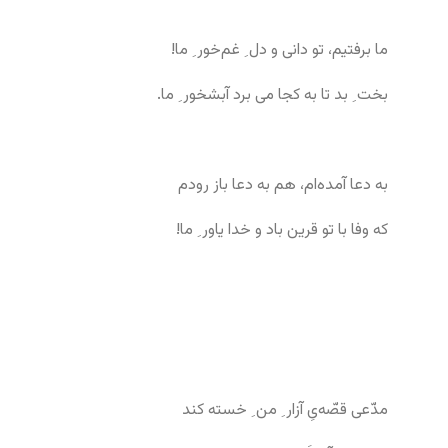
ما برفتیم، تو دانی و دل ِ غم‌خور ِ ما!
بخت ِ بد تا به کجا می برد آبشخور ِ ما.
به دعا آمده‌ام، هم به دعا باز رودم
که وفا با تو قرین باد و خدا یاور ِ ما!
مدّعی قصّه‌یِ آزار ِ من ِ خسته کند