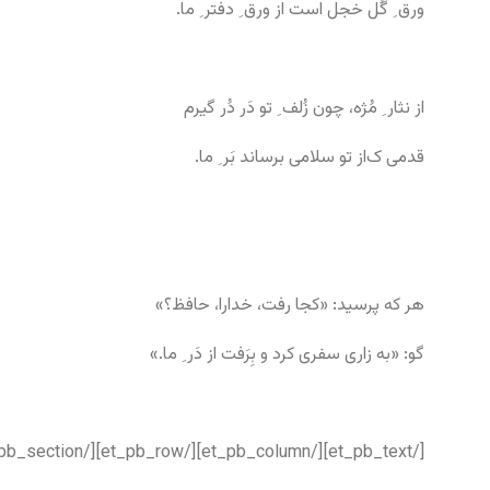
ورق ِ گُل خجل است از ورق ِ دفتر ِ ما.
از نثار ِ مُژه، چون زُلف ِ تو دَر دُر گیرم
قدمی ک‌از تو سلامی برساند بَر ِ ما.
هر که پرسید: «کجا رفت، خدارا، حافظ؟»
گو: «به زاری سفری کرد و بِرَفت از دَر ِ ما.»
[/et_pb_text][/et_pb_column][/et_pb_row][/et_pb_section]