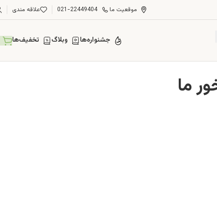
موقعیت ما
021-22449404
علاقه مندی
جشنواره‌ها
وبلاگ
تخفیف‌ها