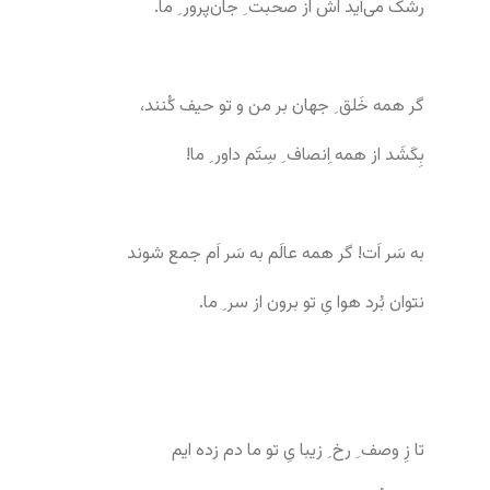
رشک می‌آید اَش از صحبت ِ جان‌پرور ِ ما.
گر همه خَلق ِ جهان بر من و تو حیف کُنند،
بِکَشَد از همه اِنصاف ِ سِتَم داور ِ ما!
به سَر اَت! گر همه عالَم به سَر اَم جمع شوند
نتوان بُرد هوا یِ تو برون از سر ِ ما.
تا زِ وصف ِ رخ ِ زیبا یِ تو ما دم زده ایم