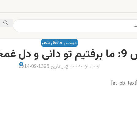
ادبیات
حافظ
شعر
,
,
تو دانی و دل غمخور ما
0
ارسال توسط
ستیغ
در تاریخ 1395-09-14