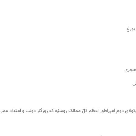
بورغ
ش
ای دوم امپراطور اعظم کلّ ممالک روسیّه که روزگار دولت و امتداد عم