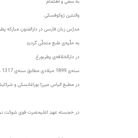
به سعی و اهتمام
والنتین ژوکوفسکی
مدرّس زبان فارسی در دارالفنون مبارکه پطر
به حلّیه‌ی طبع متحلّی گردید
در دارالخلافه‌ی پطربورغ
سنه‌ی 1899 میلادی مطابق سنه‌ی 1317 هجری
در مطبع الیاس میرزا بوراغانسکی و شرکای
در خجسته عهدِ اعلیحضرت قوی شوکت نیکول