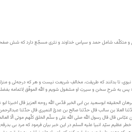
وع و متکلّف شامل حمد و سپاس خداوند و نثری مسجّع دارد که شش صفح
ارِ نبوی، تا بدانند که طریقت، مخالفِ شریعت نیست و هر که درجه‌ئی و منزل
؛ پس به شرحِ سخن و سیرتِ او مشغول شویم و الله الموفّق لِاتمامه بفضله
برهان الحقیقه ابوسعید بن ابی الخیر قدّس الله روحه العزیز قال اخبرنا ابو
ّثنا العلا بن سالب قال حدّثنا صالح بن عدیّ النمیری قال حدّثنا عبدالرح
اس قال قال رسول الله صلی الله علی و سلّم الخلق کلّهم موتی الّا العالمون 
خطر عظیم سیّد انبیا علیه السلم در این خبر بیان فرمود که مرد بی بدرقه‌