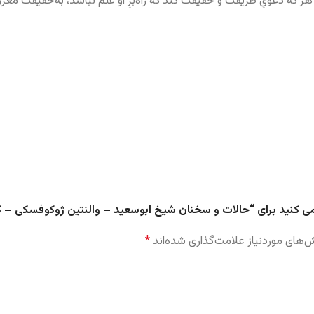
 هر که دعویِ طریقت و حقیقت کند که راه‌برِ او علم نباشد، به‌حقیقت مغر
 می کنید برای “حالات و سخنان شیخ ابوسعید – والنتین ژوکوفسکی – ک
های موردنیاز علامت‌گذاری شده‌اند
*