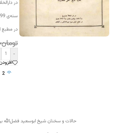
در دارالخل
سنه‌ی 1899 میلادی مطابق سنه‌ی 1317 هجری
در مطبع ا
تومان
۰
-
افزودن
2
حالات و سخنان شیخ ابوسعید فضل‌الله بن ا