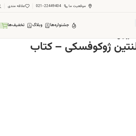
موقعیت ما
021-22449404
علاقه مندی
جشنواره‌ها
وبلاگ
تخفیف‌ها
کترونیکی
نتین ژوکوفسکی – کتاب