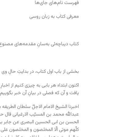
فهرست نام‌های جای‌ها
معرفی کتاب به زبان روسی
کتاب دیباچه‌ئی به‌سانِ مقدمه‌های مصن
بخشی از باب اول کتاب، در بدایتِ حالِ وی
اکنون ابتداء هر بابی به چیزی کنیم از اخب
یافت و آن که فصلی در بیانِ آن خبر بگوییم
اخبرنا الشیخ الامام الاجلّ سلطان الطریقه 
عبدالله محمد بن المسیّب الارغیانی قال حد
الحسن بن ابی الحسین البصری عن جابر بن عبّ
کلّهم موتی الّا المخلصون و المخلصون علی 