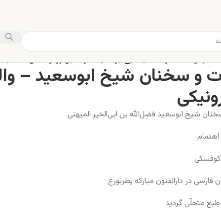
 دانلودی
/
حالات و سخنان شیخ ابوسعید – والنتین ژوکوفسکی – کتاب ال
ت و سخنان شیخ ابوسعید – وال
رونیکی
خنان شیخ ابوسعید فضل‌الله بن ابی‌الخیر المیهنی
اهتمام
وکوفسکی
 فارسی در دارالفنون مبارکه پطربورغ
 طبع متحلّی گردید