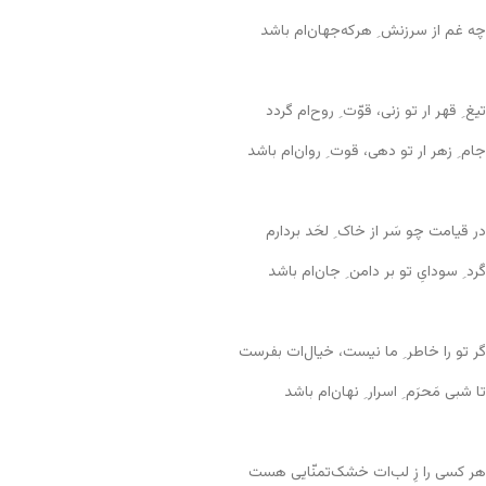
چه غم از سرزنش ِ هر‌که‌جهان‌ام باشد
تیغ ِ قهر ار تو زنی، قوّت ِ روح‌ام گردد
جام ِ زهر ار تو دهی، قوت ِ روان‌ام باشد
در قیامت چو سَر از خاک ِ لحَد بردارم
گَرد ِ سودایِ تو بر دامن ِ جان‌ام باشد
گر تو را خاطر ِ ما نیست، خیال‌ات بفرست
تا شبی مَحرَم ِ اسرار ِ نهان‌ام باشد
هر کسی را زِ لب‌ات خشک‌تمنّایی هست