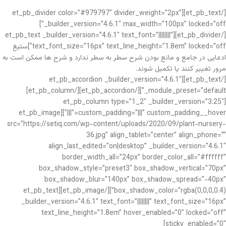
[/et_pb_text][et_pb_divider color=”#979797″ divider_weight=”2px”
_builder_version=”4.6.1″ max_width=”100px” locked=”off”]
[/et_pb_divider][et_pb_text _builder_version=”4.6.1″ text_font=”||||||||”
text_font_size=”16px” text_line_height=”1.8em” locked=”off”]ستیغ
ادعایی در جامع و مانع بودن شرح سطر به سطر ندارد و شرح ها ممکن است به
مرور تغییر کنند یا تکمیل شوند.
[/et_pb_text][et_pb_accordion _builder_version=”4.6.1″
_module_preset=”default”][/et_pb_accordion][/et_pb_column]
[et_pb_column type=”1_2″ _builder_version=”3.25″
custom_padding=”|||” custom_padding__hover=”|||”][et_pb_image
src=”https://setiq.com/wp-content/uploads/2020/09/plant-nursery-
36.jpg” align_tablet=”center” align_phone=””
align_last_edited=”on|desktop” _builder_version=”4.6.1″
border_width_all=”24px” border_color_all=”#ffffff”
box_shadow_style=”preset3″ box_shadow_vertical=”70px”
box_shadow_blur=”140px” box_shadow_spread=”-40px”
box_shadow_color=”rgba(0,0,0,0.4)”][/et_pb_image][et_pb_text
_builder_version=”4.6.1″ text_font=”||||||||” text_font_size=”16px”
text_line_height=”1.8em” hover_enabled=”0″ locked=”off”
sticky_enabled=”0″]