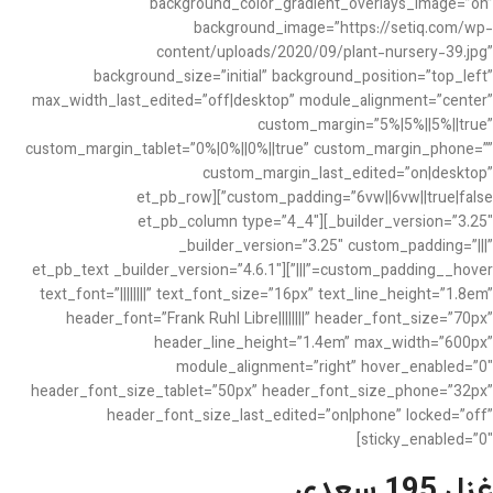
background_color_gradient_overlays_image=”on”
background_image=”https://setiq.com/wp-
content/uploads/2020/09/plant-nursery-39.jpg”
background_size=”initial” background_position=”top_left”
max_width_last_edited=”off|desktop” module_alignment=”center”
custom_margin=”5%|5%||5%||true”
custom_margin_tablet=”0%|0%||0%||true” custom_margin_phone=””
custom_margin_last_edited=”on|desktop”
custom_padding=”6vw||6vw||true|false”][et_pb_row
_builder_version=”3.25″][et_pb_column type=”4_4″
_builder_version=”3.25″ custom_padding=”|||”
custom_padding__hover=”|||”][et_pb_text _builder_version=”4.6.1″
text_font=”||||||||” text_font_size=”16px” text_line_height=”1.8em”
header_font=”Frank Ruhl Libre||||||||” header_font_size=”70px”
header_line_height=”1.4em” max_width=”600px”
module_alignment=”right” hover_enabled=”0″
header_font_size_tablet=”50px” header_font_size_phone=”32px”
header_font_size_last_edited=”on|phone” locked=”off”
sticky_enabled=”0″]
غزل 195 سعدی