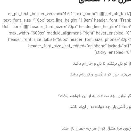
[/et_pb_text][et_pb_text _builder_version=”4.6.1″ text_font=”||||||||”
text_font_size=”16px” text_line_height=”1.8em” header_font=”Frank
Ruhl Libre||||||||” header_font_size=”70px” header_line_height=”1.4em”
max_width=”600px” module_alignment=”right” hover_enabled=”0″
header_font_size_tablet=”50px” header_font_size_phone=”32px”
header_font_size_last_edited=”on|phone” locked=”off”
sticky_enabled=”0″]
از تو دل برنکَنم تا دل و جان‌ام باشد
می‌بَرَم جور ِ تو تا وُسع و توان‌ام باشد
گر نوازی، چه سعادت به از این خواهم یافت؟
و ر کُشی زار، چه دولت به از آن‌ام باشد
چون مرا عشق ِ تو از هر چه جهان باز استد