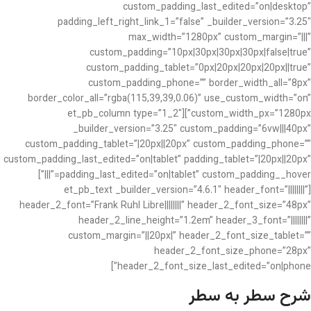
custom_padding_last_edited=”on|desktop”
padding_left_right_link_1=”false” _builder_version=”3.25″
max_width=”1280px” custom_margin=”|||”
custom_padding=”10px|30px|30px|30px|false|true”
custom_padding_tablet=”0px|20px|20px|20px||true”
custom_padding_phone=”” border_width_all=”8px”
border_color_all=”rgba(115,39,39,0.06)” use_custom_width=”on”
custom_width_px=”1280px”][et_pb_column type=”1_2″
_builder_version=”3.25″ custom_padding=”6vw|||40px”
custom_padding_tablet=”|20px||20px” custom_padding_phone=””
custom_padding_last_edited=”on|tablet” padding_tablet=”|20px||20px”
padding_last_edited=”on|tablet” custom_padding__hover=”|||”]
[et_pb_text _builder_version=”4.6.1″ header_font=”||||||||”
header_2_font=”Frank Ruhl Libre||||||||” header_2_font_size=”48px”
header_2_line_height=”1.2em” header_3_font=”||||||||”
custom_margin=”||20px|” header_2_font_size_tablet=””
header_2_font_size_phone=”28px”
header_2_font_size_last_edited=”on|phone”]
شرح سطر به سطر