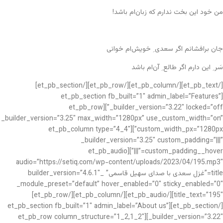
من خود این بخت ندارم که زبان‌ام باشد!
جان برافشانم اگر سعدی ِ خویش‌ام خوانی
سَر ِ این دارم اگر طالع ِ آن‌ام باشد
[/et_pb_text][/et_pb_column][/et_pb_row][/et_pb_section]
[et_pb_section fb_built=”1″ admin_label=”Features”
_builder_version=”3.22″ locked=”off”][et_pb_row
_builder_version=”3.25″ max_width=”1280px” use_custom_width=”on”
custom_width_px=”1280px”][et_pb_column type=”4_4″
_builder_version=”3.25″ custom_padding=”|||”
custom_padding__hover=”|||”][et_pb_audio
audio=”https://setiq.com/wp-content/uploads/2023/04/195.mp3″
title=”غزل سعدی با صدای سهیل قاسمی” _builder_version=”4.6.1″
_module_preset=”default” hover_enabled=”0″ sticky_enabled=”0″
title_text=”195″][/et_pb_audio][/et_pb_column][/et_pb_row]
[/et_pb_section][et_pb_section fb_built=”1″ admin_label=”About us”
_builder_version=”3.22″][et_pb_row column_structure=”1_2,1_2″