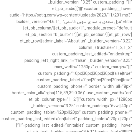
_builder_version=”3.25″ custom_padding=”|||”
custom_padding__hover=”|||”][et_pb_audio
audio=”https://setiq.com/wp-content/uploads/2023/11/201.mp3″
title=”غزل سعدی با صدای سهیل قاسمی” _builder_version=”4.6.1″
_module_preset=”default”][/et_pb_audio][/et_pb_column]
[/et_pb_row][/et_pb_section][et_pb_section fb_built=”1″
admin_label=”About us” _builder_version=”3.22″][et_pb_row
column_structure=”1_2,1_2″
custom_padding_last_edited=”on|desktop”
padding_left_right_link_1=”false” _builder_version=”3.25″
max_width=”1280px” custom_margin=”|||”
custom_padding=”10px|30px|30px|30px|false|true”
custom_padding_tablet=”0px|20px|20px|20px||true”
custom_padding_phone=”” border_width_all=”8px”
border_color_all=”rgba(115,39,39,0.06)” use_custom_width=”on”
custom_width_px=”1280px”][et_pb_column type=”1_2″
_builder_version=”3.25″ custom_padding=”6vw|||40px”
custom_padding_tablet=”|20px||20px” custom_padding_phone=””
custom_padding_last_edited=”on|tablet” padding_tablet=”|20px||20px”
padding_last_edited=”on|tablet” custom_padding__hover=”|||”]