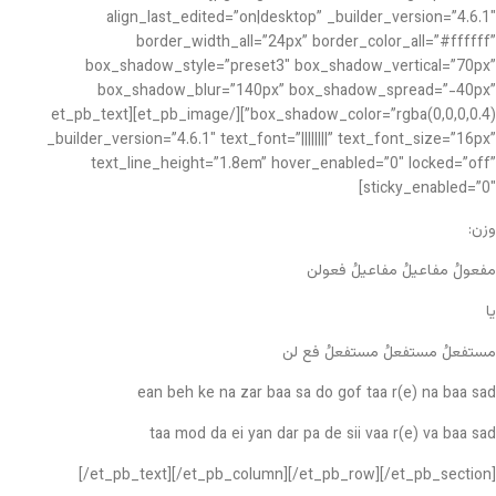
align_last_edited=”on|desktop” _builder_version=”4.6.1″
border_width_all=”24px” border_color_all=”#ffffff”
box_shadow_style=”preset3″ box_shadow_vertical=”70px”
box_shadow_blur=”140px” box_shadow_spread=”-40px”
box_shadow_color=”rgba(0,0,0,0.4)”][/et_pb_image][et_pb_text
_builder_version=”4.6.1″ text_font=”||||||||” text_font_size=”16px”
text_line_height=”1.8em” hover_enabled=”0″ locked=”off”
sticky_enabled=”0″]
وزن:
مفعولُ مفاعیلُ مفاعیلُ فعولن
یا
مستفعلُ مستفعلُ مستفعلُ فع لن
ean beh ke na zar baa sa do gof taa r(e) na baa sad
taa mod da ei yan dar pa de sii vaa r(e) va baa sad
[/et_pb_text][/et_pb_column][/et_pb_row][/et_pb_section]