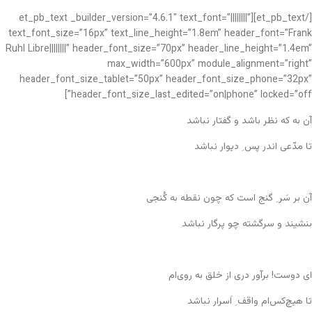
[/et_pb_text][et_pb_text _builder_version=”4.6.1″ text_font=”||||||||”
text_font_size=”16px” text_line_height=”1.8em” header_font=”Frank
Ruhl Libre||||||||” header_font_size=”70px” header_line_height=”1.4em”
max_width=”600px” module_alignment=”right”
header_font_size_tablet=”50px” header_font_size_phone=”32px”
header_font_size_last_edited=”on|phone” locked=”off”]
آن به که نظر باشد و گفتار نباشد
تا مدّعی اندر پس ِ دیوار نباشد
آن بر سَر ِ گنج است که چون نقطه به کُنجی
بنشیند و سرگشته چو پرگار نباشد
ای دوست! برآور دری از خلق به روی‌ام
تا هیچ‌کس‌ام واقف ِ اَسرار نباشد