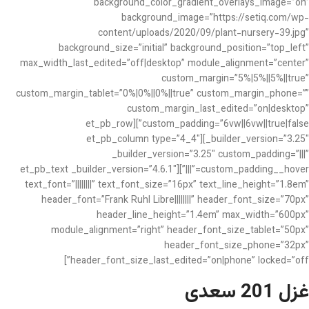
background_color_gradient_overlays_image=”on”
background_image=”https://setiq.com/wp-
content/uploads/2020/09/plant-nursery-39.jpg”
background_size=”initial” background_position=”top_left”
max_width_last_edited=”off|desktop” module_alignment=”center”
custom_margin=”5%|5%||5%||true”
custom_margin_tablet=”0%|0%||0%||true” custom_margin_phone=””
custom_margin_last_edited=”on|desktop”
custom_padding=”6vw||6vw||true|false”][et_pb_row
_builder_version=”3.25″][et_pb_column type=”4_4″
_builder_version=”3.25″ custom_padding=”|||”
custom_padding__hover=”|||”][et_pb_text _builder_version=”4.6.1″
text_font=”||||||||” text_font_size=”16px” text_line_height=”1.8em”
header_font=”Frank Ruhl Libre||||||||” header_font_size=”70px”
header_line_height=”1.4em” max_width=”600px”
module_alignment=”right” header_font_size_tablet=”50px”
header_font_size_phone=”32px”
header_font_size_last_edited=”on|phone” locked=”off”]
غزل 201 سعدی