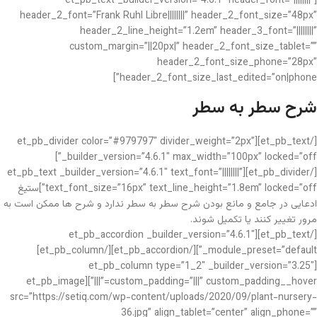
[et_pb_text _builder_version=”4.6.1″ header_font=”||||||||”
header_2_font=”Frank Ruhl Libre||||||||” header_2_font_size=”48px”
header_2_line_height=”1.2em” header_3_font=”||||||||”
custom_margin=”||20px|” header_2_font_size_tablet=””
header_2_font_size_phone=”28px”
header_2_font_size_last_edited=”on|phone”]
شرح سطر به سطر
[/et_pb_text][et_pb_divider color=”#979797″ divider_weight=”2px”
_builder_version=”4.6.1″ max_width=”100px” locked=”off”]
[/et_pb_divider][et_pb_text _builder_version=”4.6.1″ text_font=”||||||||”
text_font_size=”16px” text_line_height=”1.8em” locked=”off”]ستیغ
ادعایی در جامع و مانع بودن شرح سطر به سطر ندارد و شرح ها ممکن است به
مرور تغییر کنند یا تکمیل شوند.
[/et_pb_text][et_pb_accordion _builder_version=”4.6.1″
_module_preset=”default”][/et_pb_accordion][/et_pb_column]
[et_pb_column type=”1_2″ _builder_version=”3.25″
custom_padding=”|||” custom_padding__hover=”|||”][et_pb_image
src=”https://setiq.com/wp-content/uploads/2020/09/plant-nursery-
36.jpg” align_tablet=”center” align_phone=””