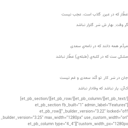
عطّار که در عین ِ گلاب است، عجب نیست
گر وقت ِ بهار ش سَر ِ گلزار نباشد
مردُم همه دانند که در نامه‌یِ سعدی
مشکی ست که در کلبه‌یِ (طبله‌یِ) عطّار نباشد
جان در سَر ِ کار ِ تو کُنَد سعدی و غم نیست
ک‌آن، یار نباشد که وفادار نباشد
[/et_pb_text][/et_pb_column][/et_pb_row][/et_pb_section]
[et_pb_section fb_built=”1″ admin_label=”Features”
_builder_version=”3.22″ locked=”off”][et_pb_row
_builder_version=”3.25″ max_width=”1280px” use_custom_width=”on”
custom_width_px=”1280px”][et_pb_column type=”4_4″