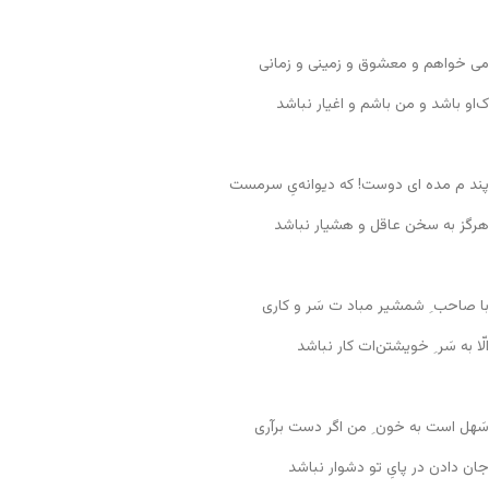
می خواهم و معشوق و زمینی و زمانی
ک‌او باشد و من باشم و اغیار نباشد
پند م مده ای دوست! که دیوانه‌یِ سرمست
هرگز به سخن عاقل و هشیار نباشد
با صاحب ِ شمشیر مباد ت سَر و کاری
الّا به سَر ِ خویشتن‌ات کار نباشد
سَهل است به خون ِ من اگر دست برآری
جان دادن در پایِ تو دشوار نباشد