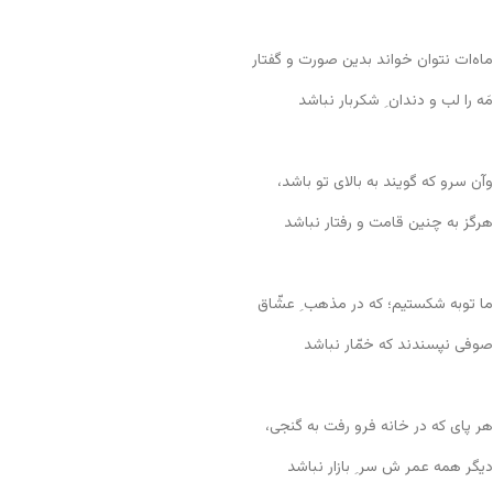
ماه‌ات نتوان خواند بدین صورت و گفتار
مَه را لب و دندان ِ شکربار نباشد
و‌آن سرو که گویند به بالای تو باشد،
هرگز به چنین قامت و رفتار نباشد
ما توبه شکستیم؛ که در مذهب ِ عشّاق
صوفی نپسندند که خمّار نباشد
هر پای که در خانه فرو رفت به گنجی،
دیگر همه عمر ش سر ِ بازار نباشد