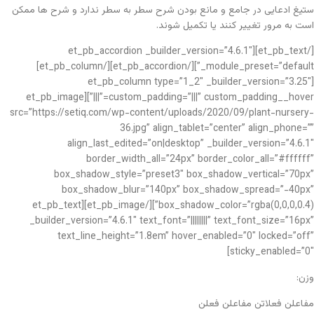
ستیغ ادعایی در جامع و مانع بودن شرح سطر به سطر ندارد و شرح ها ممکن
است به مرور تغییر کنند یا تکمیل شوند.
[/et_pb_text][et_pb_accordion _builder_version=”4.6.1″
_module_preset=”default”][/et_pb_accordion][/et_pb_column]
[et_pb_column type=”1_2″ _builder_version=”3.25″
custom_padding=”|||” custom_padding__hover=”|||”][et_pb_image
src=”https://setiq.com/wp-content/uploads/2020/09/plant-nursery-
36.jpg” align_tablet=”center” align_phone=””
align_last_edited=”on|desktop” _builder_version=”4.6.1″
border_width_all=”24px” border_color_all=”#ffffff”
box_shadow_style=”preset3″ box_shadow_vertical=”70px”
box_shadow_blur=”140px” box_shadow_spread=”-40px”
box_shadow_color=”rgba(0,0,0,0.4)”][/et_pb_image][et_pb_text
_builder_version=”4.6.1″ text_font=”||||||||” text_font_size=”16px”
text_line_height=”1.8em” hover_enabled=”0″ locked=”off”
sticky_enabled=”0″]
وزن:
مفاعلن فعلاتن مفاعلن فعلن