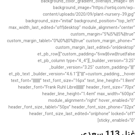
background_color_gradient_overlays_image=”on”
background_image=”https://setiq.com/wp-
content/uploads/2020/09/plant-nursery-39.jpg”
background_size=”initial” background_position=”top_left”
max_width_last_edited=”off|desktop” module_alignment=”center”
custom_margin=”5%|5%||5%||true”
custom_margin_tablet=”0%|0%||0%||true” custom_margin_phone=””
custom_margin_last_edited=”on|desktop”
custom_padding=”6vw||6vw||true|false”][et_pb_row
_builder_version=”3.25″][et_pb_column type=”4_4″
_builder_version=”3.25″ custom_padding=”|||”
custom_padding__hover=”|||”][et_pb_text _builder_version=”4.6.1″
text_font=”||||||||” text_font_size=”16px” text_line_height=”1.8em”
header_font=”Frank Ruhl Libre||||||||” header_font_size=”70px”
header_line_height=”1.4em” max_width=”600px”
module_alignment=”right” hover_enabled=”0″
header_font_size_tablet=”50px” header_font_size_phone=”32px”
header_font_size_last_edited=”on|phone” locked=”off”
sticky_enabled=”0″]
غزل 113 سعدی