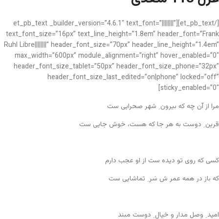
[/et_pb_text][et_pb_text _builder_version=”4.6.1″ text_font=”||||||||”
text_font_size=”16px” text_line_height=”1.8em” header_font=”Frank
Ruhl Libre||||||||” header_font_size=”70px” header_line_height=”1.4em”
max_width=”600px” module_alignment=”right” hover_enabled=”0″
header_font_size_tablet=”50px” header_font_size_phone=”32px”
header_font_size_last_edited=”on|phone” locked=”off”
sticky_enabled=”0″]
مرا از آن چه که بیرون ِ شهر صحرایی ست
قرین ِ دوست به هر جا که هست، خوش جایی ست
کسی که روی تو دیده ست از او عجب دارم
که باز در همه عمر ش سَر ِ تماشایی ست
امید ِ وصل مدار و خیال ِ دوست مبند