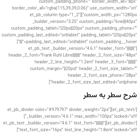
custom_padding_phone=”” border_width_all=”8px”
border_color_all=”rgba(115,39,39,0.06)” use_custom_width=”on”
custom_width_px=”1280px”][et_pb_column type=”1_2″
_builder_version=”3.25″ custom_padding=”6vw|||40px”
custom_padding_tablet=”|20px||20px” custom_padding_phone=””
custom_padding_last_edited=”on|tablet” padding_tablet=”|20px||20px”
padding_last_edited=”on|tablet” custom_padding__hover=”|||”]
[et_pb_text _builder_version=”4.6.1″ header_font=”||||||||”
header_2_font=”Frank Ruhl Libre||||||||” header_2_font_size=”48px”
header_2_line_height=”1.2em” header_3_font=”||||||||”
custom_margin=”||20px|” header_2_font_size_tablet=””
header_2_font_size_phone=”28px”
header_2_font_size_last_edited=”on|phone”]
شرح سطر به سطر
[/et_pb_text][et_pb_divider color=”#979797″ divider_weight=”2px”
_builder_version=”4.6.1″ max_width=”100px” locked=”off”]
[/et_pb_divider][et_pb_text _builder_version=”4.6.1″ text_font=”||||||||”
text_font_size=”16px” text_line_height=”1.8em” locked=”off”]