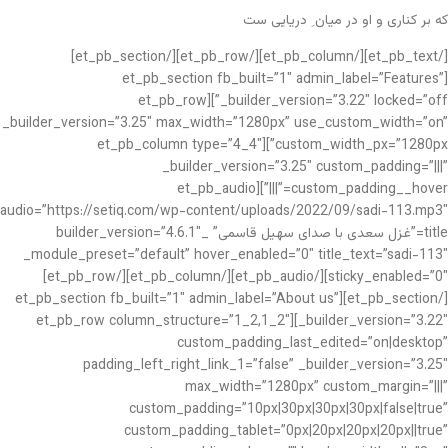
که بر کناری و او در میان ِ دریایی ست
[/et_pb_text][/et_pb_column][/et_pb_row][/et_pb_section]
[et_pb_section fb_built=”1″ admin_label=”Features”
_builder_version=”3.22″ locked=”off”][et_pb_row
_builder_version=”3.25″ max_width=”1280px” use_custom_width=”on”
custom_width_px=”1280px”][et_pb_column type=”4_4″
_builder_version=”3.25″ custom_padding=”|||”
custom_padding__hover=”|||”][et_pb_audio
audio=”https://setiq.com/wp-content/uploads/2022/09/sadi-113.mp3″
title=”غزل سعدی با صدای سهیل قاسمی” _builder_version=”4.6.1″
_module_preset=”default” hover_enabled=”0″ title_text=”sadi-113″
sticky_enabled=”0″][/et_pb_audio][/et_pb_column][/et_pb_row]
[/et_pb_section][et_pb_section fb_built=”1″ admin_label=”About us”
_builder_version=”3.22″][et_pb_row column_structure=”1_2,1_2″
custom_padding_last_edited=”on|desktop”
padding_left_right_link_1=”false” _builder_version=”3.25″
max_width=”1280px” custom_margin=”|||”
custom_padding=”10px|30px|30px|30px|false|true”
custom_padding_tablet=”0px|20px|20px|20px||true”