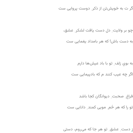
گر ت به خویش‌تن از ذکر ِ دوست پروایی ست
چو بر ولایت ِ دل دست یافت لشکر ِ عشق،
به دست باش! که هر بامداد یغمایی ست
به بویِ زلف ِ تو با باد عیش‌ها دارم
اگر چه عیب کنند م که بادپیمایی ست
فراغ ِ صحبت ِ دیوانگان کجا باشد
تو را که هر خَم ِ مویی کمند ِ دانایی ست
زِ دست ِ عشق ِ تو هر جا که می‌روم، دستی