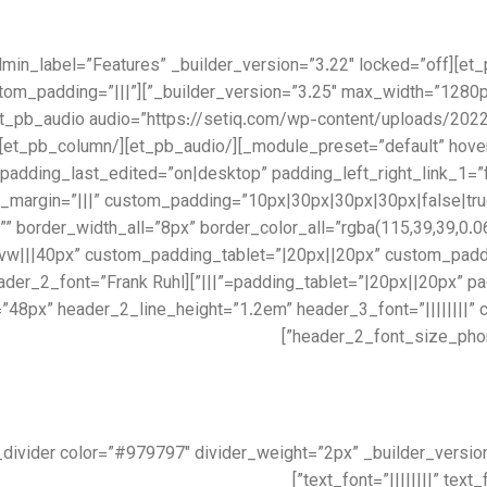
lder_version=”3.25″ custom_padding=”|||”
structure=”1_2,1_2″ custom_padding_last_edited=”on|desktop” padding_left_right_link_1
_margin=”|||” custom_padding=”10px|30px|30px|30px|false|tru
vw|||40px” custom_padding_tablet=”|20px||20px” custom_padd
″ header_font=”||||||||” header_2_font=”Frank Ruhl
e=”48px” header_2_line_height=”1.2em” header_3_font=”||||||||
header_2_font_size_phon
text_font=”||||||||” tex