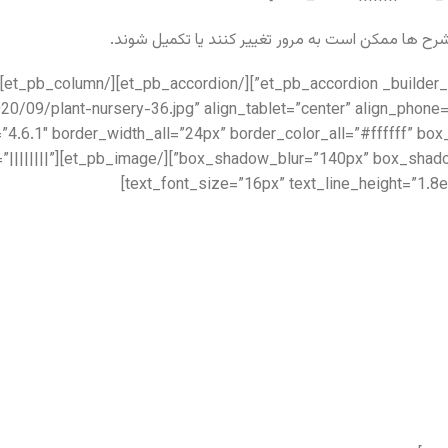
رح ها ممکن است به مرور تغییر کنند یا تکمیل شوند.
om/wp-content/uploads/2020/09/plant-nursery-36.jpg” align_tablet=”center” align_phone
=”4.6.1″ border_width_all=”24px” border_color_all=”#ffffff” 
1″ text_font=”||||||||”
text_font_size=”16px” text_line_height=”1.8e