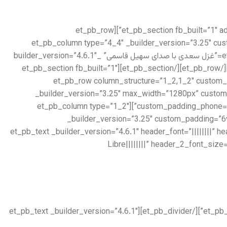
[/et_pb_text][/et_pb_column][/et_pb_row][/et_pb_section][et_pb_section fb_built=”1″ admin_label=”Features” _builder_version=”3.22″ locked=”off”][et_pb_row
_builder_version=”3.25″ max_width=”1280px” use_custom_width=”on” custom_width_px=”1280px”][et_pb_column type=”4_4″ _bui
custom_padding__hover=”|||”][et_pb_audio audio=”https://setiq.com/wp-content/uploads/2022/10/sadi-124.mp3″ title=”غزل سعدی با صدای سهیل قاسمی” _builder_version=”4.6.1″
_module_preset=”default” hover_enabled=”0″ title_text=”sadi-124″ sticky_enabled=”0″][/et_pb_audio][/et_pb_column][/et_pb_row][/et_pb_section][et_pb_section fb_built=”1″
admin_label=”About us” _builder_version=”3.22″][et_pb_row column_
_builder_version=”3.25″ max_width=”1280px” custom
custom_padding_phone=”” border_width_all=”8px” border_color_all=”rgba(115,39,39,0.06)” use_custom_width=”on” custom_width_px=”1280px”][et_pb_column type=”1_2″
_builder_version=”3.25″ custom_padding=”6
padding_tablet=”|20px||20px” padding_last_edited=”on|tablet” custom_padding__hover=”|||”][et_pb_text _builder_version=”4.6.1
Libre||||||||” header_2_font_siz
[/et_pb_text][et_pb_divider color=”#979797″ divider_weight=”2px” _builder_version=”4.6.1″ max_width=”100px” locked=”off”][/et_pb_divider][et_pb_text _builder_version=”4.6.1″