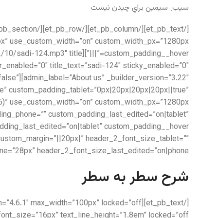
سیب ِ سیمین برایِ چیدن نیست
=”false”
e” custom_padding_tablet=”0px|20px|20px|20px||true”
ing_phone=”” custom_padding_last_edited=”on|tablet”
” custom_margin=”||20px|” header_2_font_size_tablet=””
e=”28px” header_2_font_size_last_edited=”on|phone”]
شرح سطر به سطر
t_font_size=”16px” text_line_height=”1.8em” locked=”off”]