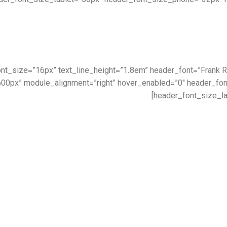
der_font_size_tablet=”50px” header_font_size_phone=”32px” 
|||” text_font_size=”16px” text_line_height=”1.8em” header_font=”Fran
00px” module_alignment=”right” hover_enabled=”0″ header_fo
header_font_size_la