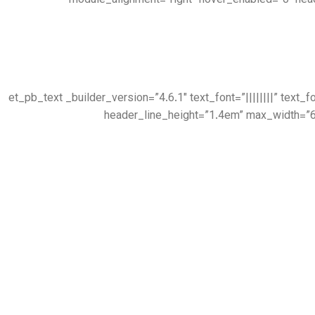
module_alignment=”right” hover_enabled=”0″ hea
[/et_pb_text][et_pb_text _builder_version=”4.6.1″ text_font=”|||||
header_line_height=”1.4em” max_width=”6