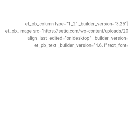
[/et_pb_text][et_pb_accordion _builder_version=”4.6.1″ _module_preset=”default”][/et_pb_accordion][/et_pb_column][et_pb_column type=”1_2″ _builder_version=”3.25″
custom_padding=”|||” custom_padding__hover=”|||”][et_pb_image src=”https://setiq.c
align_last_edited=”on|desktop” _builder_version
box_shadow_blur=”140px” box_shadow_spread=”-40px” box_shadow_color=”rgba(0,0,0,0.4)”][/et_pb_image][et_pb_text _builder_version=”4.6.