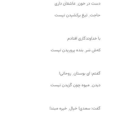
دست در خون ِ عاشقان داری
حاجت ِ تیغ برکشیدن نیست
با خداوندگاری افتادم
که‌ش سَر ِ بنده پروریدن نیست
گفتم: ای بوستان ِ روحانی!
دیدن ِ میوه چون گَزیدن نیست
گفت: سعدی! خیال ِ خیره مبند!