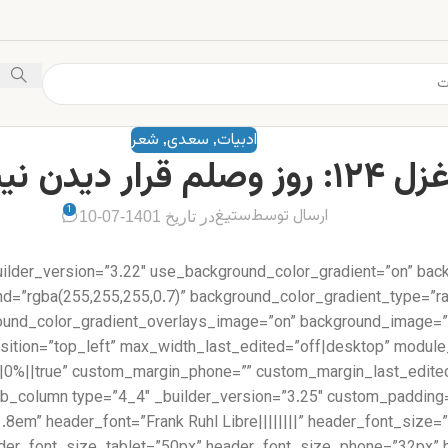
ادبیات
سعدی
شعر
,
,
زل ۱۲۴: روز وصلم قرار دیدن نیست
1
ارسال توسط
ستیغ
در تاریخ 1401-07-10
uilder_version=”3.22″ use_background_color_gradient=”on” bac
d=”rgba(255,255,255,0.7)” background_color_gradient_type=”rad
round_color_gradient_overlays_image=”on” background_image=”
position=”top_left” max_width_last_edited=”off|desktop” modul
=”1.8em” header_font=”Frank Ruhl Libre||||||||” header_font_si