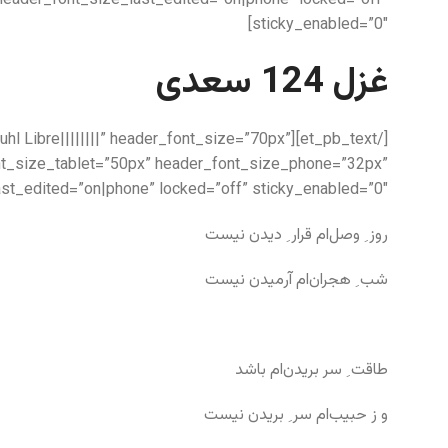
header_font_size_last_edited=”on|phone” locked=”off”
sticky_enabled=”0″]
غزل 124 سعدی
k Ruhl Libre||||||||” header_font_size=”70px”
nt_size_tablet=”50px” header_font_size_phone=”32px”
st_edited=”on|phone” locked=”off” sticky_enabled=”0″]
روز ِ وصل‌ام قرار ِ دیدن نیست
شب ِ هجران‌ام آرمیدن نیست
طاقت ِ سر بریدن‌ام باشد
و ز حبیب‌ام سر ِ بریدن نیست