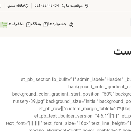
موقعیت ما
021-22449404
علاقه مندی
جشنواره‌ها
وبلاگ
تخفیف‌ها
[et_pb_section fb_built=”1″ admin_label=”Header” _b
background_color_gradient_en
background_color_gradient_start_position=”60%” backg
nursery-39.jpg” background_size=”initial” background_
custom_margin_tablet=”0%|0%||0%||true” custom_margin_phone=”” custom_margin_last_edited=”on|desktop” custom_padding=”6vw||6vw||true|false”][et_pb_row
_builder_version=”3.25″][et_pb_column type=”4_4″ _builder_version=”3.25″ custom_padding=”|||” custom_padding__hover=”|||”][et_pb_text _builder_version=”4.6.1″
text_font=”||||||||” text_font_size=”16px” text_line_height