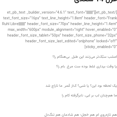
[/et_pb_text][et_pb_text _builder_version=”4.6.1″ text_font=”||||||||”
text_font_size=”16px” text_line_height=”1.8em” header_font=”Frank
Ruhl Libre||||||||” header_font_size=”70px” header_line_height=”1.4em”
max_width=”600px” module_alignment=”right” hover_enabled=”0″
header_font_size_tablet=”50px” header_font_size_phone=”32px”
header_font_size_last_edited=”on|phone” locked=”off”
sticky_enabled=”0″]
امشب سبُک‌تر می‌زنند این طبل ِ بی‌هنگام را؟
یا وقت بیداری غلط بوده ست مرغ ِ بام را؟
یک لحظه بود این؟ یا شبی؟ ک‌از عُمر ِ ما تاراج شد
ما هم‌چنان لب بر لبی، نابرگرفته کام را
هم تازه‌روی ام هم خجل؛ هم شادمان هم تنگ‌دل