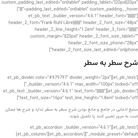
custom_padding_last_edited=”on|tablet” padding_tablet=”|20px||20px”
padding_last_edited=”on|tablet” custom_padding__hover=”|||”]
[et_pb_text _builder_version=”4.6.1″ header_font=”||||||||”
header_2_font=”Frank Ruhl Libre||||||||” header_2_font_size=”48px”
header_2_line_height=”1.2em” header_3_font=”||||||||”
custom_margin=”||20px|” header_2_font_size_tablet=””
header_2_font_size_phone=”28px”
header_2_font_size_last_edited=”on|phone”]
شرح سطر به سطر
[/et_pb_text][et_pb_divider color=”#979797″ divider_weight=”2px”
_builder_version=”4.6.1″ max_width=”100px” locked=”off”]
[/et_pb_divider][et_pb_text _builder_version=”4.6.1″ text_font=”||||||||”
text_font_size=”16px” text_line_height=”1.8em” locked=”off”]
ستیغ ادعایی در جامع و مانع بودن شرح سطر به سطر ندارد و شرح ها ممکن
است به مرور تغییر کنند یا تکمیل شوند.
[/et_pb_text][et_pb_accordion _builder_version=”4.6.1″
_module_preset=”default”][/et_pb_accordion][/et_pb_column]