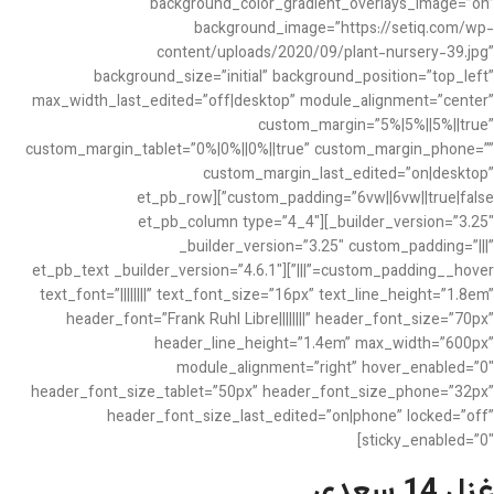
background_color_gradient_overlays_image=”on”
background_image=”https://setiq.com/wp-
content/uploads/2020/09/plant-nursery-39.jpg”
background_size=”initial” background_position=”top_left”
max_width_last_edited=”off|desktop” module_alignment=”center”
custom_margin=”5%|5%||5%||true”
custom_margin_tablet=”0%|0%||0%||true” custom_margin_phone=””
custom_margin_last_edited=”on|desktop”
custom_padding=”6vw||6vw||true|false”][et_pb_row
_builder_version=”3.25″][et_pb_column type=”4_4″
_builder_version=”3.25″ custom_padding=”|||”
custom_padding__hover=”|||”][et_pb_text _builder_version=”4.6.1″
text_font=”||||||||” text_font_size=”16px” text_line_height=”1.8em”
header_font=”Frank Ruhl Libre||||||||” header_font_size=”70px”
header_line_height=”1.4em” max_width=”600px”
module_alignment=”right” hover_enabled=”0″
header_font_size_tablet=”50px” header_font_size_phone=”32px”
header_font_size_last_edited=”on|phone” locked=”off”
sticky_enabled=”0″]
غزل 14 سعدی