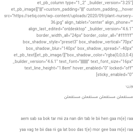
[et_pb_column type=”1_2″ _builder_version=”3.25″
custom_padding=”|||” custom_padding__hover=”|||”][et_pb_image
src=”https://setiq.com/wp-content/uploads/2020/09/plant-nursery-
36.jpg” align_tablet=”center” align_phone=””
align_last_edited=”on|desktop” _builder_version=”4.6.1″
border_width_all=”24px” border_color_all=”#ffffff”
box_shadow_style=”preset3″ box_shadow_vertical=”70px”
box_shadow_blur=”140px” box_shadow_spread=”-40px”
box_shadow_color=”rgba(0,0,0,0.4)”][/et_pb_image][et_pb_text
_builder_version=”4.6.1″ text_font=”||||||||” text_font_size=”16px”
text_line_height=”1.8em” hover_enabled=”0″ locked=”off”
sticky_enabled=”0″]
وزن:
مستفعلن مستفعلن مستفعلن مستفعلن
aem sab sa bok tar mii za nan din tab le bii hen gaa m(e) raa
yaa vag te bii daa rii ga lat boo das t(e) mor gee baa m(e) raa