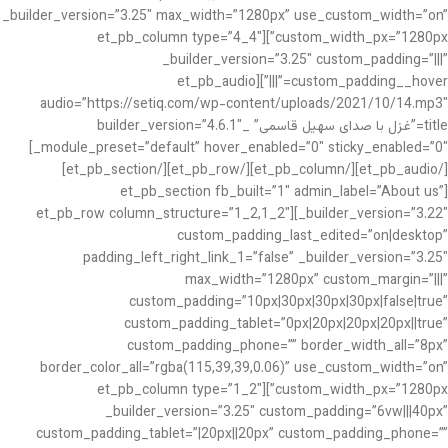
_builder_version=”3.25″ max_width=”1280px” use_custom_width=”on”
custom_width_px=”1280px”][et_pb_column type=”4_4″
_builder_version=”3.25″ custom_padding=”|||”
custom_padding__hover=”|||”][et_pb_audio
audio=”https://setiq.com/wp-content/uploads/2021/10/14.mp3″
title=”غزل با صدای سهیل قاسمی” _builder_version=”4.6.1″
_module_preset=”default” hover_enabled=”0″ sticky_enabled=”0″]
[/et_pb_audio][/et_pb_column][/et_pb_row][/et_pb_section]
[et_pb_section fb_built=”1″ admin_label=”About us”
_builder_version=”3.22″][et_pb_row column_structure=”1_2,1_2″
custom_padding_last_edited=”on|desktop”
padding_left_right_link_1=”false” _builder_version=”3.25″
max_width=”1280px” custom_margin=”|||”
custom_padding=”10px|30px|30px|30px|false|true”
custom_padding_tablet=”0px|20px|20px|20px||true”
custom_padding_phone=”” border_width_all=”8px”
border_color_all=”rgba(115,39,39,0.06)” use_custom_width=”on”
custom_width_px=”1280px”][et_pb_column type=”1_2″
_builder_version=”3.25″ custom_padding=”6vw|||40px”
custom_padding_tablet=”|20px||20px” custom_padding_phone=””