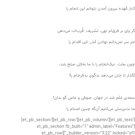
ک‌از عُهده بیرون آمدن نتوانم این اِنعام را
گر پای بر فرق‌ام نهی، تشریف ِ قُرب‌ات می‌دهی
جز سر نمی‌دانم نهادن عُذر ِ این اَقدام را
چون بخت ِ نیک‌انجام را با ما به‌کلی صلح شد،
بُگذار تا جان می‌دهد بدگوی بدفرجام را!
سعدی عَلَم شد در جهان. صوفی و عامی گو بدان!
ما بت‌پرستی می‌کنیم آن‌گه چنین اصنام را
[/et_pb_text][/et_pb_column][/et_pb_row][/et_pb_section]
[et_pb_section fb_built=”1″ admin_label=”Features”
_builder_version=”3.22″ locked=”off”][et_pb_row