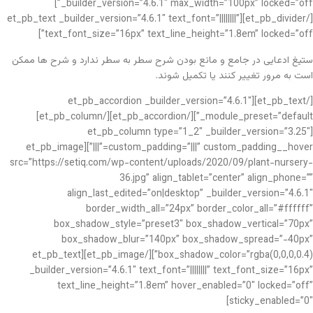
_builder_version=”4.6.1″ max_width=”100px” locked=”off”]
[/et_pb_divider][et_pb_text _builder_version=”4.6.1″ text_font=”||||||||”
text_font_size=”16px” text_line_height=”1.8em” locked=”off”]
ستیغ ادعایی در جامع و مانع بودن شرح سطر به سطر ندارد و شرح ها ممکن
است به مرور تغییر کنند یا تکمیل شوند.
[/et_pb_text][et_pb_accordion _builder_version=”4.6.1″
_module_preset=”default”][/et_pb_accordion][/et_pb_column]
[et_pb_column type=”1_2″ _builder_version=”3.25″
custom_padding=”|||” custom_padding__hover=”|||”][et_pb_image
src=”https://setiq.com/wp-content/uploads/2020/09/plant-nursery-
36.jpg” align_tablet=”center” align_phone=””
align_last_edited=”on|desktop” _builder_version=”4.6.1″
border_width_all=”24px” border_color_all=”#ffffff”
box_shadow_style=”preset3″ box_shadow_vertical=”70px”
box_shadow_blur=”140px” box_shadow_spread=”-40px”
box_shadow_color=”rgba(0,0,0,0.4)”][/et_pb_image][et_pb_text
_builder_version=”4.6.1″ text_font=”||||||||” text_font_size=”16px”
text_line_height=”1.8em” hover_enabled=”0″ locked=”off”
sticky_enabled=”0″]