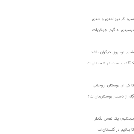
سرو اگر نیز آمدی و شدی
نرسیدی به گَرد ِ جولان‌ات
شب ِ تو، روز ِ دیگران باشد
ک‌آفتاب است در شبستان‌ات
تا کی ای بوستان ِ روحانی
گِله از دست ِ بوستان‌بان‌ات؟
بلبلانیم؛ یک نفس بگذار
تا بنالیم در گلستان‌ات