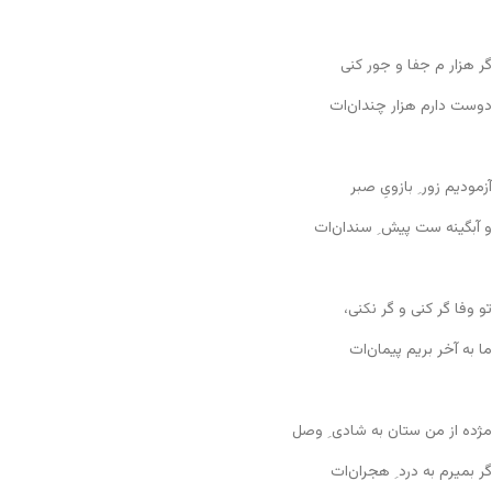
گر هزار م جفا و جور کنی
دوست دارم هزار چندان‌ات
آزمودیم زور ِ بازویِ صبر
و آبگینه ست پیش ِ سندان‌ات
تو وفا گر کنی و گر نکنی،
ما به آخر بریم پیمان‌ات
مژده از من ستان به شادی ِ وصل
گر بمیرم به درد ِ هجران‌ات