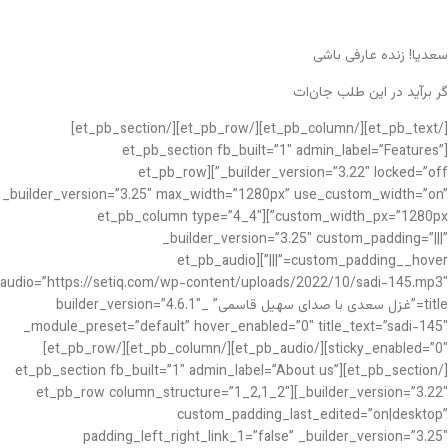
سعدیا! زنده عارفی باشی
گر برآید در این طلب جان‌ات
[/et_pb_text][/et_pb_column][/et_pb_row][/et_pb_section]
[et_pb_section fb_built=”1″ admin_label=”Features”
_builder_version=”3.22″ locked=”off”][et_pb_row
_builder_version=”3.25″ max_width=”1280px” use_custom_width=”on”
custom_width_px=”1280px”][et_pb_column type=”4_4″
_builder_version=”3.25″ custom_padding=”|||”
custom_padding__hover=”|||”][et_pb_audio
audio=”https://setiq.com/wp-content/uploads/2022/10/sadi-145.mp3″
title=”غزل سعدی با صدای سهیل قاسمی” _builder_version=”4.6.1″
_module_preset=”default” hover_enabled=”0″ title_text=”sadi-145″
sticky_enabled=”0″][/et_pb_audio][/et_pb_column][/et_pb_row]
[/et_pb_section][et_pb_section fb_built=”1″ admin_label=”About us”
_builder_version=”3.22″][et_pb_row column_structure=”1_2,1_2″
custom_padding_last_edited=”on|desktop”
padding_left_right_link_1=”false” _builder_version=”3.25″