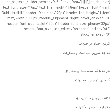
[/et_pb_text][et_pb_text _builder_version=”4.6.1″ text_font=”||||||||”
text_font_size=”16px” text_line_height=”1.8em” header_font=”Frank
Ruhl Libre||||||||” header_font_size=”70px” header_line_height=”1.4em”
max_width=”600px” module_alignment=”right” hover_enabled=”0″
header_font_size_tablet=”50px” header_font_size_phone=”32px”
header_font_size_last_edited=”on|phone” locked=”off”
sticky_enabled=”0″]
آفرین ِ خدای بر جان‌ات
که چه شیرین لب است و دندان‌ات
هر که را گم شده ست یوسف ِ دل،
گو ببین در چَه ِ زنخ‌دان‌ات
فتنه در پارس بر نمی‌خیزد
مگر از چشم‌های فتّان‌ات