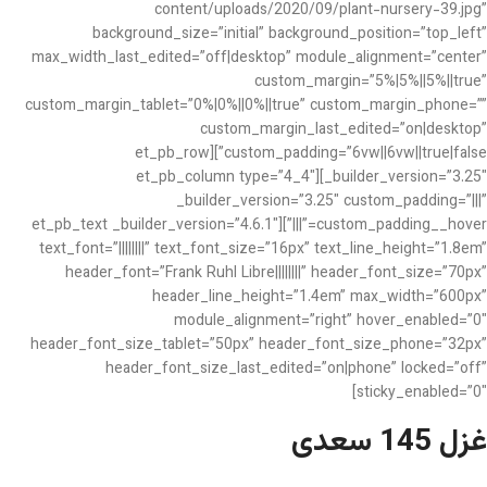
content/uploads/2020/09/plant-nursery-39.jpg”
background_size=”initial” background_position=”top_left”
max_width_last_edited=”off|desktop” module_alignment=”center”
custom_margin=”5%|5%||5%||true”
custom_margin_tablet=”0%|0%||0%||true” custom_margin_phone=””
custom_margin_last_edited=”on|desktop”
custom_padding=”6vw||6vw||true|false”][et_pb_row
_builder_version=”3.25″][et_pb_column type=”4_4″
_builder_version=”3.25″ custom_padding=”|||”
custom_padding__hover=”|||”][et_pb_text _builder_version=”4.6.1″
text_font=”||||||||” text_font_size=”16px” text_line_height=”1.8em”
header_font=”Frank Ruhl Libre||||||||” header_font_size=”70px”
header_line_height=”1.4em” max_width=”600px”
module_alignment=”right” hover_enabled=”0″
header_font_size_tablet=”50px” header_font_size_phone=”32px”
header_font_size_last_edited=”on|phone” locked=”off”
sticky_enabled=”0″]
غزل 145 سعدی