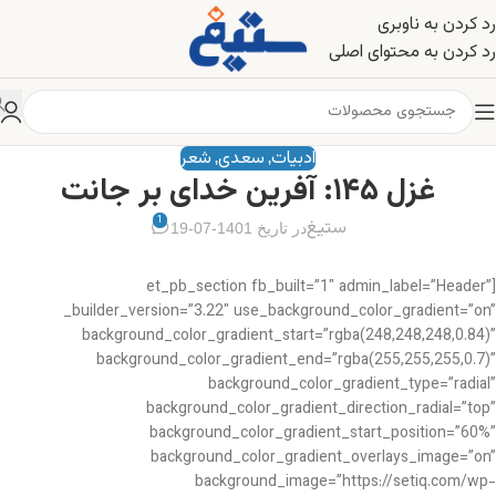
رد کردن به ناوبری
رد کردن به محتوای اصلی
ادبیات
سعدی
شعر
,
,
غزل ۱۴۵: آفرین خدای بر جانت
1
ستیغ
در تاریخ 1401-07-19
[et_pb_section fb_built=”1″ admin_label=”Header”
_builder_version=”3.22″ use_background_color_gradient=”on”
background_color_gradient_start=”rgba(248,248,248,0.84)”
background_color_gradient_end=”rgba(255,255,255,0.7)”
background_color_gradient_type=”radial”
background_color_gradient_direction_radial=”top”
background_color_gradient_start_position=”60%”
background_color_gradient_overlays_image=”on”
background_image=”https://setiq.com/wp-