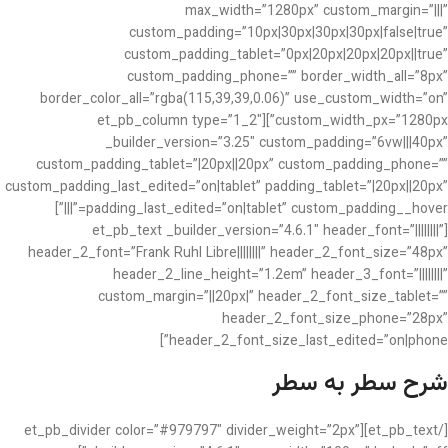
max_width=”1280px” custom_margin=”|||”
custom_padding=”10px|30px|30px|30px|false|true”
custom_padding_tablet=”0px|20px|20px|20px||true”
custom_padding_phone=”” border_width_all=”8px”
border_color_all=”rgba(115,39,39,0.06)” use_custom_width=”on”
custom_width_px=”1280px”][et_pb_column type=”1_2″
_builder_version=”3.25″ custom_padding=”6vw|||40px”
custom_padding_tablet=”|20px||20px” custom_padding_phone=””
custom_padding_last_edited=”on|tablet” padding_tablet=”|20px||20px”
padding_last_edited=”on|tablet” custom_padding__hover=”|||”]
[et_pb_text _builder_version=”4.6.1″ header_font=”||||||||”
header_2_font=”Frank Ruhl Libre||||||||” header_2_font_size=”48px”
header_2_line_height=”1.2em” header_3_font=”||||||||”
custom_margin=”||20px|” header_2_font_size_tablet=””
header_2_font_size_phone=”28px”
header_2_font_size_last_edited=”on|phone”]
شرح سطر به سطر
[/et_pb_text][et_pb_divider color=”#979797″ divider_weight=”2px”