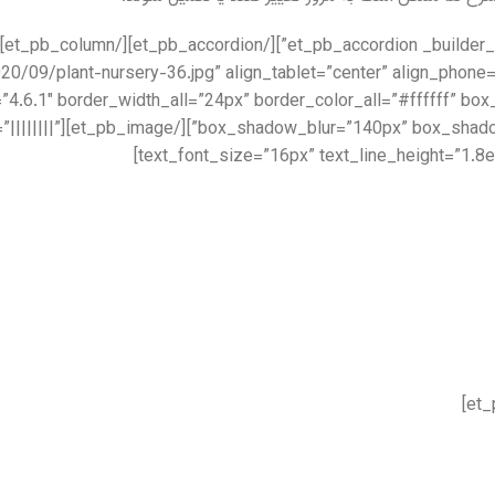
om/wp-content/uploads/2020/09/plant-nursery-36.jpg” align_tablet=”center” align_phone
=”4.6.1″ border_width_all=”24px” border_color_all=”#ffffff” 
1″ text_font=”||||||||”
text_font_size=”16px” text_line_height=”1.8e