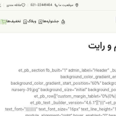
موقعیت ما
021-22449404
علاقه مندی
جشنواره‌ها
وبلاگ
تخفیف‌ها
[et_pb_section fb_built=”1″ admin_label=”Header” _b
background_color_gradient_en
background_color_gradient_start_position=”60%” backg
nursery-39.jpg” background_size=”initial” background_
custom_margin_tablet=”0%|0%||0%||true” custom_margin_phone=”” custom_margin_last_edited=”on|desktop” custom_padding=”6vw||6vw||true|false”][et_pb_row
_builder_version=”3.25″][et_pb_column type=”4_4″ _builder_version=”3.25″ custom_padding=”|||” custom_padding__hover=”|||”][et_pb_text _builder_version=”4.6.1″
text_font=”||||||||” text_font_size=”16px” text_line_height