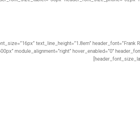
der_font_size_tablet=”50px” header_font_size_phone=”32px” 
|||” text_font_size=”16px” text_line_height=”1.8em” header_font=”Fran
00px” module_alignment=”right” hover_enabled=”0″ header_fo
header_font_size_la