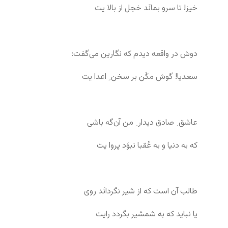
خیز! تا سرو بمانَد خجل از بالا یت
دوش در واقعه دیدم که نگارین می‌گفت:
سعدیا! گوش مکُن بر سخن ِ اعدا یت
عاشق ِ صادق دیدار ِ من آن‌گه باشی
که به دنیا و به عُقبا نبوَد پروا یت
طالب آن است که از شیر نگردانَد روی
یا نباید که به شمشیر بگردد رایت