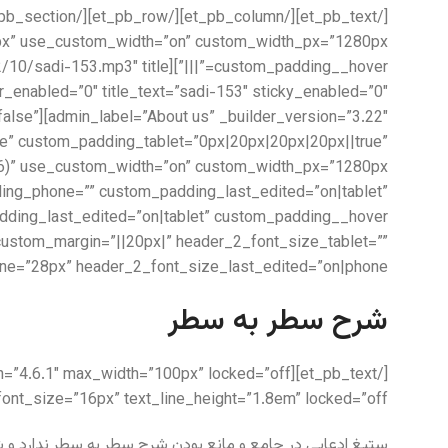
=”false”
e” custom_padding_tablet=”0px|20px|20px|20px||true”
ing_phone=”” custom_padding_last_edited=”on|tablet”
” custom_margin=”||20px|” header_2_font_size_tablet=””
e=”28px” header_2_font_size_last_edited=”on|phone”]
شرح سطر به سطر
t_font_size=”16px” text_line_height=”1.8em” locked=”off”]
ستیغ ادعایی در جامع و مانع بودن شرح سطر به سطر ندارد و ش