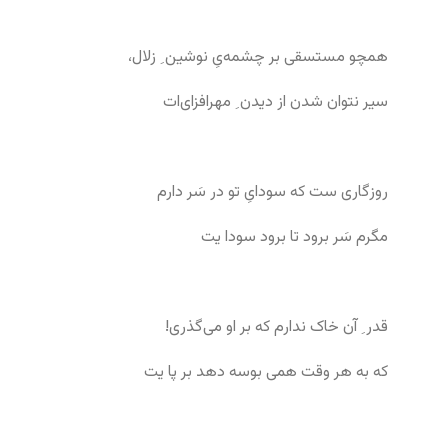
همچو مستسقی بر چشمه‌یِ نوشین ِ زلال،
سیر نتوان شدن از دیدن ِ مهرافزای‌ات
روزگاری ست که سودایِ تو در سَر دارم
مگرم سَر برود تا برود سودا یت
قدر ِ آن خاک ندارم که بر او می‌گذری!
که به هر وقت همی بوسه دهد بر پا یت