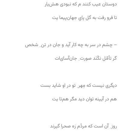
دوستان عیب کنند م که نبودی هش‌یار
تا فرو رفت به گل پایِ جهان‌پیما یت
– چشم در سر به چه کار آید و جان در تن ِ شخص
گر تأمّل نکُنَد صورت ِ جان‌آسای‌ات
دیگری نیست که مِهر ِ تو در او شاید بست
هم در آیینه توان دید مگر هم‌تا یت
روز ِ آن است که مردُم رَه صحرا گیرند