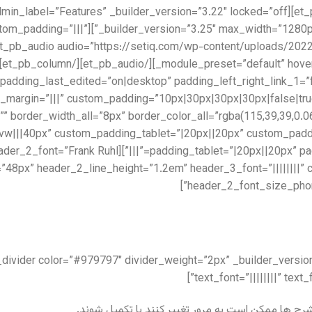
lder_version=”3.25″ custom_padding=”|||”
structure=”1_2,1_2″ custom_padding_last_edited=”on|desktop” padding_left_right_link_1
_margin=”|||” custom_padding=”10px|30px|30px|30px|false|tru
vw|||40px” custom_padding_tablet=”|20px||20px” custom_padd
″ header_font=”||||||||” header_2_font=”Frank Ruhl
e=”48px” header_2_line_height=”1.2em” header_3_font=”||||||||
header_2_font_size_phon
text_font=”||||||||” tex
رح ها ممکن است به مرور تغییر کنند یا تکمیل شوند.