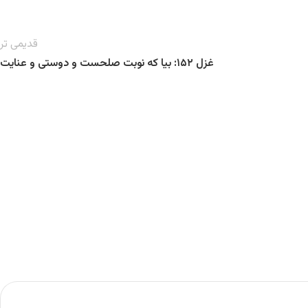
قدیمی تر
غزل ۱۵۲: بیا که نوبت صلحست و دوستی و عنایت