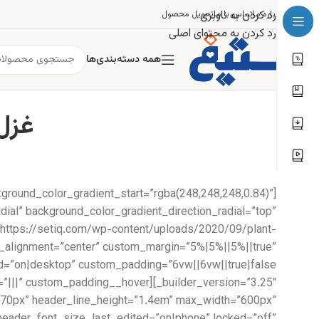
رد کردن به ناوبری
درباره ما
تماس با ما
تحویل محصول
رد کردن به محتوای اصلی
همه دسته‌بندی‌ها
غزل ۱۵۳: سر تسلیم نهادیم به 
kground_color_gradient_start=”rgba(248,248,248,0.84)”
ial” background_color_gradient_direction_radial=”top”
https://setiq.com/wp-content/uploads/2020/09/plant-
e_alignment=”center” custom_margin=”5%|5%||5%||true”
ze=”70px” header_line_height=”1.4em” max_width=”600px”