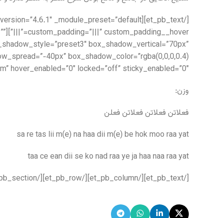
=””
box_shadow_style=”preset3″ box_shadow_vertical=”70px”
m” hover_enabled=”0″ locked=”off” sticky_enabled=”0″]
وزن:
فعلاتن فعلاتن فعلاتن فعلن
sa re tas lii m(e) na haa dii m(e) be hok moo raa yat
taa ce ean dii se ko nad raa ye ja haa naa raa yat
[/et_pb_text][/et_pb_column][/et_pb_row][/et_pb_section]