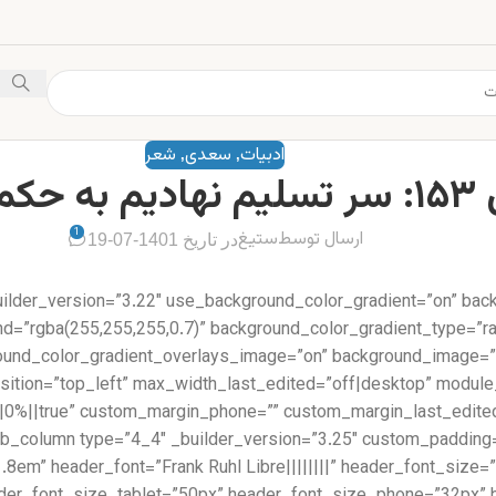
ادبیات
سعدی
شعر
,
,
حکم و رایت
1
ارسال توسط
ستیغ
در تاریخ 1401-07-19
uilder_version=”3.22″ use_background_color_gradient=”on” bac
d=”rgba(255,255,255,0.7)” background_color_gradient_type=”rad
round_color_gradient_overlays_image=”on” background_image=”
position=”top_left” max_width_last_edited=”off|desktop” modul
=”1.8em” header_font=”Frank Ruhl Libre||||||||” header_font_si