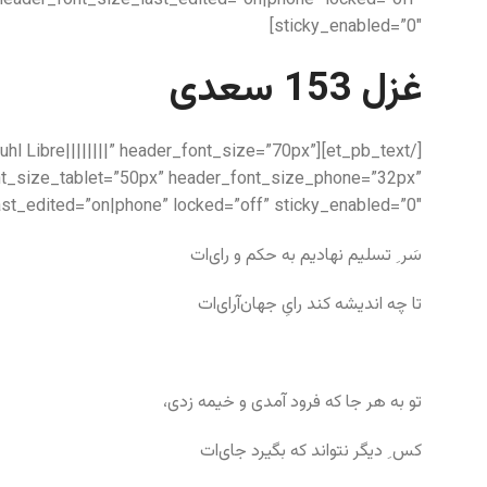
header_font_size_last_edited=”on|phone” locked=”off”
sticky_enabled=”0″]
غزل 153 سعدی
k Ruhl Libre||||||||” header_font_size=”70px”
nt_size_tablet=”50px” header_font_size_phone=”32px”
st_edited=”on|phone” locked=”off” sticky_enabled=”0″]
سَر ِ تسلیم نهادیم به حکم و رای‌ات
تا چه اندیشه کند رایِ جهان‌آرای‌ات
تو به هر جا که فرود آمدی و خیمه زدی،
کس ِ دیگر نتواند که بگیرد جای‌ات