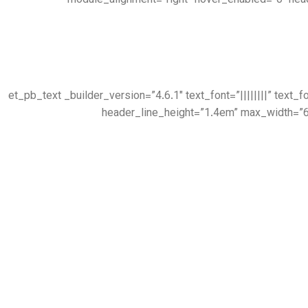
module_alignment=”right” hover_enabled=”0″ hea
[/et_pb_text][et_pb_text _builder_version=”4.6.1″ text_font=”|||||
header_line_height=”1.4em” max_width=”6