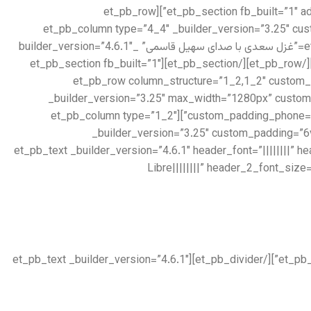
[/et_pb_text][/et_pb_column][/et_pb_row][/et_pb_section][et_pb_section fb_built=”1″ admin_label=”Features” _builder_version=”3.22″ locked=”off”][et_pb_row
_builder_version=”3.25″ max_width=”1280px” use_custom_width=”on” custom_width_px=”1280px”][et_pb_column type=”4_4″ _bui
custom_padding__hover=”|||”][et_pb_audio audio=”https://setiq.com/wp-content/uploads/2022/10/sadi-153.mp3″ title=”غزل سعدی با صدای سهیل قاسمی” _builder_version=”4.6.1″
_module_preset=”default” hover_enabled=”0″ title_text=”sadi-153″ sticky_enabled=”0″][/et_pb_audio][/et_pb_column][/et_pb_row][/et_pb_section][et_pb_section fb_built=”1″
admin_label=”About us” _builder_version=”3.22″][et_pb_row column_
_builder_version=”3.25″ max_width=”1280px” custom
custom_padding_phone=”” border_width_all=”8px” border_color_all=”rgba(115,39,39,0.06)” use_custom_width=”on” custom_width_px=”1280px”][et_pb_column type=”1_2″
_builder_version=”3.25″ custom_padding=”6
padding_tablet=”|20px||20px” padding_last_edited=”on|tablet” custom_padding__hover=”|||”][et_pb_text _builder_version=”4.6.1
Libre||||||||” header_2_font_siz
[/et_pb_text][et_pb_divider color=”#979797″ divider_weight=”2px” _builder_version=”4.6.1″ max_width=”100px” locked=”off”][/et_pb_divider][et_pb_text _builder_version=”4.6.1″