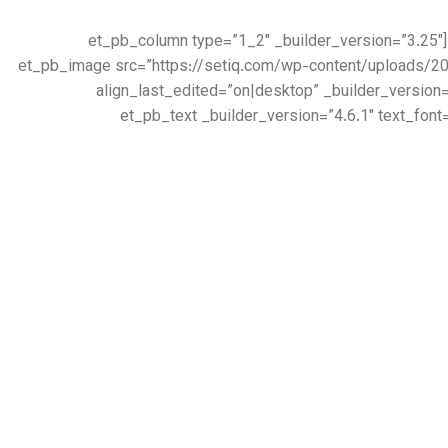
[/et_pb_text][et_pb_accordion _builder_version=”4.6.1″ _module_preset=”default”][/et_pb_accordion][/et_pb_column][et_pb_column type=”1_2″ _builder_version=”3.25″
custom_padding=”|||” custom_padding__hover=”|||”][et_pb_image src=”https://setiq.c
align_last_edited=”on|desktop” _builder_version
box_shadow_blur=”140px” box_shadow_spread=”-40px” box_shadow_color=”rgba(0,0,0,0.4)”][/et_pb_image][et_pb_text _builder_version=”4.6.